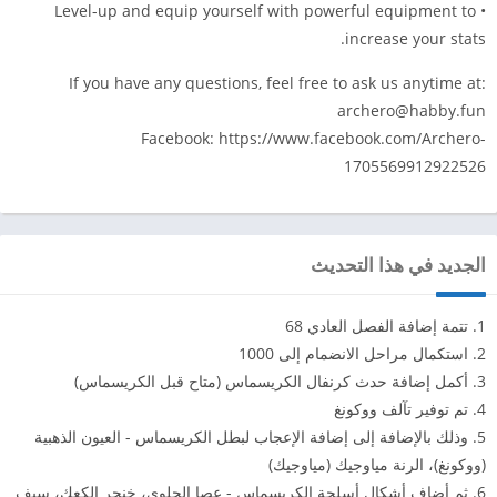
• Level-up and equip yourself with powerful equipment to
increase your stats.
If you have any questions, feel free to ask us anytime at:
archero@habby.fun
Facebook: https://www.facebook.com/Archero-
1705569912922526
الجديد في هذا التحديث
1. تتمة إضافة الفصل العادي 68
2. استكمال مراحل الانضمام إلى 1000
3. أكمل إضافة حدث كرنفال الكريسماس (متاح قبل الكريسماس)
4. تم توفير تآلف ووكونغ
5. وذلك بالإضافة إلى إضافة الإعجاب لبطل الكريسماس - العيون الذهبية
(ووكونغ)، الرنة مياوجيك (مياوجيك)
6. ثم أضاف أشكال أسلحة الكريسماس - عصا الحلوى، خنجر الكعك، سيف