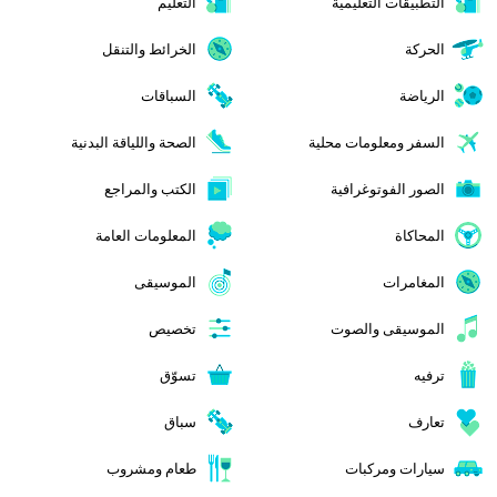
التطبيقات التعليمية
التعليم
الحركة
الخرائط والتنقل
الرياضة
السباقات
السفر ومعلومات محلية
الصحة واللياقة البدنية
الصور الفوتوغرافية
الكتب والمراجع
المحاكاة
المعلومات العامة
المغامرات
الموسيقى
الموسيقى والصوت
تخصيص
ترفيه
تسوّق
تعارف
سباق
سيارات ومركبات
طعام ومشروب