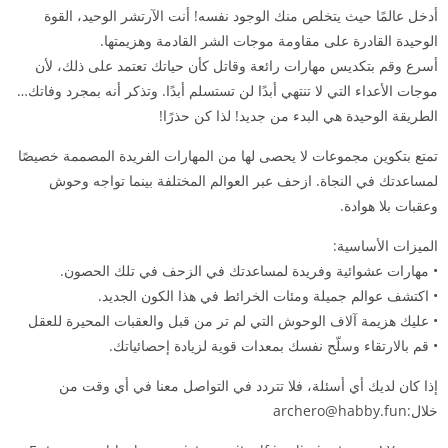
أدخل عالمًا حيث يتخلص منك الوجود نفسه! أنت الآرتشر الوحيد، القوة
الوحيدة القادرة على مقاومة موجات الشر القادمة وهزيمتها.
أسرع وقم بتكديس مهارات رائعة وقاتل كأن حياتك تعتمد على ذلك، لأن
موجات الأعداء التي لا تنتهي أبدًا لن تستسلم أبدًا. وتذكر أنه بمجرد وفاتك…
الطريقة الوحيدة هي البدء من جديد! لذا كن حذرًا!
تمتع بتكوين مجموعات لا يحصى لها من المهارات الفريدة المصممة خصيصًا
لمساعدتك في النجاة. ازحف عبر العوالم المختلفة بينما تواجه وحوش
وعقبات بلا هوادة.
الميزات الأساسية:
• مهارات عشوائية وفريدة لمساعدتك في الزحف في تلك الحصون.
• اكتشف عوالم جميلة ومئات الخرائط في هذا الكون الجديد.
• عليك هزيمة آلاف الوحوش التي لم تر من قبل والعقبات المحيرة للعقل
• قم بالارتقاء وسلّح نفسك بمعدات قوية لزيادة إحصائياتك.
إذا كان لديك أي أسئلة، فلا تتردد في التواصل معنا في أي وقت من
خلال:
archero@habby.fun