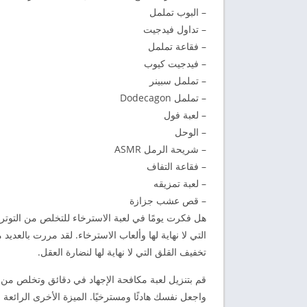
– البوب ​​تململ
– تداول فيدجيت
– فقاعة تململ
– فيدجيت كيوب
– تململ سبينر
– تململ Dodecagon
– لعبة فول
– الوحل
– شريحة الرمل ASMR
– فقاعة التفاف
– لعبة تمزيقه
– قص عشب جزازة
هل فكرت يومًا في لعبة الاسترخاء للتخلص من التوتر 
تخفيف القلق التي لا نهاية لها لنضارة العقل.
قم بتنزيل لعبة مكافحة الإجهاد في دقائق وتخلص من 
واجعل نفسك هادئًا ومسترخيًا. الميزة الأخرى الرائعة