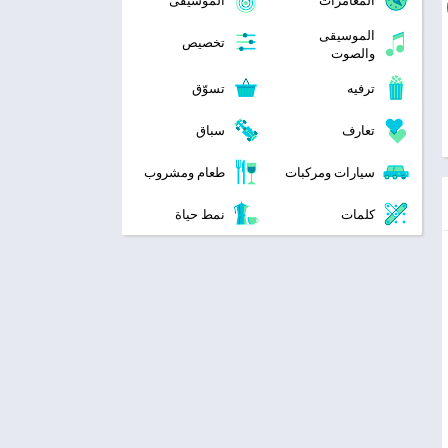
المغامرات
الموسيقى
الموسيقى
تخصيص
والصوت
ترفيه
تسوّق
تعارف
سباق
سيارات ومركبات
طعام ومشروب
كلمات
نمط حياة