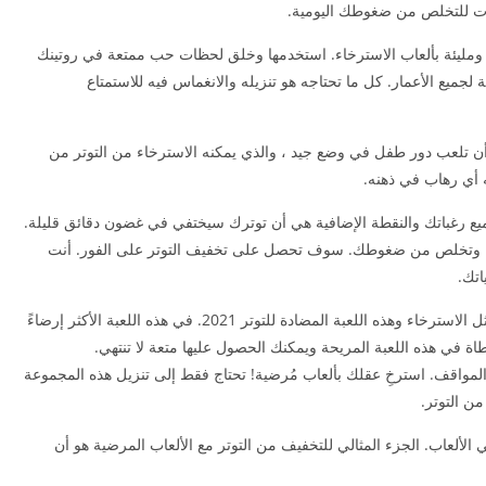
ع ومليئة بألعاب الاسترخاء. استخدمها وخلق لحظات حب ممتعة في روتينك
لألوان مناسبة لجميع الأعمار. كل ما تحتاجه هو تنزيله والانغماس فيه للاستمتاع
Endless Anti Stress & Rela ، عليك أن تلعب دور طفل في وضع جيد ، والذي يمكنه الاسترخاء من التوتر من
ه أي رهاب في ذهنه.
 جميع رغباتك والنقطة الإضافية هي أن توترك سيختفي في غضون دقائق قليلة.
ولة وتخلص من ضغوطك. سوف تحصل على تخفيف التوتر على الفور. أنت
اتك.
لذلك عليك أن تخرج منها عن طريق ممارسة ألعاب مثل الاسترخاء وهذه اللعبة المضادة للتوتر 2021. في هذه اللعبة الأكثر إرضاءً
 في هذه اللعبة المريحة ويمكنك الحصول عليها متعة لا تنتهي.
 المواقف. استرخِ عقلك بألعاب مُرضية! تحتاج فقط إلى تنزيل هذه المجموعة
ن التوتر.
ألعاب. الجزء المثالي للتخفيف من التوتر مع الألعاب المرضية هو أن