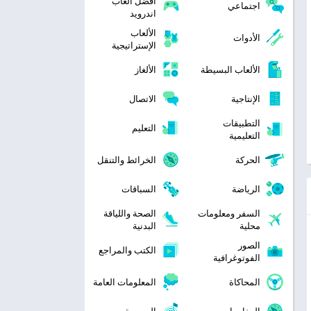
افضل العاب
اجتماعي
اندرويد
الألعاب
الأدوات
الإستراتيجية
الألعاب البسيطة
الألغاز
الإنتاجية
الاتصال
التطبيقات
التعليم
التعليمية
الحركة
الخرائط والتنقل
الرياضة
السباقات
السفر ومعلومات
الصحة واللياقة
محلية
البدنية
الصور
الكتب والمراجع
الفوتوغرافية
المحاكاة
المعلومات العامة