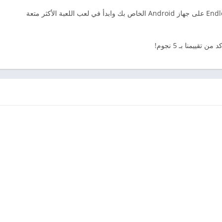
قم بتنزيل لعبة Endless Anti-Stress & Relaxing Game على جهاز Android الخاص بك وابدأ في لعب اللعبة الأكثر متعة
قييمنا بـ 5 نجوم!