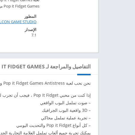
Pop it Fidget Games مهكرة للاندرويد 2024 – ابك دارويد
المطور
ALCON GAME STUDIO
الإصدار
7.1
التفاصيل والمراجعة لـ ANTISTRESS POP IT FIDGET GAMES
نحن نحب لعبة Pop it Fidget Games Antistress ونود أن نشارك حبنا مع كل محبي تململ
إذا كنت من محبي Pop It Fidget ، فيجب أن تجرب لعبتنا لأن لدينا:
– صوت تململ البوب ​​الواقعي
– 3D واقعية البوب ​​الجرافيك
– تجربة عملية تململ محاكي
– كل أنواع Pop it Fidget والتحديث اليومي
يمكنك تجربة جميع ألعاب تململ العلامة التجارية الجديد