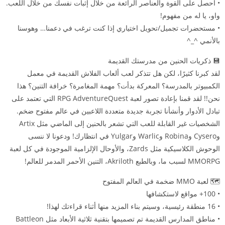
• احصل على القوة والعناصر الرائعة من خلال إثبات نفسك من خلال اللعب.
واو، يا له من مفهوم!
• مستحضرات تجميل/تحويل اختياري إذا كنت ترغب في دعمنا… وهوسنا
بالأنمي ^_^
💾 ذكريات الحنين من مدرستك القديمة
لقد كبرنا كثيرًا، لكن هل تتذكر لعب ألعاب الفلاش القديمة في معمل
الكمبيوتر بالمدرسة؟ المعركة بدأت؟ مهمة المغامرة؟ خرافة التنين؟ هذا
نحن!! لقد قمنا بإعادة تصور لعبة RPG AdventureQuest التي تعتمد على
تبادل الأدوار وأنشأنا تجربة جديدة متعددة اللاعبين في عالم مفتوح ضخم.
الشخصيات غير القابلة للعب التي تشعر بالحنين إلى الماضي مثل Artix
وCysero وRobina وWarlic وYulgar في انتظارك! ودعونا لا ننسى
الوحوش الكلاسيكية مثل Zards، والأوحال الإلزامية الموجودة في كل لعبة
MMORPG لسبب ما، وبالطبع Akriloth، التنين الأحمر المدمر للعالم!
🗺️ لعبة MMO ضخمة في العالم المفتوح
• 100+ مواقع لاستكشافها
• 16 منطقة رئيسية، وسيتم بناء المزيد منها أثناء قراءتك لهذا!
• مناطق المدارس القديمة تم تصميمها بتقنية ثلاثية الأبعاد مثل Battleon