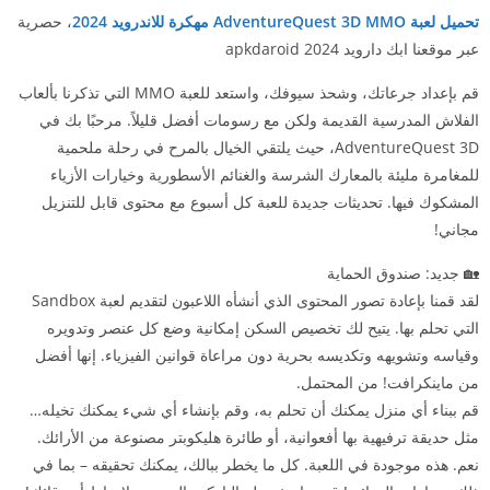
تحميل لعبة AdventureQuest 3D MMO مهكرة للاندرويد 2024
، حصرية
عبر موقعنا ابك دارويد 2024 apkdaroid
قم بإعداد جرعاتك، وشحذ سيوفك، واستعد للعبة MMO التي تذكرنا بألعاب
الفلاش المدرسية القديمة ولكن مع رسومات أفضل قليلاً. مرحبًا بك في
AdventureQuest 3D، حيث يلتقي الخيال بالمرح في رحلة ملحمية
للمغامرة مليئة بالمعارك الشرسة والغنائم الأسطورية وخيارات الأزياء
المشكوك فيها. تحديثات جديدة للعبة كل أسبوع مع محتوى قابل للتنزيل
مجاني!
🏡 جديد: صندوق الحماية
لقد قمنا بإعادة تصور المحتوى الذي أنشأه اللاعبون لتقديم لعبة Sandbox
التي تحلم بها. يتيح لك تخصيص السكن إمكانية وضع كل عنصر وتدويره
وقياسه وتشويهه وتكديسه بحرية دون مراعاة قوانين الفيزياء. إنها أفضل
من ماينكرافت! من المحتمل.
قم ببناء أي منزل يمكنك أن تحلم به، وقم بإنشاء أي شيء يمكنك تخيله…
مثل حديقة ترفيهية بها أفعوانية، أو طائرة هليكوبتر مصنوعة من الأرائك.
نعم. هذه موجودة في اللعبة. كل ما يخطر ببالك، يمكنك تحقيقه – بما في