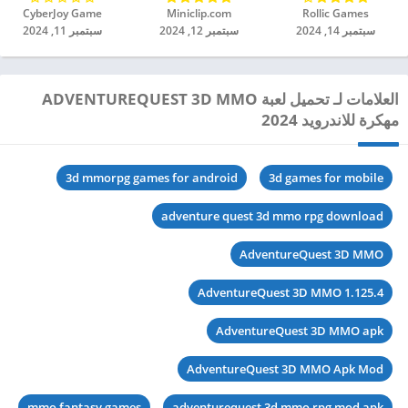
Rollic Games‏
Miniclip.com‏
CyberJoy Game‏
سبتمبر 14, 2024
سبتمبر 12, 2024
سبتمبر 11, 2024
العلامات لـ تحميل لعبة ADVENTUREQUEST 3D MMO
مهكرة للاندرويد 2024
3d mmorpg games for android
3d games for mobile
adventure quest 3d mmo rpg download
AdventureQuest 3D MMO
AdventureQuest 3D MMO 1.125.4
AdventureQuest 3D MMO apk
AdventureQuest 3D MMO Apk Mod
mmo fantasy games
adventurequest 3d mmo rpg mod apk