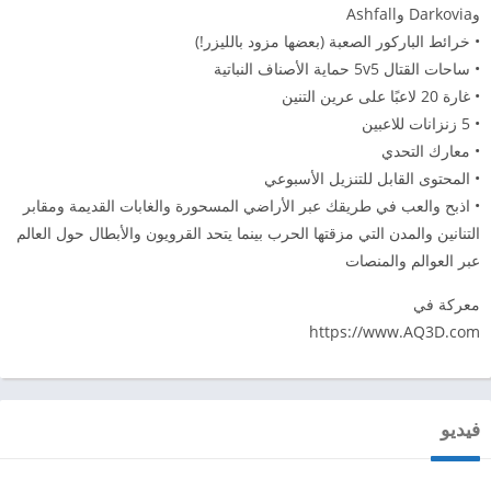
وDarkovia وAshfall
• خرائط الباركور الصعبة (بعضها مزود بالليزر!)
• ساحات القتال 5v5 حماية الأصناف النباتية
• غارة 20 لاعبًا على عرين التنين
• 5 زنزانات للاعبين
• معارك التحدي
• المحتوى القابل للتنزيل الأسبوعي
• اذبح والعب في طريقك عبر الأراضي المسحورة والغابات القديمة ومقابر
التنانين والمدن التي مزقتها الحرب بينما يتحد القرويون والأبطال حول العالم
عبر العوالم والمنصات
معركة في
https://www.AQ3D.com
فيديو