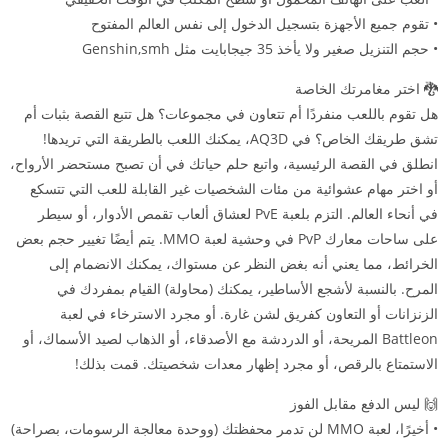
• تقوم جميع الأجهزة بتسجيل الدخول إلى نفس العالم المفتوح
• حجم التنزيل صغير ولا يأخذ 35 جيجابايت مثل Genshin,smh
🐉 اختر مغامرتك الخاصة
هل تقوم باللعب منفردًا أم تتعاون في مجموعات؟ هل تتبع القصة بثبات أم
تشق طريقك الخاص؟ في AQ3D، يمكنك اللعب بالطريقة التي تريدها!
انطلق في القصة الرئيسية، واتبع حلم حياتك في أن تصبح مستحضر الأرواح،
أو اختر مهام عشوائية من مئات الشخصيات غير القابلة للعب التي تتسكع
في أنحاء العالم. التزم بلعبة PvE لعشاق ألعاب تقمص الأدوار، أو سيطر
على ساحات معارك PvP في وحشية لعبة MMO. يتم أيضًا تغيير حجم بعض
الخرائط، مما يعني أنه بغض النظر عن مستواك، يمكنك الانضمام إلى
المرح. بالنسبة لأشجع الأساطير، يمكنك (محاولة) القيام بمفردك في
الزنزانات أو التعاون كفريق لشن غارة. أو مجرد الاسترخاء في لعبة
Battleon المريحة، أو الدردشة مع الأصدقاء، أو الذهاب لصيد الأسماك، أو
الاستمتاع بالرقص، أو مجرد إظهار معدات شخصيتك. قمت بذلك!
🙌 ليس الدفع مقابل الفوز
• أخيرًا، لعبة MMO لن تدمر محفظتك (ووحدة معالجة الرسومات، بصراحة)