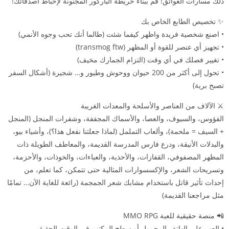
ذلك مسارات العوائق! قم ببناء خريطة الباركور المجنونة لإحباط أصدقائك!
✨ تخصيص الطابع الخاص بك
• اصنع شخصية فريدة واظهر كيفما شئت (طالما أنك تحب وجوه الأنمي)
• تجهيز أي عنصر للقوة أو المظهر (transmog ftw)
• تغيير فصلك في أي وقت (التزام الجمارك مخيف)
• تحول إلى أكثر من 200 حيوان ووحوش وطيور و… شجيرة (أشكال السفر
تصبح برية)
⚔️ الآلاف من العناصر والأسلحة والمعدات الغريبة
الفؤوس، والسيوف، والعصا، والأسماك المجففة، وشفرات المنجل (المنجل
+ السيف = ملحمة)، وألعاب التململ (لماذا جعلتنا نفعل هذا؟)، وأشياء بيو،
والبدلات الأنيقة، ودرع فارس المدرسة القديمة، والمعاطف الطويلة ذات
المظهر المصفوفي، القفازات، والأحذية، والعباءات، والخوذات، والأحزمة،
وتسريحات الشعر، والإكسسوارات المثالية حتى تتمكن، كما تعلم، من
إحداث تأثير قاتل باستخدام مشابك شعر الجمجمة (رائعة للغاية الآن… تمامًا
مثل مراجعنا القديمة)
📲 منصة حقيقية للعبة MMO RPG
• العب على الهاتف المحمول أو سطح المكتب في الوقت الحقيقي