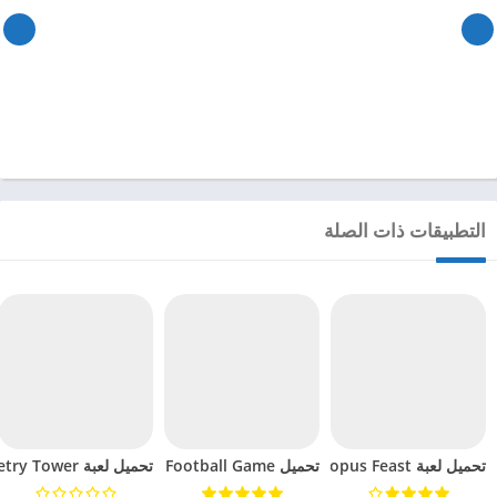
التطبيقات ذات الصلة
تحميل لعبة Octopus Feast مهكرة للاندرويد 2024
تحميل Soccer Hero PvP Football Game مهكرة للاندرويد 2024
تحميل لعبة Geometry Tower مهكرة للاندرويد 2024