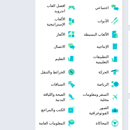
افضل العاب
اجتماعي
اندرويد
الألعاب
الأدوات
الإستراتيجية
الألعاب البسيطة
الألغاز
الإنتاجية
الاتصال
التطبيقات
التعليم
التعليمية
الحركة
الخرائط والتنقل
الرياضة
السباقات
السفر ومعلومات
الصحة واللياقة
محلية
البدنية
الصور
الكتب والمراجع
الفوتوغرافية
المحاكاة
المعلومات العامة