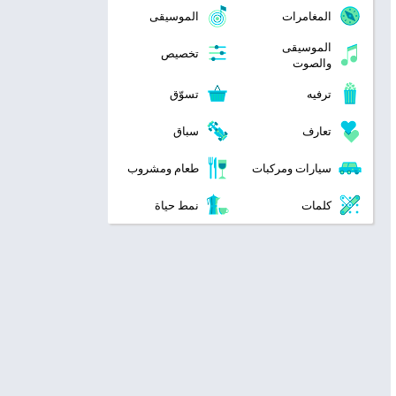
المغامرات
الموسيقى
الموسيقى
تخصيص
والصوت
ترفيه
تسوّق
تعارف
سباق
سيارات ومركبات
طعام ومشروب
كلمات
نمط حياة