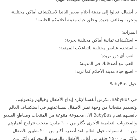
يا أطفال، تعالوا إلى مدينة أحلام صغير الباندا لاستكشاف أماكن مختلفة،
وتجربة وظائف جديدة وخلق حياة مدينة أحلامكم الخاصة!
الميزات:
– استكشاف ثمانية أماكن مختلفة بحرية؛
– استخدم عناصر مختلفة للتفاعلات الممتعة؛
– لعب أي دور تريده؛
– العب مع أصدقائك في المدينة؛
– اصنع حياة مدينة الأحلام كما تريد!
حول BabyBus
—————
في BabyBus، نكرس أنفسنا لإثارة إبداع الأطفال وخيالهم وفضولهم،
وتصميم منتجاتنا من وجهة نظر الأطفال لمساعدتهم في استكشاف العالم
بأنفسهم.تقدم BabyBus الآن مجموعة متنوعة من المنتجات ومقاطع الفيديو
والمحتويات التعليمية الأخرى لأكثر من ٦۰۰ مليون معجب تتراوح أعمارهم
من ۰ – ۸ سنوات حول العالم! لقد أصدرنا أكثر من ۲۰۰ تطبيق للأطفال
وأكثر من ۲٥۰۰ حلقة من أغاني الأطفال والرسوم المتحركة وأكثر من