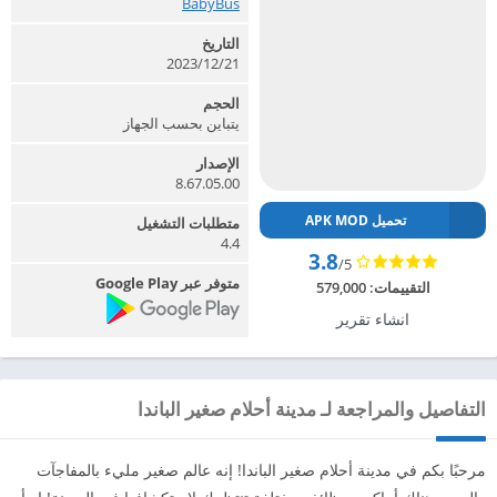
BabyBus‏
التاريخ
2023/12/21
الحجم
يتباين بحسب الجهاز
الإصدار
8.67.05.00
تحميل APK MOD
متطلبات التشغيل
4.4
3.8
/5
متوفر عبر Google Play
التقييمات:
579,000
انشاء تقرير
التفاصيل والمراجعة لـ مدينة أحلام صغير الباندا
مرحبًا بكم في مدينة أحلام صغير الباندا! إنه عالم صغير مليء بالمفاجآت