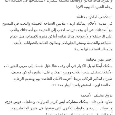
والمرح. هناك أماكن ووظائف مختلفة تنتظرك لاستكشافها في المدينة! ابدأ
رحلة الخبرة المهنية الآن!
استكشف أماكن مختلفة
في مدينة الأحلام، يمكنك ارتداء ملابس السباحة الجميلة واللعب في المسبح
مع أصدقائك في أي وقت تريده. اذهب إلى الحديقة مع أصدقائك والعب
على الزحليقة والأرجوحة. هناك ثمانية أماكن مثيرة للاهتمام، مثل حمام
السباحة والحديقة ومتجر الحلويات، وصالون العناية بالحيوانات الأليفة
والمطار لتستكشفها بحرية!
اختبر مهن مختلفة
يمكنك أيضًا تبديل الأدوار في أي وقت هنا! حوّل نفسك إلى مربي للحيوانات
الأليفة لتصفيف شعر الكلاب ووضع المكياج على الطيور، أو كن مضيف
طيران لتذكير الركاب بربط أحزمة الأمان الخاصة بهم وتقديم الرعاية
الخالصة لهم… استمتع بلعب أدوار مختلفة!
تذوق مختلف الأطعمة
علاوة على ذلك، يمكنك مشاركة آيس كريم الفراولة، ومثلجات قوس قزح،
والعصائر الباردة والحلويات الأخرى التي صنعتها في متجر الحلويات مع
أصدقائك في المدينة، وستتلقى تعليقات منهم!