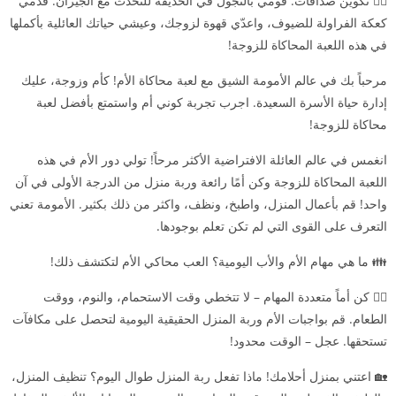
🙋‍♀️ تكوين صداقات. قومي بالتجول في الحديقة للتحدث مع الجيران. قدمي
كعكة الفراولة للضيوف، واعدّي قهوة لزوجك، وعيشي حياتك العائلية بأكملها
في هذه اللعبة المحاكاة للزوجة!
مرحباً بك في عالم الأمومة الشيق مع لعبة محاكاة الأم! كأم وزوجة، عليك
إدارة حياة الأسرة السعيدة. اجرب تجربة كوني أم واستمتع بأفضل لعبة
محاكاة للزوجة!
انغمس في عالم العائلة الافتراضية الأكثر مرحاً! تولي دور الأم في هذه
اللعبة المحاكاة للزوجة وكن أمًا رائعة وربة منزل من الدرجة الأولى في آن
واحد! قم بأعمال المنزل، واطبخ، ونظف، واكثر من ذلك بكثير. الأمومة تعني
التعرف على القوى التي لم تكن تعلم بوجودها.
👪 ما هي مهام الأم والأب اليومية؟ العب محاكي الأم لتكتشف ذلك!
🦸‍♀️ كن أماً متعددة المهام – لا تتخطي وقت الاستحمام، والنوم، ووقت
الطعام. قم بواجبات الأم وربة المنزل الحقيقية اليومية لتحصل على مكافآت
تستحقها. عجل – الوقت محدود!
🏡 اعتني بمنزل أحلامك! ماذا تفعل ربة المنزل طوال اليوم؟ تنظيف المنزل،