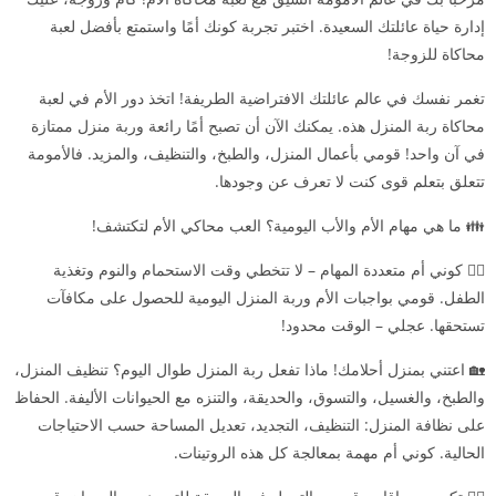
إدارة حياة عائلتك السعيدة. اختبر تجربة كونك أمًا واستمتع بأفضل لعبة
محاكاة للزوجة!
تغمر نفسك في عالم عائلتك الافتراضية الطريفة! اتخذ دور الأم في لعبة
محاكاة ربة المنزل هذه. يمكنك الآن أن تصبح أمًا رائعة وربة منزل ممتازة
في آن واحد! قومي بأعمال المنزل، والطبخ، والتنظيف، والمزيد. فالأمومة
تتعلق بتعلم قوى كنت لا تعرف عن وجودها.
👪 ما هي مهام الأم والأب اليومية؟ العب محاكي الأم لتكتشف!
🦸‍♀️ كوني أم متعددة المهام – لا تتخطي وقت الاستحمام والنوم وتغذية
الطفل. قومي بواجبات الأم وربة المنزل اليومية للحصول على مكافآت
تستحقها. عجلي – الوقت محدود!
🏡 اعتني بمنزل أحلامك! ماذا تفعل ربة المنزل طوال اليوم؟ تنظيف المنزل،
والطبخ، والغسيل، والتسوق، والحديقة، والتنزه مع الحيوانات الأليفة. الحفاظ
على نظافة المنزل: التنظيف، التجديد، تعديل المساحة حسب الاحتياجات
الحالية. كوني أم مهمة بمعالجة كل هذه الروتينات.