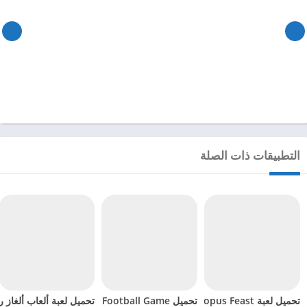
التطبيقات ذات الصلة
تحميل لعبة Octopus Feast مهكرة للاندرويد 2024
تحميل Soccer Hero PvP Football Game مهكرة للاندرويد 2024
تحميل لعبة ألعاب ألغاز ري