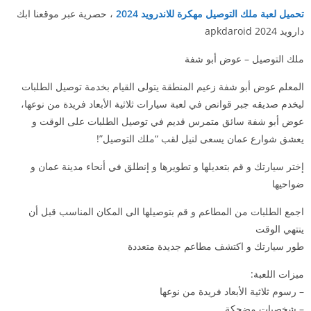
تحميل لعبة ملك التوصيل مهكرة للاندرويد 2024
، حصرية عبر موقعنا ابك
دارويد 2024 apkdaroid
ملك التوصيل – عوض أبو شفة
المعلم عوض أبو شفة زعيم المنطقة يتولى القيام بخدمة توصيل الطلبات
ليخدم صديقه جبر قوانص في لعبة سيارات ثلاثية الأبعاد فريدة من نوعها،
عوض أبو شفة سائق متمرس قديم في توصيل الطلبات على الوقت و
يعشق شوارع عمان يسعى لنيل لقب “ملك التوصيل”!
إختر سيارتك و قم بتعديلها و تطويرها و إنطلق في أنحاء مدينة عمان و
ضواحيها
اجمع الطلبات من المطاعم و قم بتوصيلها الى المكان المناسب قبل أن
ينتهي الوقت
طور سيارتك و اكتشف مطاعم جديدة متعددة
ميزات اللعبة:
– رسوم ثلاثية الأبعاد فريدة من نوعها
– شخصيات مضحكة