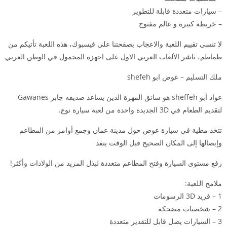
– سيارات متعددة قابلة للتطوير
– خريطة كبيرة و عالم مفتوح
لا تنسى تقييم اللعبة والاعجاب بصفحتنا على فيسبوك، هذه اللعبة تأتيكم من
طماطم، ناشر الألعاب العربي الاول على اجهزة المحمول في الوطن العربي
ملك التسليم – عوض ابو shefeh
عواد أبو sheffeh هو سائق المهرة الذين يساعد صديقه جابر Gawanes
لتقديم الطعام في 3D الجديدة واحدة من لعبة سيارة نوع.
تتخذ مطية في سيارة عوض حول مدينة عمان وجمع أوامر من المطاعم
وإيصالها إلى المكان الصحيح قبل الوقت ينفد
رفع مستوى السيارة وفتح المطاعم متعددة لبذل المزيد من الولادات وأكثر!
ملامح اللعبة:
1 – فريد 3D الرسومات
2 – شخصيات مضحكة
3 – السيارات يصل قابل للتقدير متعددة