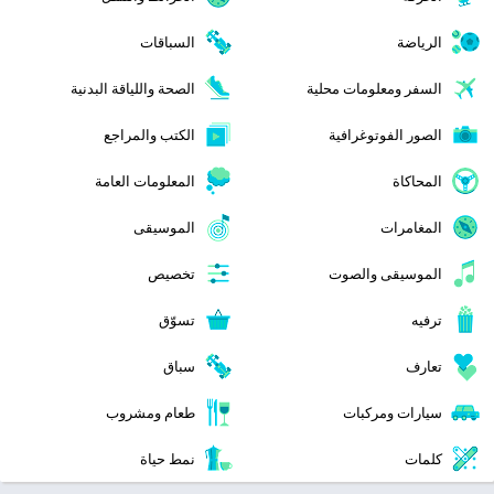
الرياضة
السباقات
السفر ومعلومات محلية
الصحة واللياقة البدنية
الصور الفوتوغرافية
الكتب والمراجع
المحاكاة
المعلومات العامة
المغامرات
الموسيقى
الموسيقى والصوت
تخصيص
ترفيه
تسوّق
تعارف
سباق
سيارات ومركبات
طعام ومشروب
كلمات
نمط حياة