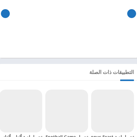
التطبيقات ذات الصلة
تحميل لعبة Octopus Feast مهكرة للاندرويد 2024
تحميل Soccer Hero PvP Football Game مهكرة للاندرويد 2024
تحميل لعبة ألعاب ألغاز ري