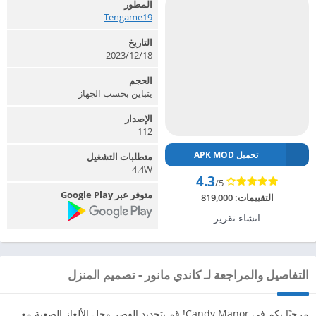
المطور
Tengame19‏
التاريخ
2023/12/18
الحجم
يتباين بحسب الجهاز
الإصدار
112
تحميل APK MOD
متطلبات التشغيل
4.4W
4.3
/5
متوفر عبر Google Play
التقييمات:
819,000
انشاء تقرير
التفاصيل والمراجعة لـ كاندي مانور - تصميم المنزل
مرحبًا بكم في Candy Manor! قم بتجديد القصر وحل الألغاز الصعبة مع