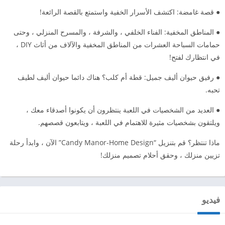
● قصة غامضة: اكتشف الأسرار الخفية واستمتع بالقصة الرائعة!
● المناطق المخفية: الفناء الخلفي ، والشرفة ، والمسرح المنزلي ، وحتى
حمامات السباحة العشرات من المناطق المخفية والآلاف من أثاث DIY ،
في انتظارك لفتح!
● رفيق حيوان أليف جميل: قطة أم كلب؟ هناك دائما حيوان أليف لطيف
تحبه.
● العديد من الشخصيات في اللعبة ينتظرون أن يكونوا أصدقاء معك ،
ويلتقون بشخصيات مثيرة للاهتمام في اللعبة ، ويتابعون قصصهم.
ماذا تنتظر؟ قم بتنزيل “Candy Manor-Home Design” الآن ، وابدأ رحلة
تزيين منزلك ، وحقق أحلام تصميم منزلك!
فيديو