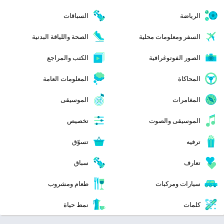
الرياضة
السباقات
السفر ومعلومات محلية
الصحة واللياقة البدنية
الصور الفوتوغرافية
الكتب والمراجع
المحاكاة
المعلومات العامة
المغامرات
الموسيقى
الموسيقى والصوت
تخصيص
ترفيه
تسوّق
تعارف
سباق
سيارات ومركبات
طعام ومشروب
كلمات
نمط حياة