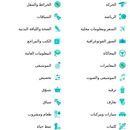
الحركة
الخرائط والتنقل
الرياضة
السباقات
السفر ومعلومات محلية
الصحة واللياقة البدنية
الصور الفوتوغرافية
الكتب والمراجع
المحاكاة
المعلومات العامة
المغامرات
الموسيقى
الموسيقى والصوت
تخصيص
ترفيه
تسوّق
تعارف
سباق
سيارات ومركبات
طعام ومشروب
كلمات
نمط حياة