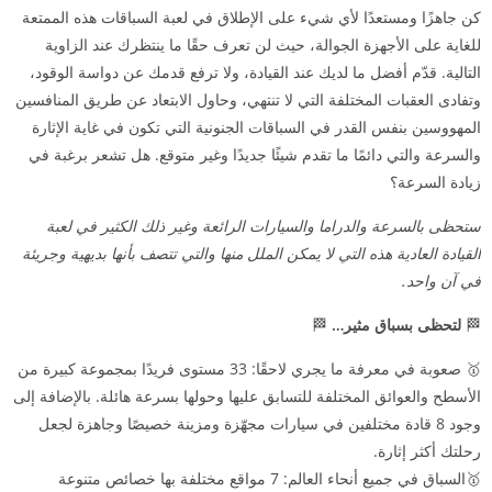
كن جاهزًا ومستعدًا لأي شيء على الإطلاق في لعبة السباقات هذه الممتعة
للغاية على الأجهزة الجوالة، حيث لن تعرف حقًا ما ينتظرك عند الزاوية
التالية. قدّم أفضل ما لديك عند القيادة، ولا ترفع قدمك عن دواسة الوقود،
وتفادى العقبات المختلفة التي لا تنتهي، وحاول الابتعاد عن طريق المنافسين
المهووسين بنفس القدر في السباقات الجنونية التي تكون في غاية الإثارة
والسرعة والتي دائمًا ما تقدم شيئًا جديدًا وغير متوقع. هل تشعر برغبة في
زيادة السرعة؟
ستحظى بالسرعة والدراما والسيارات الرائعة وغير ذلك الكثير في لعبة
القيادة العادية هذه التي لا يمكن الملل منها والتي تتصف بأنها بديهية وجريئة
في آن واحد.
🏁
لتحظى بسباق مثير…
🏁
🥇 صعوبة في معرفة ما يجري لاحقًا: 33 مستوى فريدًا بمجموعة كبيرة من
الأسطح والعوائق المختلفة للتسابق عليها وحولها بسرعة هائلة. بالإضافة إلى
وجود 8 قادة مختلفين في سيارات مجهّزة ومزينة خصيصًا وجاهزة لجعل
رحلتك أكثر إثارة.
🥇السباق في جميع أنحاء العالم: 7 مواقع مختلفة بها خصائص متنوعة