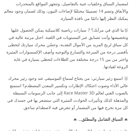
لمضمار السباق وخلفيات غنية بالتفاصيل، وتتجهز المواقع بالمنحدرات
والأنفاق وتضم 14 تصميمًا مختلفًا لإضاءات النيون، وذلك لضمان وجود معالم
يمكنك النظر إليها دائمًا من نافذة السيارة.
🥇ما الذي في مرآبك؟ 7 سيارات رياضية كلاسيكية يمكن الحصول عليها
وتخصيصها وأنت تتسابق عبر المستويات في اللعبة. احتل مرتبة عالية في
كل سباق لربح المزيد من الأموال النقدية، وحسّن محرك سيارتك لتحظى
بأقصى درجة من السرعة والتسارع والتوجيه وأضِف الإكسسوارات المثيرة
واختر من بين 15 درجة مختلفة من الطلاءات لتحظى بسيارة في غاية
الروعة لقيادتها.
🥇 اسمع زئير سيارتي: من يحتاج لسماع الموسيقى عند وجود زئير محرك
عالي الأداء وصوت احتكاك الإطارات وتكسير المعدن المصطدم؟ استمتع
بالصوت الغني لعالم Race Master 3D إلى جانب الرسومات البسيطة
والمذهلة كذلك وتأثيرات الحوادث المثيرة التي ستشعر بها في جسدك في
كل مرة تخرج فيها من المضمار أو تتعرض فيه لاصطدام ساحق.
🔥
السباق الشامل والمطلق…
🔥
هل تبحث عن لعبة سباقات سهلة اللعب وتقدم تحدي قيادة حقيقي وإثارة