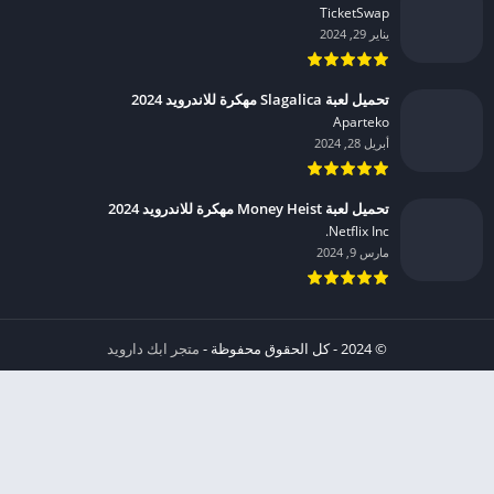
TicketSwap‏
يناير 29, 2024
تحميل لعبة Slagalica مهكرة للاندرويد 2024
Aparteko‏
أبريل 28, 2024
تحميل لعبة Money Heist مهكرة للاندرويد 2024
Netflix Inc.‏
مارس 9, 2024
© 2024 - كل الحقوق محفوظة -
متجر ابك دارويد
الخصوصية
إشعار عند انتهاك حقوق النشر DMCA
شروط الإستخدام
من نحن