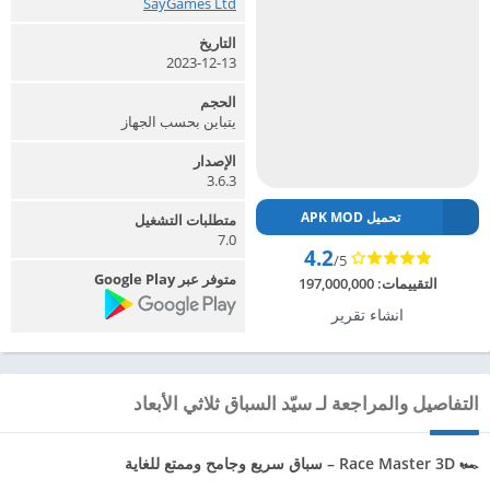
SayGames Ltd‏
التاريخ
2023-12-13
الحجم
يتباين بحسب الجهاز
الإصدار
3.6.3
تحميل APK MOD
متطلبات التشغيل
7.0
4.2
/5
متوفر عبر Google Play
التقييمات:
197,000,000
انشاء تقرير
التفاصيل والمراجعة لـ سيّد السباق ثلاثي الأبعاد
🏎️ Race Master 3D – سباق سريع وجامح وممتع للغاية