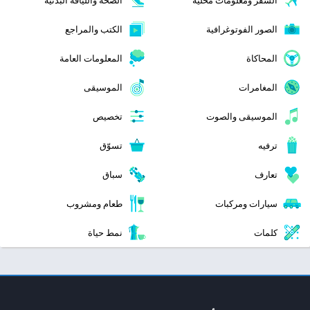
الصور الفوتوغرافية
الكتب والمراجع
المحاكاة
المعلومات العامة
المغامرات
الموسيقى
الموسيقى والصوت
تخصيص
ترفيه
تسوّق
تعارف
سباق
سيارات ومركبات
طعام ومشروب
كلمات
نمط حياة