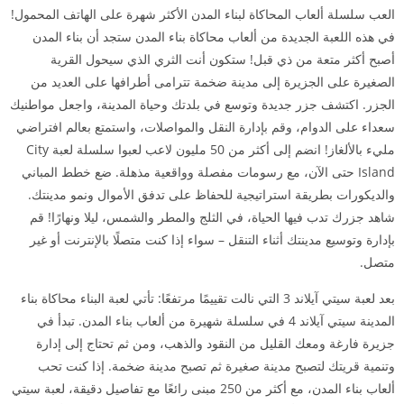
العب سلسلة ألعاب المحاكاة لبناء المدن الأكثر شهرة على الهاتف المحمول!
في هذه اللعبة الجديدة من ألعاب محاكاة بناء المدن ستجد أن بناء المدن
أصبح أكثر متعة من ذي قبل! ستكون أنت الثري الذي سيحول القرية
الصغيرة على الجزيرة إلى مدينة ضخمة تترامى أطرافها على العديد من
الجزر. اكتشف جزر جديدة وتوسع في بلدتك وحياة المدينة، واجعل مواطنيك
سعداء على الدوام، وقم بإدارة النقل والمواصلات، واستمتع بعالم افتراضي
مليء بالألغاز! انضم إلى أكثر من 50 مليون لاعب لعبوا سلسلة لعبة City
Island حتى الآن، مع رسومات مفصلة وواقعية مذهلة. ضع خطط المباني
والديكورات بطريقة استراتيجية للحفاظ على تدفق الأموال ونمو مدينتك.
شاهد جزرك تدب فيها الحياة، في الثلج والمطر والشمس، ليلا ونهارًا! قم
بإدارة وتوسيع مدينتك أثناء التنقل – سواء إذا كنت متصلًا بالإنترنت أو غير
متصل.
بعد لعبة سيتي آيلاند 3 التي نالت تقييمًا مرتفعًا: تأتي لعبة البناء محاكاة بناء
المدينة سيتي آيلاند 4 في سلسلة شهيرة من ألعاب بناء المدن. تبدأ في
جزيرة فارغة ومعك القليل من النقود والذهب، ومن ثم تحتاج إلى إدارة
وتنمية قريتك لتصبح مدينة صغيرة ثم تصبح مدينة ضخمة. إذا كنت تحب
ألعاب بناء المدن، مع أكثر من 250 مبنى رائعًا مع تفاصيل دقيقة، لعبة سيتي