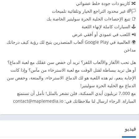
🔀 كازينو ذات جودة خلط عشوائي
🏳️🌈 غير محدود التراجع الخيار وتلقائية تلميحات
📑 تتبع الإحصاءات الخلية الحرة سوليتير الخاصة بك
🕹️ السيارات كاملة لإنهاء اللعبة
📲 اللعب في عمودي أو أفقي عرض
🌍 العالمية في Google Play ألعاب المتصدرين يتيح لك رؤية كيف درجاتك
مداخن
هل تحب الألغاز والألعاب اللغز؟ تريد أن خفض سن عقلك مع لعبة الدماغ؟
أو هل تريد ببساطة لقتل الوقت مع لعبة الاسترخاء من مآس؟ وإذا كانت
الإجابة بنعم، ثم هذه اللعبة هو لك الدماغ. الاسترخاء، والمتعة، وخفض سن
الدماغ مع الخلية الحرة سوليتير!
مع 7،000 تريليون أيدي الممكنة، فلن تشعر بالملل! نأمل أن تستمتع
المباراة. الرجاء ارسال لنا ملاحظاتك في:
contact@maplemedia.io
فيديو