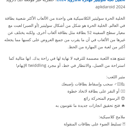
2024 apkdaroid
الخلية الحرة سوليتير الكلاسيكية هي واحدة من الألعاب الأكثر شعبية بطاقة
في العالم. الخلية الحرة هو شكل من أشكال سوليتير (أو الصبر) لعبت مع
معيار سطح السفينة 52 بطاقة مثل بطاقة ألعاب أخرى. ولكنه يختلف عن
غيرها من الألعاب في أن ما يقرب من جميع العروض على كسبها مما يجعله
أكثر من لعبة من المهارة من الحظ.
تتمتع هذه اللعبة مصممة للترفيه لا نهاية لها في راحة يدك. انها مثالية كما
استراحة من العمل، والانتظار في خط، أو مجرد twiddling الإبهام!
مثير اللعب:
🙋🏻♂️ سحب وإسقاط بطاقات بإصبعك
👈🏻 أو النقر على بطاقة لاتخاذ خطوة
😍 الرسوم المتحركة رائع
🔥 فتح تحقيق انجازات جديدة ما تقومون به
ملامح كلاسيكية:
🃏 تسليط الضوء على بطاقات المنقولة