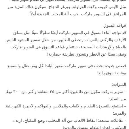
مثل الآيس كريم، وكعك الفراولة، وبرغر الدجاج. سيكون هناك المزيد من
المرافق في السوبر ماركت. جرب آلة المخلب الجديدة أولاً!
قواعد التسوق
قد تواجه أثناء التسوق في السوبر ماركت أيضًا سلوكًا سيئًا مثل تسلق
الأرفف والركض بالعربات وتخطي الطابور. من خلال تفسير المشهد النابض
بالحياة والإرشادات الصحيحة، ستتعلم قواعد التسوق في السوبر ماركت
وتبقى بعيدًا عن الخطر وتتسوق بطريقة حضارية!
قصص جديدة تحدث في سوبر ماركت صغير الباندا كل يوم. تعال واستمتع
بوقت تسوق رائع!
الميزات:
– سوبر ماركت مكون من طابقين: أكثر من ۲٥ منطقة وأكثر من ۳۰۰ نوعًا
من السلع؛
– استمتع بالتسوق: الطعام والألعاب والملابس والفواكه والأجهزة الكهربائية
والمزيد؛
– تفاعلات ممتعة: التقاط الألعاب من آلة المخلب، وضع المكياج، ارتداء
الملابس، إعداد الطعام بنفسك والمزيد؛