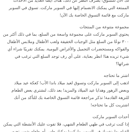
لك الآن للتسوق! بصرف النظر عن ذلك، هناك أيضًا العديد من الأحداث
الممتعة التي يمكنك الانضمام إليها في السوبر ماركت. تسوق في السوبر
ماركت مع قائمة التسوق الخاصة بك الآن!
مجموعة متنوعة من المنتجات
يحتوي السوبر ماركت على مجموعة واسعة من السلع، بما في ذلك أكثر من
۳۰۰ نوعًا من السلع مثل الوجبات الخفيفة ولعب الأطفال وملابس الأطفال
والفواكه ومستحضرات التجميل والأغراض اليومية. يمكنك تقريبًا شراء أي
شيء تريده هنا! انظر بعناية، على أي رف توجد السلع التي ترغب في
شرائها؟
اشتر ما تحتاجه
اذهب إلى السوبر ماركت وتسوق لعيد ميلاد باندا الأب! كعكة عيد ميلاد
وبعض الزهور وهدايا عيد الميلاد والمزيد! بعد ذلك، لنشتري بعض الطعام
للنزهة القادمة! تذكر مراجعة قائمة التسوق الخاصة بك للتأكد من أنك
اشتريت كل ما تحتاجه!
أحداث السوبر ماركت
إذا كنت ترغب في طهي الطعام الشهي، فلا تفوت عليك الأنشطة التي يمكن
القيام بها بنفسك في السوبر ماركت! يمكنك طهي أي طعام شهير تحبه،