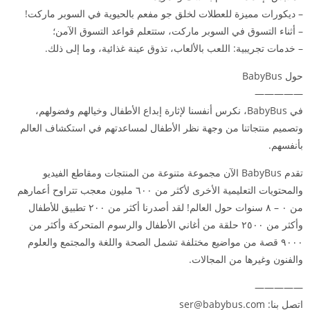
– ديكورات مميزة للعطلات لخلق جو مفعم بالحيوية في السوبر ماركت!
– أثناء التسوق في السوبر ماركت، ستتعلم قواعد التسوق الآمن؛
– خدمات تجريبية: اللعب بالألعاب، تذوق عينة غذائية، وما إلى ذلك.
حول BabyBus
—————
في BabyBus، نكرس أنفسنا لإثارة إبداع الأطفال وخيالهم وفضولهم،
وتصميم منتجاتنا من وجهة نظر الأطفال لمساعدتهم في استكشاف العالم
بأنفسهم.
تقدم BabyBus الآن مجموعة متنوعة من المنتجات ومقاطع الفيديو
والمحتويات التعليمية الأخرى لأكثر من ٦۰۰ مليون معجب تتراوح أعمارهم
من ۰ – ۸ سنوات حول العالم! لقد أصدرنا أكثر من ۲۰۰ تطبيق للأطفال
وأكثر من ۲٥۰۰ حلقة من أغاني الأطفال والرسوم المتحركة وأكثر من
۹۰۰۰ قصة من مواضيع مختلفة تشمل الصحة واللغة والمجتمع والعلوم
والفنون وغيرها من المجالات.
—————
اتصل بنا:
ser@babybus.com