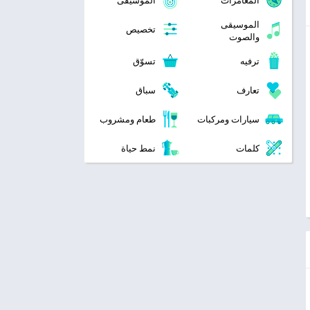
المغامرات
الموسيقى
الموسيقى
تخصيص
والصوت
ترفيه
تسوّق
تعارف
سباق
سيارات ومركبات
طعام ومشروب
كلمات
نمط حياة