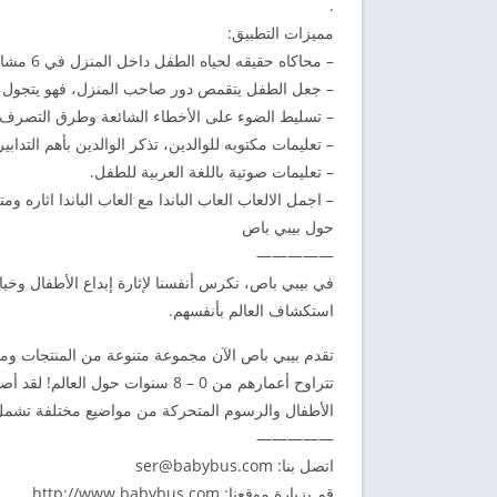
.
مميزات التطبيق:
– محاكاه حقيقه لحياه الطفل داخل المنزل في 6 مشاهد رئيسيه , مع توعيه الطفل بأهم تعليمات السلامة داخل المنزل
– جعل الطفل يتقمص دور صاحب المنزل، فهو يتجول 
– تسليط الضوء على الأخطاء الشائعة وطرق التصرف 
– تعليمات مكتوبه للوالدين، تذكر الوالدين بأهم التداب
– تعليمات صوتية باللغة العربية للطفل.
– اجمل الالعاب العاب الباندا مع العاب الباندا اثاره ومتع
حول بيبي باص
—————
في بيبي باص، نكرس أنفسنا لإثارة إبداع الأطفال وخي
استكشاف العالم بأنفسهم.
الأطفال والرسوم المتحركة من مواضيع مختلفة تشمل ا
—————
اتصل بنا:
ser@babybus.com
قم بزيارة موقعنا: http://www.babybus.com