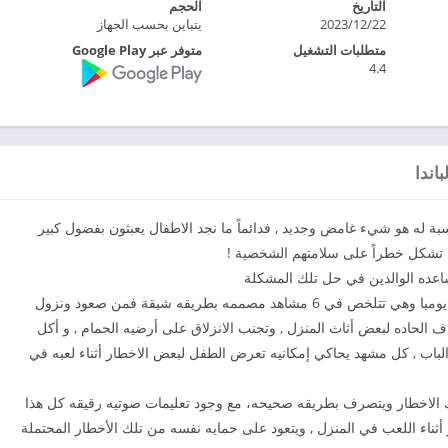
التاريخ
الحجم
2023/12/22
يتباين بحسب الجهاز
متطلبات التشغيل
متوفر عبر Google Play
4.4
اندا
سبة له هو شيء غامض وجديد , فدائماً ما نجد الاطفال يعبثون بفضول كبير
 تشكل خطراً على سلامتهم الشخصية !
اعده الوالدين في حل تلك المشكلة
التطبيق يحاكي المواقف التقليدية التي يمر بها الطفل يوميا وهي تتلخص في 6 مشاهد مصممه بطريقه شيقة فمن صعود ونزول
ف الحاده لبعض أثاث المنزل , وتجنب الانزلاق على أرضيه الحمام , و أكل
لباب , كل مشهد يحاكي إمكانيه تعرض الطفل لبعض الاخطار أثناء لعبه في
 الاخطار ويتصرف بطريقه صحيحه، مع وجود تعليمات صوتيه رقيقه كل هذا
 أثناء اللعب في المنزل , ويتعود على حمايه نفسه من تلك الأخطار المحتملة