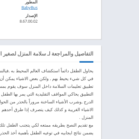
المطور
BabyBus‏
الإصدار
8.67.00.02
التفاصيل والمراجعة لـ سلامة المنزل لصغير الب
يحاول الطفل دائماً استكشاف العالم المحيط به ,فبالن
في كل شيء يحيط بهم , ولكن بعض الاشياء يمكن أن
تطبيق تعليمات السلامة داخل المنزل سوف يقوم بمس
الدرج ,وشرب الأشياء الساخنة مروراً بالحذر من الحوا
الاشياء الغريبة و كذلك كيف يتصرف إذا طرق أحدهم ا
المنزل .
مع تقديم النصح بطريقه ممتعه لكي يتجنب الطفل تلك
يضمن نتائج ايجابيه في توعيه الطفل بأهمية أخذ الحذر