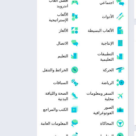
افضل العاب
اجتماعي
اندرويد
الألعاب
الأدوات
الإستراتيجية
الألعاب البسيطة
الألغاز
الإنتاجية
الاتصال
التطبيقات
التعليم
التعليمية
الحركة
الخرائط والتنقل
الرياضة
السباقات
السفر ومعلومات
الصحة واللياقة
محلية
البدنية
الصور
الكتب والمراجع
الفوتوغرافية
المحاكاة
المعلومات العامة