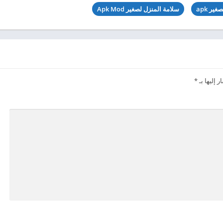
ير apk
سلامة المنزل لصغير Apk Mod
 إليها بـ
*