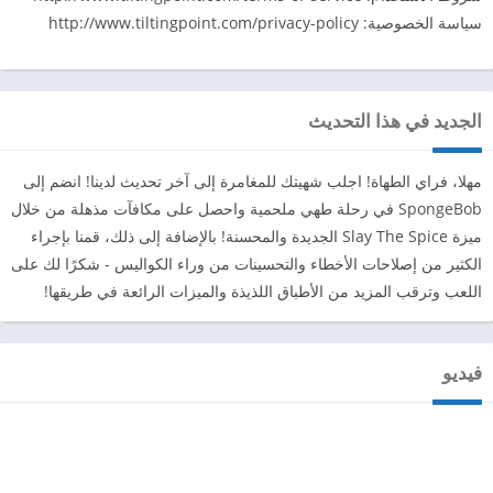
سياسة الخصوصية: http://www.tiltingpoint.com/privacy-policy
الجديد في هذا التحديث
مهلا، فراي الطهاة! اجلب شهيتك للمغامرة إلى آخر تحديث لدينا! انضم إلى
SpongeBob في رحلة طهي ملحمية واحصل على مكافآت مذهلة من خلال
ميزة Slay The Spice الجديدة والمحسنة! بالإضافة إلى ذلك، قمنا بإجراء
الكثير من إصلاحات الأخطاء والتحسينات من وراء الكواليس - شكرًا لك على
اللعب وترقب المزيد من الأطباق اللذيذة والميزات الرائعة في طريقها!
فيديو