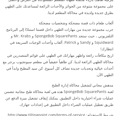
على مجموعة متنوعة من الجوائز والأحداث الرائعة لمساعدتك على الطهي
بطرق جديدة ولذيذة في محاكاة المطعم لدينا.
ألعاب طعام ذات قصة مضحكة وشخصيات مضحكة
جرب مجموعة جديدة من مهارات الطهي داخل قصتنا استنادًا إلى البرنامج
التلفزيوني ، حيث ستجد SpongeBob SquarePants و Mr. Krabs و
Squidward و Sandy و Patrick. ألعاب وأحداث الوجبات السريعة في
انتظارك!
اربح مكافآت رائعة واظهر مهاراتك في الطهي على قوائم المتصدرين في
محاكاة الطهي الرائعة لدينا. كن طاهياً حقيقياً في مطعم سبونجبوب برجر مع
أحداث خيالية وتحديات جديدة تضاف كل أسبوع. كن سيد المطبخ وابدأ في
الطهي الآن.
مدهش مجاني لتشغيل محاكاة إدارة الطبخ
لعبة SpongeBob SquarePants هذه هي لعبة محاكاة طبخ مجانية تتضمن
عمليات شراء اختيارية داخل التطبيق. يمكنك إيقاف تشغيل ميزة الدفع عن
طريق تعطيل عمليات الشراء داخل التطبيق في إعدادات جهازك.
شروط الاستخدام: http://www.tiltingpoint.com/terms-of-service