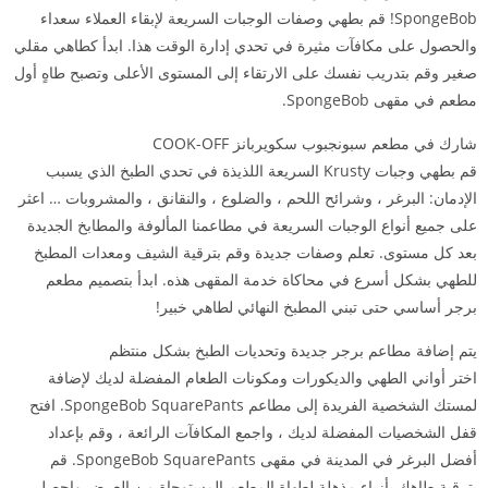
SpongeBob! قم بطهي وصفات الوجبات السريعة لإبقاء العملاء سعداء
والحصول على مكافآت مثيرة في تحدي إدارة الوقت هذا. ابدأ كطاهي مقلي
صغير وقم بتدريب نفسك على الارتقاء إلى المستوى الأعلى وتصبح طاهٍ أول
مطعم في مقهى SpongeBob.
شارك في مطعم سبونجبوب سكويربانز COOK-OFF
قم بطهي وجبات Krusty السريعة اللذيذة في تحدي الطبخ الذي يسبب
الإدمان: البرغر ، وشرائح اللحم ، والضلوع ، والنقانق ، والمشروبات … اعثر
على جميع أنواع الوجبات السريعة في مطاعمنا المألوفة والمطابخ الجديدة
بعد كل مستوى. تعلم وصفات جديدة وقم بترقية الشيف ومعدات المطبخ
للطهي بشكل أسرع في محاكاة خدمة المقهى هذه. ابدأ بتصميم مطعم
برجر أساسي حتى تبني المطبخ النهائي لطاهي خبير!
يتم إضافة مطاعم برجر جديدة وتحديات الطبخ بشكل منتظم
اختر أواني الطهي والديكورات ومكونات الطعام المفضلة لديك لإضافة
لمستك الشخصية الفريدة إلى مطاعم SpongeBob SquarePants. افتح
قفل الشخصيات المفضلة لديك ، واجمع المكافآت الرائعة ، وقم بإعداد
أفضل البرغر في المدينة في مقهى SpongeBob SquarePants. قم
بترقية طاهك بأزياء مذهلة لطهاة المطعم المستوحاة من العرض واحصل