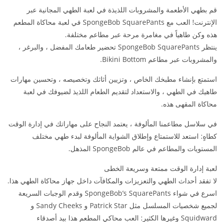
قم بطهي الأطعمة والمشروبات اللذيذة في لعبة الطهي المجانية عبر
الإنترنت! العب مع SpongeBob SquarePants في لعبة محاكاة المطعم
هذه وكن طاهياً في مغامرة مرحة عبر مطاعم مختلفة.
ينتظر SpongeBob SquarePants تحضير طعامك المفضل ، والبرغر ،
والمشروبات عبر مطاعم Bikini Bottom.
استمتع بإنشاء مطبخك الخاص ، وتزيين أثاثك وتخصيصه ، وتحسين مهارات
طاهيك في الطهي ، والاستعداد لتقديم الطعام اللذيذ لضيوفك في لعبة
محاكاة المقهى هذه.
في سلاسل مطاعمنا المألوفة ، يعتمد النجاح على مهاراتك في إدارة الوقت
كطاهٍ: استعد للاستمتاع وإطلاق الشواية المألوفة لبدء طهي مختلف
المستويات والمطاعم في عالم SpongeBob المذهل.
لعبة إدارة الوقت ممتعة وسريعة الخطى
لا تفقد أحداث الطهي والتعزيزات والمكافآت داخل جهاز محاكاة الطهي هذا.
اسرع في شواء SpongeBob’s SquarePants وقدم الوجبات السريعة
لجميع شخصيات المسلسل مثل Patrick Star و Sandy Cheeks و
Squidward وغيرها الكثير: العب محاكي المطعم هذا بيد أصدقاء