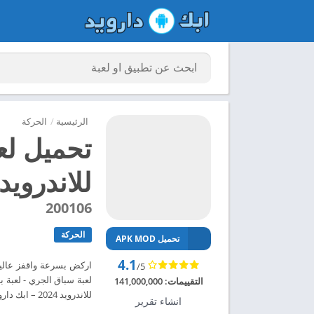
الرئيسية
/
الحركة
تحميل لع
للاندرويد 024
200106
الحركة
تحميل APK MOD
4.1
اركض بسرعة واقفز عاليا
/5
التقييمات:
141,000,000
للاندرويد 2024 – ابك دارويد
انشاء تقرير