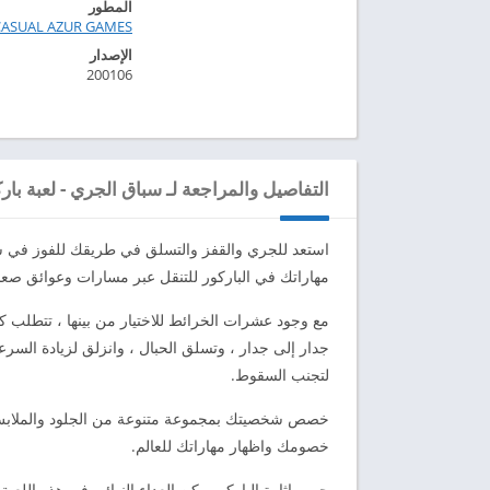
المطور
CASUAL AZUR GAMES‏
الإصدار
200106
التفاصيل والمراجعة لـ سباق الجري - لعبة بار
استعد للجري والقفز والتسلق في طريقك للفوز في س
مهاراتك في الباركور للتنقل عبر مسارات وعوائق صعب
مع وجود عشرات الخرائط للاختيار من بينها ، تتطلب ك
جدار إلى جدار ، وتسلق الحبال ، وانزلق لزيادة السر
لتجنب السقوط.
خصص شخصيتك بمجموعة متنوعة من الجلود والملابس و
خصومك واظهار مهاراتك للعالم.
جرب إثارة الباركور وكن العداء النهائي في هذه اللعبة 