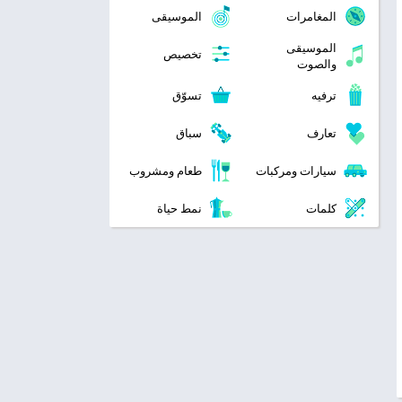
المغامرات
الموسيقى
الموسيقى
تخصيص
والصوت
ترفيه
تسوّق
تعارف
سباق
سيارات ومركبات
طعام ومشروب
كلمات
نمط حياة