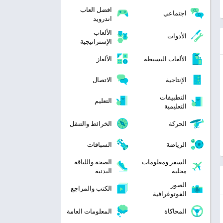
افضل العاب
اجتماعي
اندرويد
الألعاب
الأدوات
الإستراتيجية
الألعاب البسيطة
الألغاز
الإنتاجية
الاتصال
التطبيقات
التعليم
التعليمية
الحركة
الخرائط والتنقل
الرياضة
السباقات
السفر ومعلومات
الصحة واللياقة
محلية
البدنية
الصور
الكتب والمراجع
الفوتوغرافية
المحاكاة
المعلومات العامة