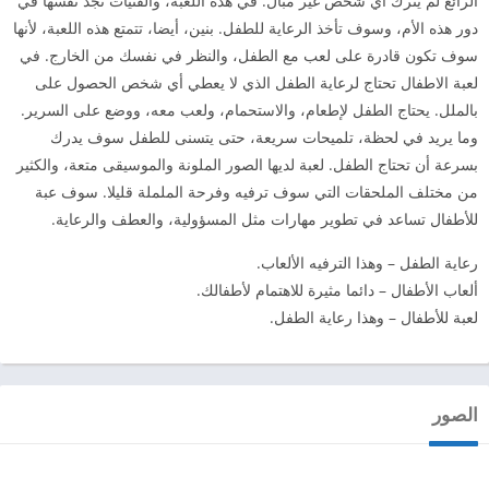
الرائع لم يترك أي شخص غير مبال. في هذه اللعبة، والفتيات تجد نفسها في
دور هذه الأم، وسوف تأخذ الرعاية للطفل. بنين، أيضا، تتمتع هذه اللعبة، لأنها
سوف تكون قادرة على لعب مع الطفل، والنظر في نفسك من الخارج. في
لعبة الاطفال تحتاج لرعاية الطفل الذي لا يعطي أي شخص الحصول على
بالملل. يحتاج الطفل لإطعام، والاستحمام، ولعب معه، ووضع على السرير.
وما يريد في لحظة، تلميحات سريعة، حتى يتسنى للطفل سوف يدرك
بسرعة أن تحتاج الطفل. لعبة لديها الصور الملونة والموسيقى متعة، والكثير
من مختلف الملحقات التي سوف ترفيه وفرحة الململة قليلا. سوف عبة
للأطفال تساعد في تطوير مهارات مثل المسؤولية، والعطف والرعاية.
رعاية الطفل – وهذا الترفيه الألعاب.
ألعاب الأطفال – دائما مثيرة للاهتمام لأطفالك.
لعبة للأطفال – وهذا رعاية الطفل.
الصور