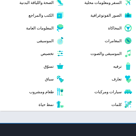
السفر ومعلومات محلية
الصحة واللياقة البدنية
الصور الفوتوغرافية
الكتب والمراجع
المحاكاة
المعلومات العامة
المغامرات
الموسيقى
الموسيقى والصوت
تخصيص
ترفيه
تسوّق
تعارف
سباق
سيارات ومركبات
طعام ومشروب
كلمات
نمط حياة