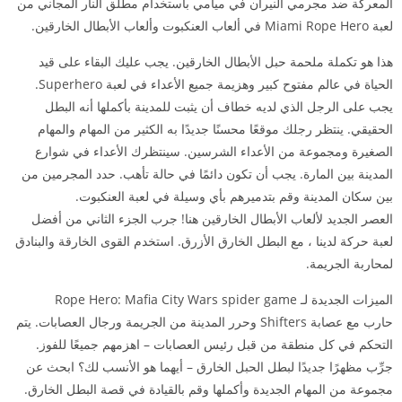
المعركة ضد مجرمي النيران في ميامي باستخدام مطلق النار المجاني من
لعبة Miami Rope Hero في ألعاب العنكبوت وألعاب الأبطال الخارقين.
هذا هو تكملة ملحمة حبل الأبطال الخارقين. يجب عليك البقاء على قيد
الحياة في عالم مفتوح كبير وهزيمة جميع الأعداء في لعبة Superhero.
يجب على الرجل الذي لديه خطاف أن يثبت للمدينة بأكملها أنه البطل
الحقيقي. ينتظر رجلك موقعًا محسنًا جديدًا به الكثير من المهام والمهام
الصغيرة ومجموعة من الأعداء الشرسين. سينتظرك الأعداء في شوارع
المدينة بين المارة. يجب أن تكون دائمًا في حالة تأهب. حدد المجرمين من
بين سكان المدينة وقم بتدميرهم بأي وسيلة في لعبة العنكبوت.
العصر الجديد لألعاب الأبطال الخارقين هنا! جرب الجزء الثاني من أفضل
لعبة حركة لدينا ، مع البطل الخارق الأزرق. استخدم القوى الخارقة والبنادق
لمحاربة الجريمة.
الميزات الجديدة لـ Rope Hero: Mafia City Wars spider game
حارب مع عصابة Shifters وحرر المدينة من الجريمة ورجال العصابات. يتم
التحكم في كل منطقة من قبل رئيس العصابات – اهزمهم جميعًا للفوز.
جرِّب مظهرًا جديدًا لبطل الحبل الخارق – أيهما هو الأنسب لك؟ ابحث عن
مجموعة من المهام الجديدة وأكملها وقم بالقيادة في قصة البطل الخارق.