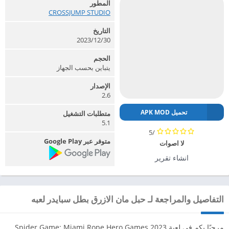
المطور
CROSSJUMP STUDIO‏
التاريخ
2023/12/30
الحجم
يتباين بحسب الجهاز
الإصدار
2.6
تحميل APK MOD
متطلبات التشغيل
5.1
/5
متوفر عبر Google Play
لا اصوات
انشاء تقرير
التفاصيل والمراجعة لـ حبل مان الازرق بطل سبايدر لعبه
مرحبًا بكم في لعبة Spider Game: Miami Rope Hero Games 2023