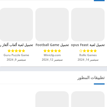
تحميل لعبة Octopus Feast مهكرة للاندرويد 2024
تحميل Soccer Hero PvP Football Game مهكرة للاندرويد 2024
تحميل لعبة ألعاب ألغاز ري
Rollic Games‏
Miniclip.com‏
Guru Puzzle Game‏
سبتمبر 14, 2024
سبتمبر 12, 2024
سبتمبر 9, 2024
تطبيقات المطور