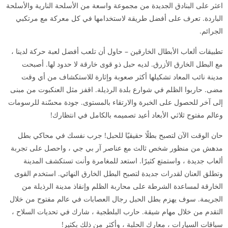
اعثر على البنادق الجديدة من مجموعة واسعة من الأسلحة النارية والأسلحة
الباردة. تعرف على أفضل طريقة لاستخدامها في كل معركة مع مرتكبي
الجرائم.
تطبيقات ألعاب الأبطال الخارقين – حاول أن تلعب أفضل لعبة حركة لدينا ،
مع البطل الخارق الأزرق. لديه حبل ذو قوى خارقة لا حدود لها. أصبحت
مدينة نائب المعاد تشكيلها أكثر صعوبة وإثارة للاستكشاف من أي وقت
مضى. حاربوا الظلم في شوارع بلدة الرذيلة. اقفز مثل العنكبوت من مبنى
إلى آخر للحصول على الخبرة والارتقاء بالمستوى. جودة محسّنة للرسومات
وعالم مفتوح ثلاثي الأبعاد أعيد تصميمه بالكامل في انتظارك!
حان الوقت الآن لتصبح بطلًا حقيقيًا للحبل! جرب نفسك في محاكي بطل
مدهش من منظور شخص ثالث مع عناصر آر بي جي ، واحصل على تجربة
ألعاب جديدة ، واستمتع كثيرًا. استعد للمغامرة وأنت تستكشف المدينة
وتطلق العنان لقدرات جديدة لتصبح البطل الخارق النهائي. استخدم القوى
الخارقة لمساعدة الشرطة على محاربة الظلم وإنقاذ مدينة الرذيلة من
الجريمة. سوف يهزم بطل الحبل رجال العصابات في عالم مفتوح من خلال
التقدم من خلال مهام شيقة. حارب البلطجية ، شارك في تحديات السلاح ،
سباقات السيارات ، معارك الحلبة ، وأكثر من ذلك بكثير!