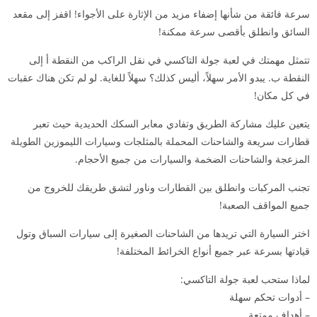
سرعة فائقة من شأنها إضفاء مزيد من الإثارة على الأجواء! اقفز إلى مقعد
السائق وانطلق بأقصى سرعة ممكنة!
تتمثل مهمتك في لعبة جولة التاكسي في نقل الراكب من النقطة أ إلى
النقطة ب. يبدو الأمر سهلاً، أليس كذلك؟ سهلاً للغاية. لو لم تكن هناك عقبات
في كل مكان!
يتعين عليك مشاركة الطريق وتفادي معابر السكك الحديدية حيث تعبر
قطارات سريعة والشاحنات المحملة بالمثلجات وسيارات الليموزين الطويلة
المزعجة والشاحنات الضخمة والسيارات من جميع الأحجام.
تجنب المركبات وانطلق بين القطارات وناور لتشق طريقك للخروج من
جميع المواقف الصعبة!
اختر السيارة التي تريدها من الشاحنات الصغيرة إلى سيارات السباق وتول
قيادتها بسرعة عبر جميع أنواع الخرائط المختلفة!
لماذا ستحب لعبة جولة التاكسي:
– أدوات تحكم سهلة
– أهداف ممتعة