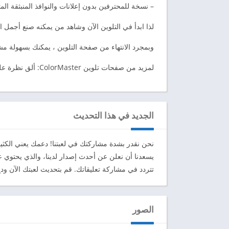
– نسخة للمحترفين بدون إعلانات والنوافذ المنبثقة الم
لذا ابدأ في التلوين الآن وشاهد من يمكنه صنع أجمل ا
وبمجرد الانتهاء من صفحة التلوين ، يمكنك بسهولة مش
لمزيد من صفحات تلوين ColorMaster: ألق نظرة على ألعابنا الأخرى.
الجديد في هذا التحديث
نحن نقدر بشدة مشاركتك في لعبتنا! دعمك يعني الكثير
يسعدنا أن نعلن عن أحدث إصدار لدينا، والذي يحتوي ع
تتردد في مشاركة تعليقاتك. قم بتحديث لعبتك الآن ودع 
الصور