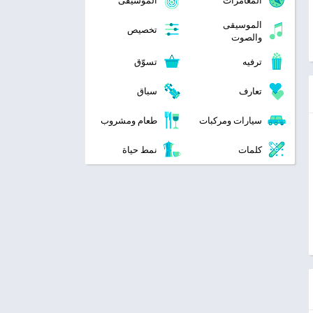
المغامرات
الموسيقى
الموسيقى
تخصيص
والصوت
ترفيه
تسوّق
تعارف
سباق
سيارات ومركبات
طعام ومشروب
كلمات
نمط حياة