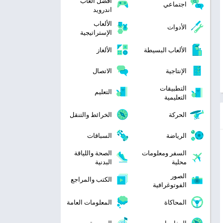
افضل العاب
اجتماعي
اندرويد
الألعاب
الأدوات
الإستراتيجية
الألعاب البسيطة
الألغاز
الإنتاجية
الاتصال
التطبيقات
التعليم
التعليمية
الحركة
الخرائط والتنقل
الرياضة
السباقات
السفر ومعلومات
الصحة واللياقة
محلية
البدنية
الصور
الكتب والمراجع
الفوتوغرافية
المحاكاة
المعلومات العامة