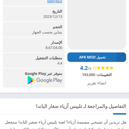
BabyBus‏
التاريخ
13‏/12‏/2023
الحجم
يتباين بحسب الجهاز
الإصدار
8.67.04.00
تحميل APK MOD
متطلبات التشغيل
4.4
4.2
/5
متوفر عبر Google Play
التقييمات:
193,000
انشاء تقرير
التفاصيل والمراجعة لـ تلبيس أزياء صغار الباندا
هل تريدين أن تصبحي مصممة أزياء؟ لعبة تلبيس أزياء صغير الباندا ستجعل