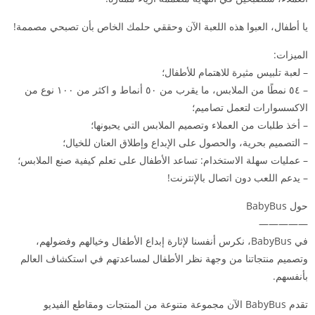
يا أطفال، العبوا هذه اللعبة الآن وحققي حلمك الخاص بأن تصبحي مصممة!
الميزات:
– لعبة تلبيس مثيرة للاهتمام للأطفال؛
– ٥٤ نمطًا من الملابس، ما يقرب من ٥۰ أنماط و اكثر من ۱۰۰ نوع من
الاكسسوارات لتعمل تصاميم؛
– أخذ طلبات من العملاء وتصميم الملابس التي يحبونها؛
– التصميم بحرية، والحصول على الإبداع وإطلاق العنان للخيال؛
– عمليات سهلة الاستخدام: تساعد الأطفال على تعلم كيفية صنع الملابس؛
– يدعم اللعب دون اتصال بالإنترنت!
حول BabyBus
—————
في BabyBus، نكرس أنفسنا لإثارة إبداع الأطفال وخيالهم وفضولهم،
وتصميم منتجاتنا من وجهة نظر الأطفال لمساعدتهم في استكشاف العالم
بأنفسهم.
تقدم BabyBus الآن مجموعة متنوعة من المنتجات ومقاطع الفيديو