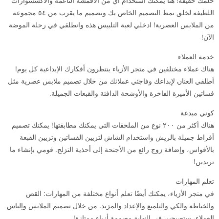
حلمك حقيقة! هنا يمكنك استخدام أي من الأقمشة الناعمة والاكسسوارات
اللطيفة لخلق نمط التصميم الخاص بك وتصميم ما يقرب من ٥٤ مجموعة
من الملابس العصرية! ادخلي لعبة التلبيس هذه وانطلقي في رحلة الموضة
الآن!
خدمة العملاء
هناك عملاء مختلفين في متجر الأزياء ينتظرون أفكارك الإبداعية كل يوم!
أطلقي العنان لإبداعك وفاجئي عملائك من خلال تصميم ملابس عصرية مثل
فساتين الأميرة الفاخرة والأوشحة الدافئة والقبعات الجميلة.
كوني مبدعة
هناك أكثر من ۲۰۰ نوع من الملحقات التي يمكنك مطابقتها! يمكنك تصميم
أقراط جميلة بالريش واستخدام الشاش لتزيين الفساتين وتزيين القبعة
بالأقواس، وإضافة زوج رائع من الأجنحة إلى أحذية التزلج. قومي بإنشاء ما
تريدين!
تعلم المهارات
في متجر الأزياء، يمكنك أيضًا تعلم أنواع مختلفة من المهارات: القص
والخياطة والكي والتلميع والإعداد والمزيد. من خلال تصميم الملابس وإلباس
العملاء، ستصبحين في النهاية مصممة أزياء ممتازة!