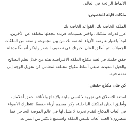
الأنماط الرائجة في العالم.
ملكات قابلة للتخصيص:
الملكة الخاصة بك، القواعد الخاصة بك!
عزز قدرات ملكتك، واختر تصميمات فريدة لتجعلها مختلفة عن الآخرين.
لنبدأ باختيار عارضة الأزياء الخاصة بك من بين مجموعة واسعة من الملكات
الجميلات. ثم أطلق العنان لخبرتك في تصفيف الشعر وابتكر أنماطًا مذهلة.
حقق حلمك في لعبة مكياج الملكة الافتراضية هذه من خلال تعلم النصائح
والحيل المفيدة. طبقي أنماط مكياج مختلفة لتتعلمي فن تحويل الوجه إلى
تحفة فنية.
كن فنان مكياج حقيقي:
استعد للانطلاق في تجربة لا تُنسى مليئة بالإبداع والأناقة. حقق أحلامك،
وأطلق العنان لملكتك الداخلية، وكن مصمم أزياء حقيقيًا. تنتظرك الأضواء
في ألعاب المكياج لتقدم تجربة لا مثيل لها في عالم الموضة الساحر. فما
تنتظرون؟ العب ألعاب تلبيس الملكة واستمتع بالكثير من الميزات.