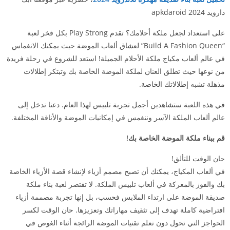
دارويد 2024 apkdaroid
على استعداد لجعل ملكة أحلامك؟ تقدم Play Strong بكل فخر لعبة
“Build A Fashion Queen” لعشاق ألعاب الموضة حيث يمكنك الانغماس
في عالم ألعاب مكياج ملكة الأحلام الجميلة! استعد للشروع في رحلة فريدة
من نوعها حيث تطلق العنان لملكة الموضة الخاصة بك وتبتكر إطلالات
مذهلة تشبه إطلالاتك الخاصة.
في هذه اللعبة ستشاهدين أجمل تجربة تلبيس لهذا العام. دعنا ندخل إلى
عالم ألعاب الملكة الآسر وننغمس في إمكانيات الموضة والأناقة المختلفة.
قم ببناء ملكة الموضة الخاصة بك!
حان الوقت للتألق!
في ألعاب المكياج، يمكنك أن تصبح مصمم أزياء لإنشاء قصة الأزياء الخاصة
بك والفوز بالمعركة في ألعاب تلبيس الملكة. لا تقتصر لعبة بناء ملكة
صديقة الموضة على ارتداء الملابس فحسب، بل إنها تجربة مصممة أزياء
افتراضية كاملة تهدف إلى تثقيف مهاراتك وتعزيزها. حان الوقت لكسر
الحواجز التي تحول دون تعلم تقنيات الموضة الرائجة أثناء الغوص في