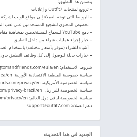
يتضمن هذا التطبيق:
– ترويج لمنتجات Outfit7 و إعلانات
– الروابط التي توجه العملاء إلى مواقع الويب لشركة Outfit7 والتطبيقات الأخرى؛
– تخصيص المحتوى لتشجيع المستخدمين على لعب التط
– دمج YouTube للسماح للمستخدمين بمشاهدة مقاطع الفيديو لشخصيات Outfit7 المتحركة؛
– خيار إجراء عمليات شراء من داخل التطبيق
– أشياء للشراء (تتوفر بأسعار مختلفة) باستخدام العملة
– خيارات بديلة للوصول إلى كل وظائف التطبيق بدون 
شروط الاستخدام: https://talkingtomandfriends.com/eula/en/
سياسة خصوصية المنطقة الاقتصادية الأوربية: https://talkingtomandfriends.com/eea/en/
سياسة الخصوصية الأمريكية: https://talkingtomandfriends.com/privacy/en/
سياسة الخصوصية للبرازيل: https://talkingtomandfriends.com/privacy-brazil/en/
سياسة الخصوصية لباقي دول العالم: https://talkingtomandfriends.com/privacy/en/
دعم العملاء:
support@outfit7.com
الجديد في هذا التحديث