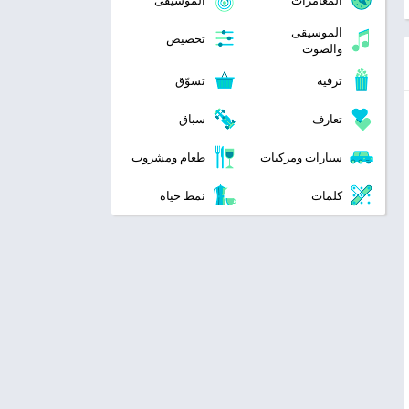
المغامرات
الموسيقى
الموسيقى
تخصيص
والصوت
ترفيه
تسوّق
تعارف
سباق
سيارات ومركبات
طعام ومشروب
كلمات
نمط حياة