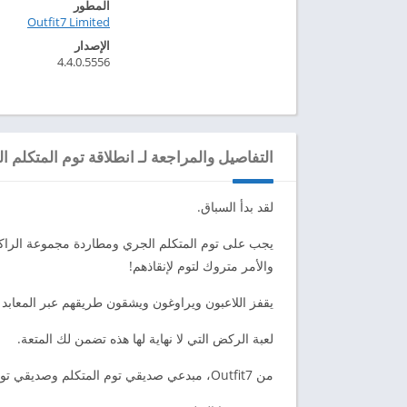
المطور
Outfit7 Limited‏
الإصدار
4.4.0.5556
التفاصيل والمراجعة لـ انطلاقة توم المتكلم ال
لقد بدأ السباق.
يجب على توم المتكلم الجري ومطاردة مجموعة الراكو
والأمر متروك لتوم لإنقاذهم!
يقفز اللاعبون ويراوغون ويشقون طريقهم عبر المعابد ا
لعبة الركض التي لا نهاية لها هذه تضمن لك المتعة.
من Outfit7، مبدعي صديقي توم المتكلم وصديقي توم المتكلم وأصحابه وصديقتي أنجيلا المتكلمة وملاحقة توم المتكلم للذهب.