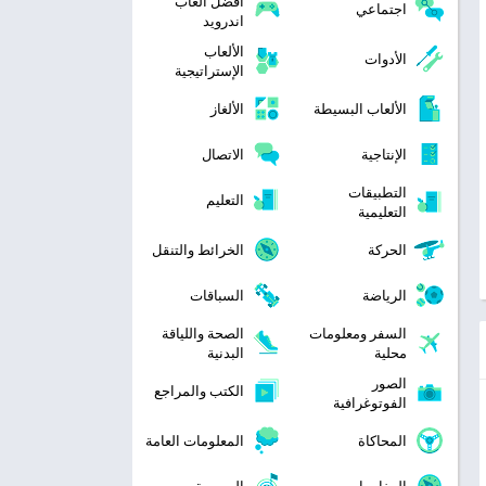
افضل العاب
اجتماعي
اندرويد
الألعاب
الأدوات
الإستراتيجية
الألعاب البسيطة
الألغاز
الإنتاجية
الاتصال
التطبيقات
التعليم
التعليمية
الحركة
الخرائط والتنقل
الرياضة
السباقات
السفر ومعلومات
الصحة واللياقة
محلية
البدنية
الصور
الكتب والمراجع
الفوتوغرافية
المحاكاة
المعلومات العامة