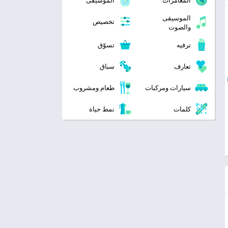
المغامرات
الموسيقى
الموسيقى
تخصيص
والصوت
ترفيه
تسوّق
تعارف
سباق
سيارات ومركبات
طعام ومشروب
كلمات
نمط حياة