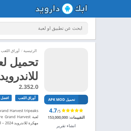
الرئيسية
/
أوراق اللعب
تحميل لع
للاندرويد 024
2.352.0
أوراق اللعب
افضل ا
تحميل APK MOD
4.7
/5
التقييمات:
153,000,000
مهكرة للاندرويد 2024 – ابك دارويد
انشاء تقرير