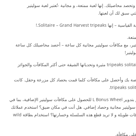
 محاصيلك. إنها لعبة ممتعة، و مجانية -تُعتبر لعبة سوليتير
كل الإثارة التي توفرها ألعاب Tripeaks سوليتير، مع مكافآت سوليتير مجانية كل ساعة – أحصد محاصيلك كل ساعة
يتير!
– ابتدأ بتقليب الأوراق، والحصاد، وانضم إلى بعثات tripeaks solitaire مثيرة وتحدياتها الشيقة حتى أكثر المكافآت والجوائز
لخاصة بك وأحصل على مكافآت كلما قمت بحصاد كل مزرعة وحقل. كانت
هل تحتاج إلى المزيد من مكافآت سوليتير الرائعة؟ قم بتدوير L Bonus Wheel للحصول على مكافآت سوليتير الإضافية، بما في
 سوليتير مجانية وحصاد إضافي. هل أنت في مكان ضيق؟ استخدم عملاتك
المعدنية لبطاقات wild- هل حصلت على سلسلة بطاقات طويلة و لا تريد قطع هذه السلسلة وخسارتها؟ استخدام بطاقة wild
لى مكافأة.