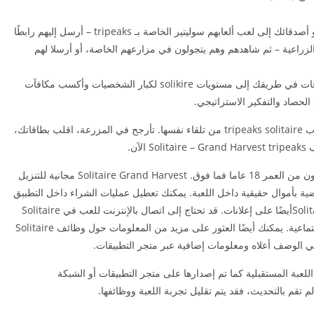
♠احصل على 10 آلاف عملة معدنية مجانية عندما تدعو أصدقائك إلى لعب ألعابهم سوليتير الخاصة بـ tripeaks – أرسل إليهم رابطًا
 دعوة فيسبوك لجعلهم ينضمون إلى متعة tripikes الزراعية – ثم شاهدهم وهم يتجولون في مزارعهم الخاصة، أو أرسلا لهم
* إشترك بالـ VIP: قم بالحصاد، الزراعة ، وقلب البطاقات في طريقك إلى مستويات solikire لكبار الشخصيات وأكسب مكافآت
الحصاد والتفكير الاستراتيجي.
محاصيلك وبطاقاتك في انتظار حصادك، لن تلعب ألعاب tripeaks solitaire من تلقاء نفسها. تأرجح في المزرعة، اقلب بطاقاتك،
آن.
Solitaire Grand Harvestمخصص لأولئك الذين يبلغون من العمر 18 عاما فما فوق. Solitaire Grand Harvest مجانية للتنزيل
ضية بأموال حقيقية داخل اللعبة. يمكنك تعطيل عمليات الشراء داخل التطبيق
في إعدادات جهازك. قد تحتوي Solitaire Grand Harvestأيضًا على إعلانات. قد تحتاج إلى اتصال بالإنترنت للعب في Solitaire
Grand Harvestوالوصول إلى تطبيقات الشبكات الاجتماعية. يمكنك أيضًا العثور على مزيد من المعلومات حول وظائف Solitaire
للعبة المستقبلية كما تم إصدارها على متجر التطبيقات أو الشبكة
لم تقم بالتحديث، فقد يتم تقليل تجربة اللعبة ووظائفها.