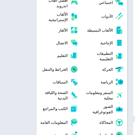
افضل العاب
اجتماعي
اندرويد
الألعاب
الأدوات
الإستراتيجية
الألعاب البسيطة
الألغاز
الإنتاجية
الاتصال
التطبيقات
التعليم
التعليمية
الحركة
الخرائط والتنقل
الرياضة
السباقات
السفر ومعلومات
الصحة واللياقة
محلية
البدنية
الصور
الكتب والمراجع
الفوتوغرافية
المحاكاة
المعلومات العامة