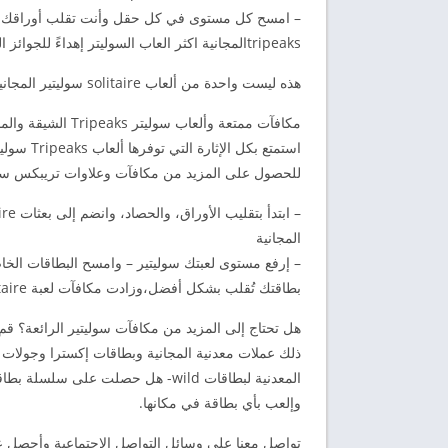
– امسح كل مستوى في كل حقل وأنت تقلب أوراقك وتحصد
tripeaksالمجانية اكثر العاب السوليتر إهداءً للجوائز التي سبق لك أن لعبتها.
هذه ليست واحدة من ألعاب solitaire سوليتير المجانية القياسية – إنها Solitaire – Grand Harvest tripeaks.!
مكافآت ممتعة وألعاب سوليتر Tripeaks الشيقة والممتعة.
استمتع ب
للحصول على المزيد من مكافآت وعلاوات تريبكس سول
المجانية
– إرفع مستوى لعبتك سوليتير – وامسح البطاقات ا
بطاقتك تُقلب بشكل أفضل،وزادت مكافآت لعبة tripeaks solitaire.
ذلك عملات معدنية المجانية وبطاقات إكسترا وجولات
وإلعب بأي بطاقة في مكانها.
تواصل معنا على وسائل التواصل الاجتماعية وأحصل ع