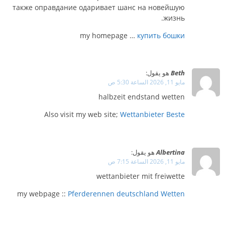
также оправдание одаривает шанс на новейшую
жизнь.
my homepage …
купить бошки
Beth
هو يقول:
مايو 11, 2026 الساعة 5:30 ص
halbzeit endstand wetten
Also visit my web site;
Wettanbieter Beste
Albertina
هو يقول:
مايو 11, 2026 الساعة 7:15 ص
wettanbieter mit freiwette
my webpage ::
Pferderennen deutschland Wetten