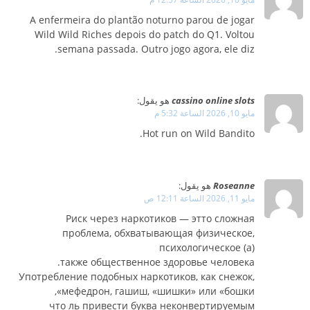
A enfermeira do plantão noturno parou de jogar
Wild Wild Riches depois do patch do Q1. Voltou
semana passada. Outro jogo agora, ele diz.
cassino online slots
هو يقول:
مايو 10, 2026 الساعة 5:32 م
Hot run on Wild Bandito.
Roseanne
هو يقول:
مايو 11, 2026 الساعة 12:11 ص
Риск через наркотиков — этто сложная
проблема, обхватывающая физическое,
психологическое (а)
также общественное здоровье человека.
Употребление подобных наркотиков, как снежок,
мефедрон, гашиш, «шишки» или «бошки»,
что ль привести буква неконвертируемым