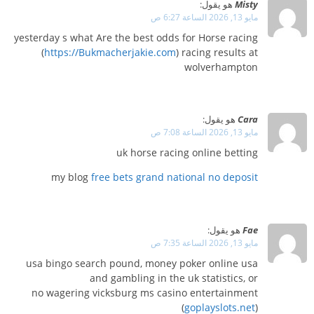
Misty
هو يقول:
مايو 13, 2026 الساعة 6:27 ص
yesterday s what Are the best odds for Horse racing​
(
https://Bukmacherjakie.com
) racing results at
wolverhampton​
Cara
هو يقول:
مايو 13, 2026 الساعة 7:08 ص
uk horse racing online betting​
my blog
free bets grand national no deposit​
Fae
هو يقول:
مايو 13, 2026 الساعة 7:35 ص
usa bingo search pound, money poker online usa
and gambling in the uk statistics, or
no wagering vicksburg ms casino entertainment
(
goplayslots.net
)