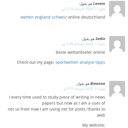
Lavern
هو يقول:
مايو 11, 2026 الساعة 7:24 ص
wetten england schweiz
online deutschland
Sadie
هو يقول:
مايو 11, 2026 الساعة 7:48 ص
beste wettanbieter online
Check out my page;
sportwetten analyse tipps
Breanna
هو يقول:
مايو 11, 2026 الساعة 5:51 م
I every time used to study piece of writing in news
papers but now as I am a user of
net so from now I am using net for posts, thanks to
web.
My website;