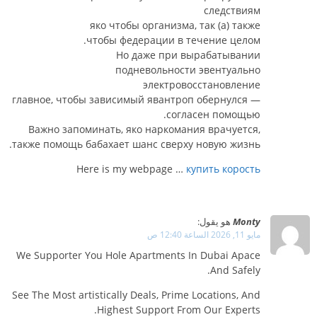
следствиям
яко чтобы организма, так (а) также
чтобы федерации в течение целом.
Но даже при вырабатывании
подневольности эвентуально
электровосстановление
— главное, чтобы зависимый явантроп обернулся
согласен помощью.
Важно запоминать, яко наркомания врачуется,
также помощь бабахает шанс сверху новую жизнь.
Here is my webpage …
купить корость
Monty
هو يقول:
مايو 11, 2026 الساعة 12:40 ص
We Supporter You Hole Apartments In Dubai Apace
And Safely.
See The Most artistically Deals, Prime Locations, And
Highest Support From Our Experts.