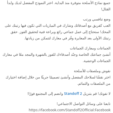
جميع نماذج الأسلحة متوفرة منذ البداية. اختر النموذج المفضل لديك وابدأ
القتال!
وضع تنافسي ورتب
العب كفريق مع أصدقائك وشارك في المباريات التي تكون فيها رتبتك على
المحك! ستحتاج إلى عمل جماعي رائع وبراعة فنية لتحقيق الفوز. حقق
رتبتك الأولى بعد المعايرة وفُز في معارك لتتمكن من زيادتها.
الجماعات ومعارك الجماعات
أنشئ جماعتك الخاصة وجنّد أصدقاءك للفوز بالشهرة والمجد معًا في معارك
الجماعات الوحشية.
نقوش وملصقات للأسلحة
اختر نقشًا لسلاحك المفضل وأنشئ تصميمًا جريئًا من خلال إضافة اختيارك
من الملصقات والتمائم.
لا تفوتك! قم بتنزيل
Standoff 2
وانضم إلى المجتمع فورًا!
تابعنا على وسائل التواصل الاجتماعي!
https://facebook.com/Standoff2Official:Facebook