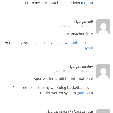
Look into my site – buchmacher köln (
Penni
)
Neil
هو يقول:
مايو 9, 2026 الساعة 9:56 ص
buchmacher liste
Here is my website ::
ausläNdische wettanbieter mit
paypal
Fletcher
هو يقول:
مايو 9, 2026 الساعة 10:01 ص
sportwetten anbieter international
Feel free to surf to my web blog basketball over
under wetten system (
Remona
)
gates of olympus 1000
هو يقول: