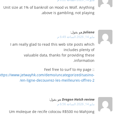
Unit size at 1% of bankroll on Hood vs Wolf. Anything
above is gambling, not playing.
Juliana
هو يقول:
مايو 14, 2026 الساعة 6:49 م
I am really glad to read this web site posts which
includes plenty of
valuable data, thanks for providing these
information.
Feel free to surf to my page ::
https://www.jetwayhk.com/demo/uncategorized/sasino-
en-ligne-decouvrez-les-meilleures-offres-2/
Dragon Hatch review
هو يقول:
مايو 14, 2026 الساعة 6:56 م
Um moleque de recife colocou R$500 no Mahjong