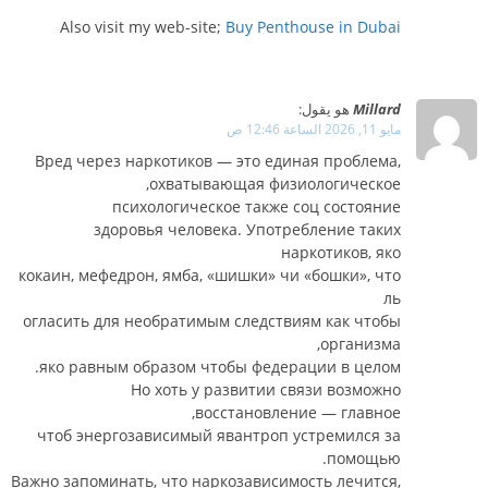
Also visit my web-site;
Buy Penthouse in Dubai
Millard
هو يقول:
مايو 11, 2026 الساعة 12:46 ص
Вред через наркотиков — это единая проблема,
охватывающая физиологическое,
психологическое также соц состояние
здоровья человека. Употребление таких
наркотиков, яко
кокаин, мефедрон, ямба, «шишки» чи «бошки», что
ль
огласить для необратимым следствиям как чтобы
организма,
яко равным образом чтобы федерации в целом.
Но хоть у развитии связи возможно
восстановление — главное,
чтоб энергозависимый явантроп устремился за
помощью.
Важно запоминать, что наркозависимость лечится,