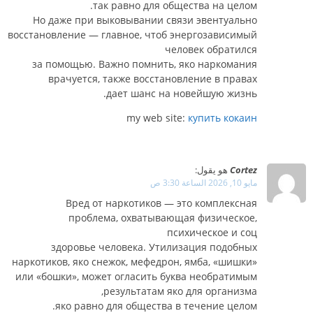
так равно для общества на целом.
Но даже при выковывании связи эвентуально
восстановление — главное, чтоб энергозависимый
человек обратился
за помощью. Важно помнить, яко наркомания
врачуется, также восстановление в правах
дает шанс на новейшую жизнь.
my web site:
купить кокаин
Cortez
هو يقول:
مايو 10, 2026 الساعة 3:30 ص
Вред от наркотиков — это комплексная
проблема, охватывающая физическое,
психическое и соц
здоровье человека. Утилизация подобных
наркотиков, яко снежок, мефедрон, ямба, «шишки»
или «бошки», может огласить буква необратимым
результатам яко для организма,
яко равно для общества в течение целом.