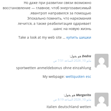
Но даже при развитии связи возможно
восстановление — главное, чтоб энергозависимый
явантроп направился за помощью.
Эпохально помнить, что наркомания
лечится, а также реабилитация одаривает
шанс на новую жизнь.
Take a look at my web site …
купить шишки
Dedra
هو يقول:
مايو 10, 2026 الساعة 7:51 ص
sportwetten anmeldebonus ohne einzahlung
My webpage:
wettquoten esc
Margarito
هو يقول:
مايو 10, 2026 الساعة 8:19 ص
italien deutschland wetten