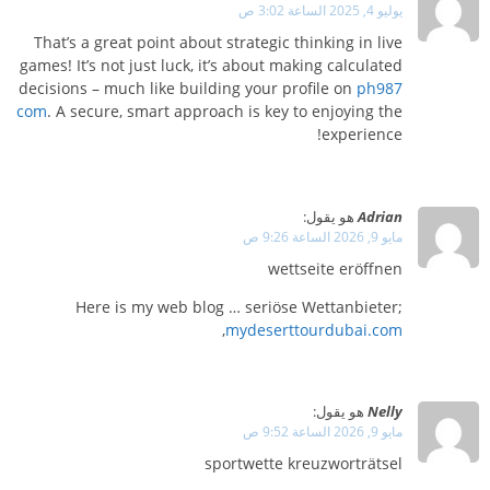
يوليو 4, 2025 الساعة 3:02 ص
That’s a great point about strategic thinking in live
games! It’s not just luck, it’s about making calculated
decisions – much like building your profile on
ph987
com
. A secure, smart approach is key to enjoying the
experience!
Adrian
هو يقول:
مايو 9, 2026 الساعة 9:26 ص
wettseite eröffnen
Here is my web blog … seriöse Wettanbieter;
,
mydeserttourdubai.com
Nelly
هو يقول:
مايو 9, 2026 الساعة 9:52 ص
sportwette kreuzworträtsel