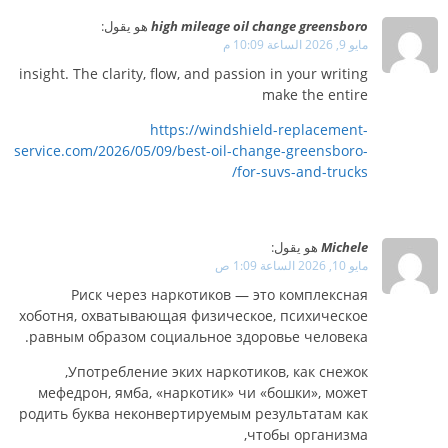
high mileage oil change greensboro
هو يقول:
مايو 9, 2026 الساعة 10:09 م
insight. The clarity, flow, and passion in your writing
make the entire
https://windshield-replacement-
service.com/2026/05/09/best-oil-change-greensboro-
for-suvs-and-trucks/
Michele
هو يقول:
مايو 10, 2026 الساعة 1:09 ص
Риск через наркотиков — это комплексная
хоботня, охватывающая физическое, психическое
равным образом социальное здоровье человека.
Употребление эких наркотиков, как снежок,
мефедрон, ямба, «наркотик» чи «бошки», может
родить буква неконвертируемым результатам как
чтобы организма,