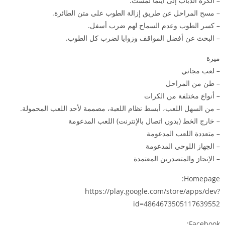
– الكرة الذباب إلى أينما لمست.
– مسح المراحل عن طريق إزالة الطوب على متن الطائرة.
– كسر الطوب وعدم السماح لهم ضرب أسفل.
– البحث عن أفضل المواقف وزوايا لضرب كل الطوب.
ميزة
– لعب مجاني
– طن من المراحل
– أنواع مختلفة من الكرات
– من السهل اللعب، أبسط نظام اللعبة، مصممة لأحد اللعب المحمولة.
– خارج الخط (بدون اتصال بالإنترنت) اللعب المدعومة
– متعددة اللعب المدعومة
– الجهاز اللوحي المدعومة
– الإنجاز والمتصدرين المعتمدة
Homepage:
https://play.google.com/store/apps/dev?
id=4864673505117639552
Facebook: