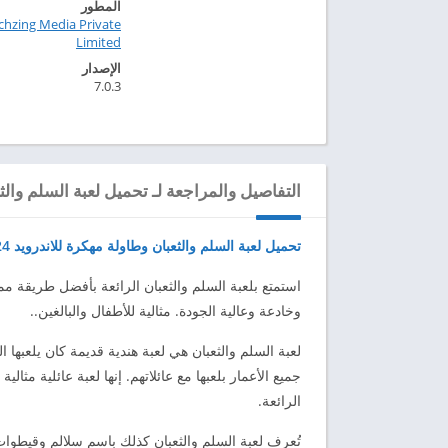
المطور
chzing Media Private
Limited‏
الإصدار
7.0.3
التفاصيل والمراجعة لـ تحميل لعبة السلم والثعبا
تحميل لعبة السلم والثعبان وطاولة مهكرة للاندرويد 2024
استمتع بلعبة السلم والثعبان الرائعة بأفضل طريقة ممكن
وخادعة وعالية الجودة. مثالية للأطفال والبالغين..
لعبة السلم والثعبان هي لعبة هندية قديمة كان يلعبه
جميع الأعمار بلعبها مع عائلاتهم. إنها لعبة عائلية مث
الرائعة.
تُعرف لعبة السلم والثعبان كذلك باسم سلالم وقيطوات