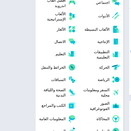
افضل العاب
اجتماعي
اندرويد
الألعاب
الأدوات
الإستراتيجية
الألعاب البسيطة
الألغاز
الإنتاجية
الاتصال
التطبيقات
التعليم
التعليمية
الحركة
الخرائط والتنقل
الرياضة
السباقات
السفر ومعلومات
الصحة واللياقة
محلية
البدنية
الصور
الكتب والمراجع
الفوتوغرافية
المحاكاة
المعلومات العامة