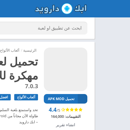
الرئيسية
/
ألعاب الألواح
تحميل لع
مهكرة للاند
7.0.3
ألعاب الألواح
افضل ا
تحميل APK MOD
4.4
تحد واستمتع بلعبة السلم و
/5
التقييمات:
164,000
– ابك دارويد
انشاء تقرير