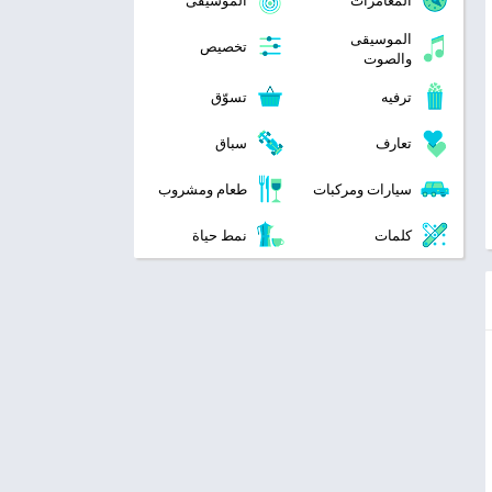
المغامرات
الموسيقى
الموسيقى
تخصيص
والصوت
ترفيه
تسوّق
تعارف
سباق
سيارات ومركبات
طعام ومشروب
كلمات
نمط حياة