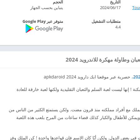
التاريخ
الحجم
Tou
2024/06/17
يتباين بحسب الجهاز
متطلبات التشغيل
متوفر عبر Google Play
4.4
ن وطاولة مهكرة للاندرويد 2024
،
حصرية عبر موقعنا ابك دارويد 2024 apkdaroid
ة ! إنها ليست لعبة السلم والثعبان التقليدية ولكنها لعبة خارقة للعادة
ا الملك مع أفراد مملكته منذ قرون مضت. ولكن يستمتع الكثير من الناس من
الية ويمكن للأطفال والكبار كذلك قضاء ساعات من المرح بلعب هذه اللعبة
 في بعض الدول. ولكن أيًا كان الإسم فإن قواعدها واحدة ! كن الملك وفز