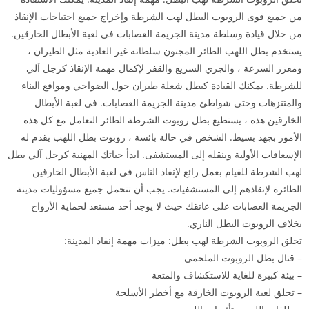
من جميع قوى الروبوت البطل لهب الشرطة وإخراج جميع احتياجات الإنقاذ
من خلال قيادة وسلطة مدينة الجريمة العصابات في لعبة الأبطال الخارقين.
يستخدم بطل اللهب الطائر المجنون سلطاته غير العادية مثل الطيران ،
ومعزز السرعة ، والجري السريع والقفز لإكمال مهمة الإنقاذ كرجل آلي
للشرطة. يمكنك القيادة كبطل شعلة طيران حول الضواحي ومواقع البناء
والمتنزهات وحتى شواطئ مدينة الجريمة العصابات. في لعبة الأبطال
الخارقين هذه ، يستطيع بطل روبوت الشرطة الطائر التعامل مع كل هذه
الأمور بجهد بسيط. الشخص في حالة بائسة ، روبوت بطل اللهب يقدم له
الإسعافات الأولية وينقله إلى المستشفى. ابدأ حياتك المهنية كرجل آلي بطل
لهب الشرطة للقيام بعمل رائع لإنقاذ الناس في لعبة الأبطال الخارقين
الطائرة لإنقاذهم إلى المستشفيات. يجب أن تتحمل جميع مسؤوليات مدينة
الجريمة العصابات على عاتقك حيث لا يوجد أحد مستعد لحماية الأرواح
بخلاف الروبوت البطل الناري.
تحلق الروبوت الشرطة لهب بطل: ميزات مهمة إنقاذ المدينة:
– قتال بطل الروبوت الملحمي
– بيئة كبيرة للغاية للاستكشاف والمتعة
– تحلق لعبة الروبوت الخارقة مع أخطر الأسلحة