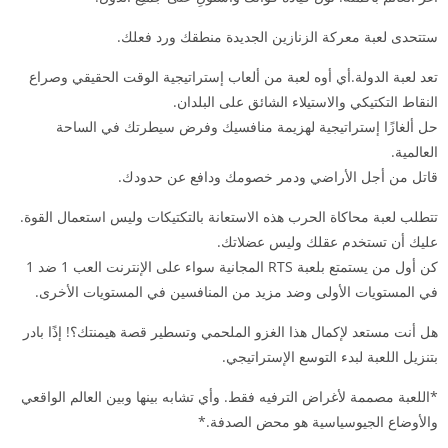
ستتحدى لعبة معركة الزنازين الجديدة منطقك ورد فعلك.
تعد لعبة الدولة.أي أوه لعبة من ألعاب إستراتيجية الوقت الحقيقي وصراع
النقاط التكتيكي والاستيلاء الشائق على البلدان.
حل ألغازًا إستراتيجية لهزيمة منافسيك وفرض سيطرتك في الساحة
العالمية.
قاتل من أجل الأراضي ودمر خصومك ودافع عن حدودك.
تتطلب لعبة محاكاة الحرب هذه الاستعانة بالتكتيكات وليس استعمال القوة.
عليك أن تستخدم عقلك وليس عضلاتك.
كن أول من يستمتع بلعبة RTS المجانية سواء على الإنترنت العب 1 ضد 1
في المستويات الأولى وضد مزيد من المنافسين في المستويات الأخرى.
هل أنت مستعد لإكمال هذا الغزو الملحمي وتسطير قصة هيمنتك؟! إذًا بادر
بتنزيل اللعبة لبدء التوسع الإستراتيجي.
*اللعبة مصممة لأغراض الترفيه فقط. وأي تشابه بينها وبين العالم الواقعي
والأوضاع الجيوسياسية هو محض الصدفة.*