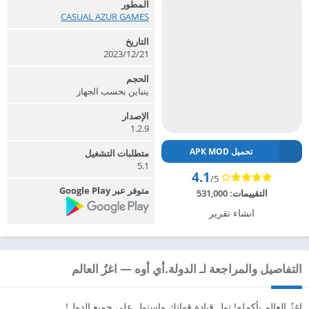
المطور
CASUAL AZUR GAMES‏
التاريخ
2023/12/21
الحجم
يتباين بحسب الجهاز
الإصدار
1.2.9
تحميل APK MOD
متطلبات التشغيل
5.1
4.1
/5
متوفر عبر Google Play
التقييمات:
531,000
انشاء تقرير
التفاصيل والمراجعة لـ الدولة.أي أوه — اغزُ العالم
اغزُ العالم بأكمله! تول قيادة قواتك واستولِ على جميع الدول!