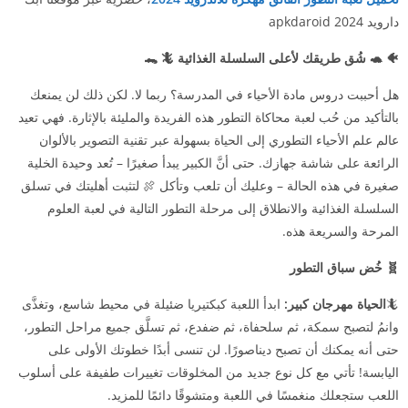
دارويد 2024 apkdaroid
🐠 🐢 شُق طريقك لأعلى السلسلة الغذائية 🦎 🐊
هل أحببت دروس مادة الأحياء في المدرسة؟ ربما لا. لكن ذلك لن يمنعك
بالتأكيد من حُب لعبة محاكاة التطور هذه الفريدة والمليئة بالإثارة. فهي تعيد
عالم علم الأحياء التطوري إلى الحياة بسهولة عبر تقنية التصوير بالألوان
الرائعة على شاشة جهازك. حتى أنَّ الكبير يبدأ صغيرًا – تُعد وحيدة الخلية
صغيرة في هذه الحالة – وعليك أن تلعب وتأكل 🍖 لتثبت أهليتك في تسلق
السلسلة الغذائية والانطلاق إلى مرحلة التطور التالية في لعبة العلوم
المرحة والسريعة هذه.
🧬 خُض سباق التطور
🦎
الحياة مهرجان كبير:
ابدأ اللعبة كبكتيريا ضئيلة في محيط شاسع، وتغذَّى
وانمُ لتصبح سمكة، ثم سلحفاة، ثم ضفدع، ثم تسلَّق جميع مراحل التطور،
حتى أنه يمكنك أن تصبح ديناصورًا. لن تنسى أبدًا خطوتك الأولى على
اليابسة! تأتي مع كل نوع جديد من المخلوقات تغييرات طفيفة على أسلوب
اللعب ستجعلك منغمسًا في اللعبة ومتشوقًا دائمًا للمزيد.