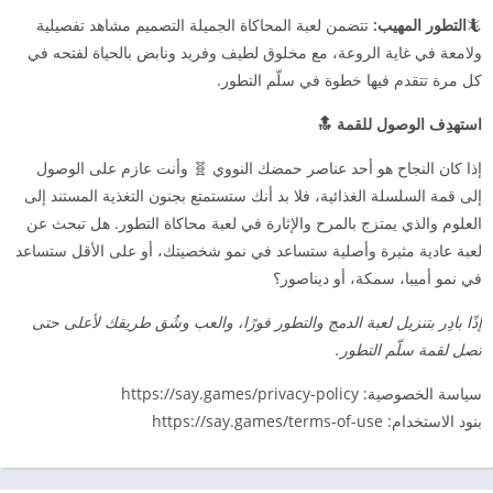
🦎
التطور المهيب:
تتضمن لعبة المحاكاة الجميلة التصميم مشاهد تفصيلية
ولامعة في غاية الروعة، مع مخلوق لطيف وفريد ونابض بالحياة لفتحه في
كل مرة تتقدم فيها خطوة في سلّم التطور.
استهدِف الوصول للقمة 🔝
إذا كان النجاح هو أحد عناصر حمضك النووي 🧬 وأنت عازم على الوصول
إلى قمة السلسلة الغذائية، فلا بد أنك ستستمتع بجنون التغذية المستند إلى
العلوم والذي يمتزج بالمرح والإثارة في لعبة محاكاة التطور. هل تبحث عن
لعبة عادية مثيرة وأصلية ستساعد في نمو شخصيتك، أو على الأقل ستساعد
في نمو أميبا، سمكة، أو ديناصور؟
إذًا بادِر بتنزيل لعبة الدمج والتطور فورًا، والعب وشُق طريقك لأعلى حتى
تصل لقمة سلّم التطور.
سياسة الخصوصية: https://say.games/privacy-policy
بنود الاستخدام: https://say.games/terms-of-use