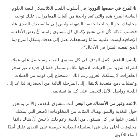
🦎
المرح في حمضها النووي:
في أسلوب اللعب الكلاسيكي للعبة العلوم
الفائقة المرح هذه والتي تُعد واحدة من ألعاب المغامرات، عليك توجيه
مخلوقك نحو الوجبات الخفيفة الشهية، وليس إلى ما يُسعدك التغذي عليه
فحسب 🍗🍖. كُل حتى تشبع لإكمال كل مستوى وانتبه أنَّ بعض الأطعمة
الإضافية ليست علمية تمامًا وستجعلك تصل إلى هدفك بشكل أسرع (ما
الذي تفعله البيتزا في الأدغال؟).
🦎
ثمن التقدم:
أكمِل الهدف في كل مستوى للعبة، وستحصل على عملات
لشراء المزيد من العينات. ادمجها معًا، وستبتكر فصائل جديدة عبر سحر
الطفرات. لا يتملكك الغرور رغم ذلك – ستحتاج إلى كومة من العملات
وعمليات دمج متعددة للانتقال إلى المرحلة التالية من الحضارة، لذا عُد إلى
اللعبة وواصِل الأكل لتحصل على كل ما تستحقه.
🦎
عدد وفير من الأسماك في البحر:
أنت متشوق للتقدم، والأمر يتمحور
حول التغذية والنمو، وهناك المئات من المخلوقات الأصغر التي يمكنك
التغذي عليها في كل مستوى من اللعبة. رغم ذلك لا تنسَ أنَّ هناك دائمًا
مخلوقات أعلى منك في السلسلة الغذائية حريصة على التغذي عليك أيضًا.
البقاء للأقوى!