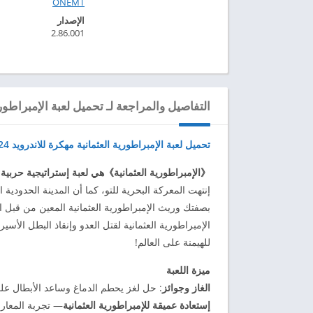
ONEMT‏
الإصدار
2.86.001
التفاصيل والمراجعة لـ تحميل لعبة الإمبراطورية ا
تحميل لعبة الإمبراطورية العثمانية مهكرة للاندرويد 2024
《الإمبراطورية العثمانية》هي لعبة إستراتيجية حربية من
إنتهت المعركة البحرية للتو، كما أن المدينة الحدودية 
بصفتك وريث الإمبراطورية العثمانية المعين من قبل ا
الإمبراطورية العثمانية لقتل العدو وإنقاذ البطل الأس
للهيمنة على العالم!
ميزة اللعبة
الغاز وجوائز
: حل لغز يحطم الدماغ وساعد الأبطال عل
إستعادة عميقة للإمبراطورية العثمانية
— تجربة المعارك 