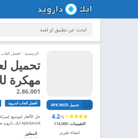
الرئيسية
/
افضل العاب ا
تحميل لعب
مهكرة للاند
2.86.001
افضل العاب اندرويد
تحميل APK MOD
4.2
/5
Apkdaroid ابك دارويد تحميل لعبة الإمبراطورية العثمانية مهكرة للاندرويد 2024 – ابك دارويد
التقييمات:
114,000
انشاء تقرير
المطور