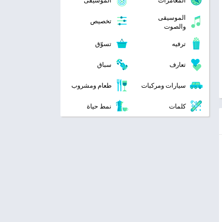
المغامرات
الموسيقى
الموسيقى
تخصيص
والصوت
ترفيه
تسوّق
تعارف
سباق
سيارات ومركبات
طعام ومشروب
كلمات
نمط حياة