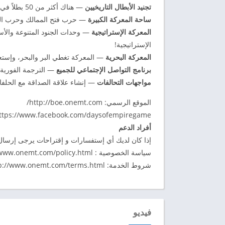
تجنيد الأبطال التاريخيين
— هناك أكثر من 50 بطلاً في الإمبراطورية العثمانية يمكنك تجنيدهم لخدمتك
ساحة المعركة الكبيرة
— حرب فتح الممالك وحرب القصر و
المعركة الإستراتيجية
— وحدات الجنود المتنوعة وال
الإستراتيجية!
المعركة البحرية
— المعركة تغطي البر والبحر، وإستعاد
برنامج التواصل الإجتماعي للجميع
— الترجمة الفورية 
مواجهات التحالفات
— إنشاء علاقة الصداقة مع الحلفا
الموقع الرسمي: http://boe.onemt.com/
https://www.facebook.com/daysofempiregame
أفراد الدعم
إذا كان لديك أي إستفسارات و إقتراحات يرجى إرسال ا
سياسة الخصوصية : http://www.onemt.com/policy.html
شروط الخدمة: http://www.onemt.com/terms.html
فيديو