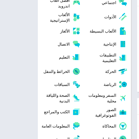
افضل العاب
اجتماعي
اندرويد
الألعاب
الأدوات
الإستراتيجية
الألعاب البسيطة
الألغاز
الإنتاجية
الاتصال
التطبيقات
التعليم
التعليمية
الحركة
الخرائط والتنقل
الرياضة
السباقات
السفر ومعلومات
الصحة واللياقة
محلية
البدنية
الصور
الكتب والمراجع
الفوتوغرافية
المحاكاة
المعلومات العامة