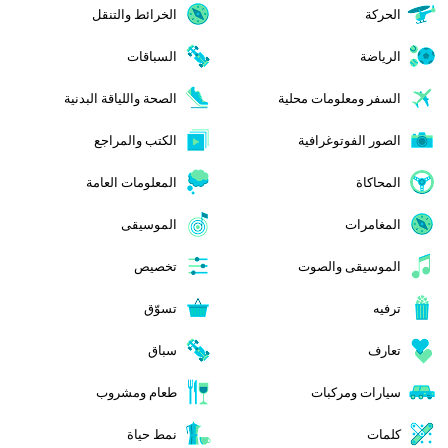
الحركة
الخرائط والتنقل
الرياضة
السباقات
السفر ومعلومات محلية
الصحة واللياقة البدنية
الصور الفوتوغرافية
الكتب والمراجع
المحاكاة
المعلومات العامة
المغامرات
الموسيقى
الموسيقى والصوت
تخصيص
ترفيه
تسوّق
تعارف
سباق
سيارات ومركبات
طعام ومشروب
كلمات
نمط حياة