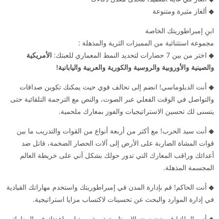
◆ ألغاز مثيرة ومتنوعة
ابنِ إمبراطوريتك الخاصة
مجموعة استثنائية من المميزات الثرية والمذهلة :
◆ اختر من بين 7 حضارات لتحديد النمط المعماري للعبتك:
الأمريكية
والصينية والأوروبية والروسية والكورية والعربية واليابانية!
◆ أنت الدبلوماسي! انضم إلى تحالف قوي حيث يمكنك تكوين صداقات
والتواصل في الوقت الفعلي عبر الصوت، والنص مع الترجمة التلقائية حتى
يتسنى لك تحسين الاستراتيجيات والفوز بمعارك ملحمية.
◆ أنت سيد الحرب! مع أكثر من أربعة أنواع من القوات والتدريب ما بين
قوات المشاة الضاربة على الأرض إلى آلات الحصار الضخمة، قاتل ضد
أعدائك وراقب المعارك التي تدور حولك بشكل آني على خريطة العالم
المجسمة المذهلة.
◆ أنت الحاكم! قم بإدارة المدن في إمبراطوريتك واستخدم مهاراتك القيادية
في إدارة الموارد والبحث عن تحسينات لاكتساب مزايا استراتيجية.
◆ أنت الملك! قم بتجنيد جنرالات تاريخية مشهورة لمساعدتك في المعارك