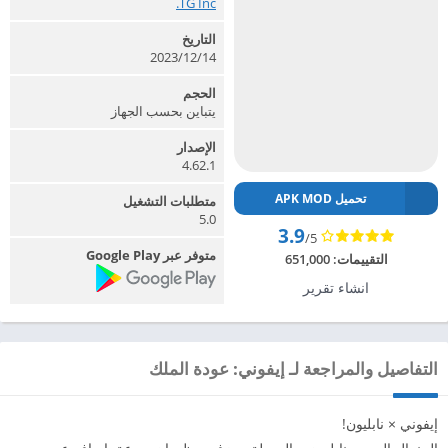
TG Inc.‏
التاريخ
14‏/12‏/2023
الحجم
يتباين بحسب الجهاز
الإصدار
4.62.1
تحميل APK MOD
متطلبات التشغيل
5.0
3.9
/5
متوفر عبر Google Play
التقييمات:
651,000
انشاء تقرير
التفاصيل والمراجعة لـ إيفوني: عودة الملك
إيفوني × نابليون!