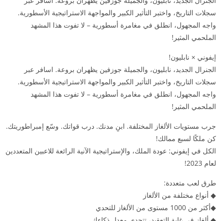
الجنرال الجديد، نابليون، والجميلة جوزفين يظهران بروعة. اسافر عبر
سجلات التاريخ، واختبر التأثير الكبير والمواجهة الاستراتيجية الأسطورية.
واجه المجهول، انطلق في مغامرة أسطورية – لا تفوت هذا المشهد
الملحمي المثير!
إيفوني × نابليون!
الجنرال الجديد، نابليون، والجميلة جوزفين يظهران بروعة. اسافر عبر
سجلات التاريخ، واختبر التأثير الكبير والمواجهة الاستراتيجية الأسطورية.
واجه المجهول، انطلق في مغامرة أسطورية – لا تفوت هذا المشهد
الملحمي المثير!
جرب مستويات الألغاز المختلفة. ابنِ مدنك. درب قواتك. وسّع إمبراطوريتك.
كن ملكًا لسبع ممالك!
الكل في إيفوني: عودة الملك، والإستراتيجية الآنية الرائعة للاعبين المتعددين
لعام 2023!
طرق لعب متعددة:
◆ أنواع مختلفة من الألغاز
◆أكثر من 1000 مستوى من الألغاز للتحدي
◆ ألغاز في غاية التعقيد، تتحدى معدل ذكاءك