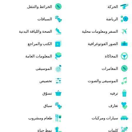
الحركة
الخرائط والتنقل
الرياضة
السباقات
السفر ومعلومات محلية
الصحة واللياقة البدنية
الصور الفوتوغرافية
الكتب والمراجع
المحاكاة
المعلومات العامة
المغامرات
الموسيقى
الموسيقى والصوت
تخصيص
ترفيه
تسوّق
تعارف
سباق
سيارات ومركبات
طعام ومشروب
كلمات
نمط حياة