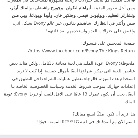
ومن أجل تطوير المدينة.
أبراهام لنكولن، وجورج واشنطن، والملك آرثر،
وتشارلز العظيم، ويوليوس قيصر، وجنكيز خان، وأودا نوبوناغا، ويي صن
سين
وأكثر في انتظارك. شاهدهم يقاتلون عبر عالم Evony بشكل آني،
واقبض على جنرالات العدو واستخدمهم ضد قادتهم!
صفحة المعجبين على فيسبوك:
https://www.facebook.com/Evony.The.Kings.Return/
ملحوظة: Evony: عودة الملك هي لعبة مجانية بالكامل، ولكن هناك بعض
عناصر اللعبة التي يمكن شراؤها أيضًا بأموال حقيقية. إذا كنت لا تريد
استخدام هذه الميزة، فالرجاء تعطيل عمليات الشراء داخل التطبيق في
إعدادات جهازك. بموجب شروط الخدمة وسياسة الخصوصية الخاصة بنا
أيضًا، يجب أن يكون عمرك 13 عامًا على الأقل للعب أو تنزيل Evony: عودة
الملك.
هل تريد أن تكون ملكًا لسبع ممالك؟
انضم الآن مع أصدقائك في لعبة RTS/SLG الممتعة فورًا!”