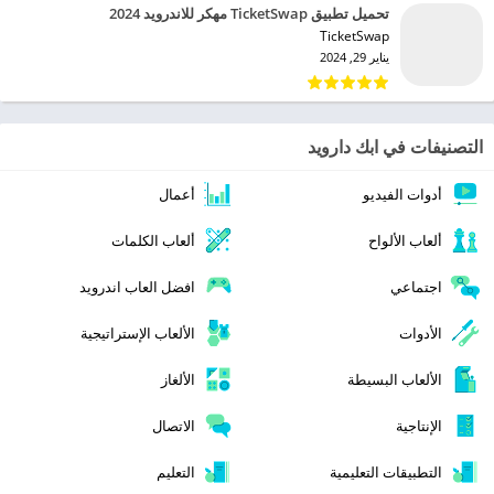
تحميل تطبيق TicketSwap مهكر للاندرويد 2024
TicketSwap‏
يناير 29, 2024
التصنيفات في ابك دارويد
أدوات الفيديو
أعمال
ألعاب الألواح
ألعاب الكلمات
اجتماعي
افضل العاب اندرويد
الأدوات
الألعاب الإستراتيجية
الألعاب البسيطة
الألغاز
الإنتاجية
الاتصال
التطبيقات التعليمية
التعليم