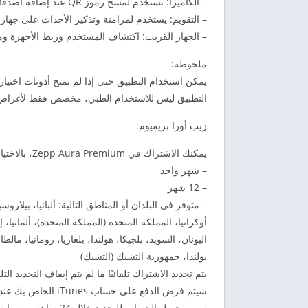
– الكاميرا: تستخدم لمسح رموز QR عند إضافة أصدقاء وربط الجهاز.
– التقويم: يستخدم لمزامنة وتذكير الأحداث على جهاز
– الجهاز القريب: اكتشاف المستخدم وربط الأجهزة ومزا
ملحوظة:
يمكن استخدام التطبيق حتى إذا لم تمنح أذونات اختياري
التطبيق ليس للاستخدام الطبي، مخصص فقط لأغراض الل
زيب أورا بريميوم:
يمكنك الاشتراك في Zepp Aura Premium، بالاختيار من بين الخطط التالية:
– شهر واحد
– 12 شهر
– متوفر في البلدان أو المناطق التالية: ألبانيا، بيلار
أوكرانيا، المملكة المتحدة (المملكة المتحدة)، ألمانيا، إس
اليونان، السويد، بلجيكا، هولندا، بلغاريا، رومانيا، مالط
بولندا، جمهورية التشيك (التشيك)
يتم تجديد الاشتراك تلقائيًا ما لم يتم إيقاف التجديد التلقائي قبل 24 ساعة على الأقل من نهاية
سيتم فرض الدفع على حساب iTunes الخاص بك عند تأكيد الشراء.
سيتم تحميل الحساب للتجديد خلال 24 ساعة من نهاية الفترة الحالية، وسيتم توفير تكلفة التجديد.