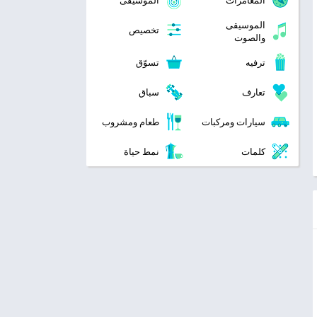
المغامرات
الموسيقى
الموسيقى
تخصيص
والصوت
ترفيه
تسوّق
تعارف
سباق
سيارات ومركبات
طعام ومشروب
كلمات
نمط حياة