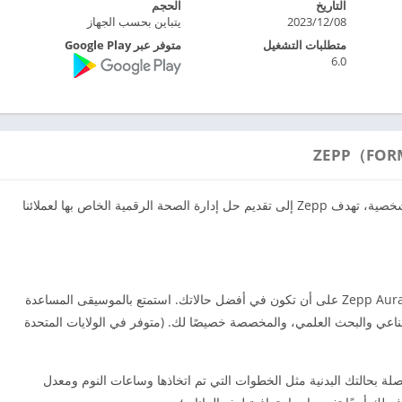
التاريخ
الحجم
08‏/12‏/2023
يتباين بحسب الجهاز
متطلبات التشغيل
متوفر عبر Google Play
6.0
من خلال بناء منصة إدارة احترافية لبياناتك الصحية الشخصية، تهدف Zepp إلى تقديم حل إدارة الصحة الرقمية الخاص بها لعملائنا
[النوم من أجل صحة أفضل في كل مكان]: تساعدك Zepp Aura على أن تكون في أفضل حالاتك. استمتع بالموسيقى المساعدة
صطناعي والبحث العلمي، والمخصصة خصيصًا لك. (متوفر في الولايات المتحدة
]: يسجل Zepp البيانات ذات الصلة بحالتك البدنية مثل الخطوات التي تم اتخاذها وساعات النوم ومعدل