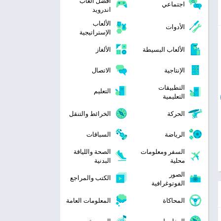
افضل العاب
اجتماعي
اندرويد
الألعاب
الأدوات
الإستراتيجية
الألعاب البسيطة
الألغاز
الإنتاجية
الاتصال
التطبيقات
التعليم
التعليمية
الحركة
الخرائط والتنقل
الرياضة
السباقات
السفر ومعلومات
الصحة واللياقة
محلية
البدنية
الصور
الكتب والمراجع
الفوتوغرافية
المحاكاة
المعلومات العامة