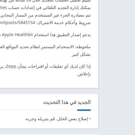
يمكنك إدارة التجديد التلقائي في إعدادات حساب iTunes الخاص بك.
تتم مصادرة الجزء غير المستخدم من المسار المجاني ب
شروط وأحكام خدمة الاشتراك: https://upload-cdn.zepp.com/tposts/5845154
يدعم إصدار التطبيق هذا استخدام Apple Healthkit داخل التطبيق
بشكل كبير
إذا كا
بإخلاص.
الجديد في هذا التحديث
• إصلاح بعض الخلل. قم بتنزيله وجربه