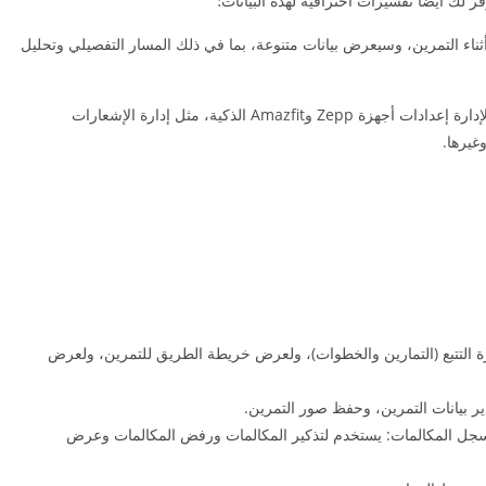
 لك أيضًا تفسيرات احترافية لهذه البيانات؛
]: يستطيع Zepp أيضًا التسجيل أثناء التمرين، وسيعرض بيانات متنوعة، بما في ذلك المسار التفصيلي وتحليل
[مساعد إدارة الأجهزة الذكية]: يمكن استخدام Zepp لإدارة إعدادات أجهزة Zepp وAmazfit الذكية، مثل إدارة الإشعارات
غيرها.
ة التتبع (التمارين والخطوات)، ولعرض خريطة الطريق للتمرين، ولعرض
ير بيانات التمرين، وحفظ صور التمرين.
وسجل المكالمات: يستخدم لتذكير المكالمات ورفض المكالمات وعرض