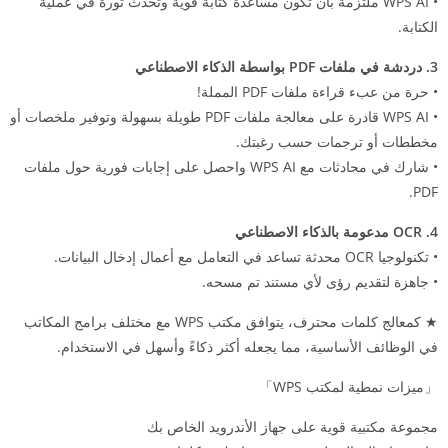
• WPS AI ملتزمة بأن تكون مساعدة كتابة قوية وتحدث ثورة في عملية
الكتابة.
3. دردشة في ملفات PDF بواسطة الذكاء الاصطناعي
• حرة من عبء قراءة ملفات PDF المملة!
• WPS AI قادرة على معالجة ملفات PDF طويلة بسهولة وتوفير ملخصات أو
مخططات أو ترجمات حسب رغبتك.
• شارك في محادثات مع WPS AI واحصل على إجابات فورية حول ملفات
PDF.
4. OCR مدعومة بالذكاء الاصطناعي
• تكنولوجيا OCR محدثة تساعد في التعامل مع أعمال إدخال البيانات.
• جاهزة لتقديم رؤى لأي مستند تم مسحه.
★ كمعالج كلمات محترف، يتوافق مكتب WPS مع مختلف برامج المكاتب
في الوظائف الأساسية، مما يجعله أكثر ذكاءً وأسهل في الاستخدام.
「ميزات نمطية لمكتب WPS」
مجموعة مكتبية قوية على جهاز الأندرويد الخاص بك