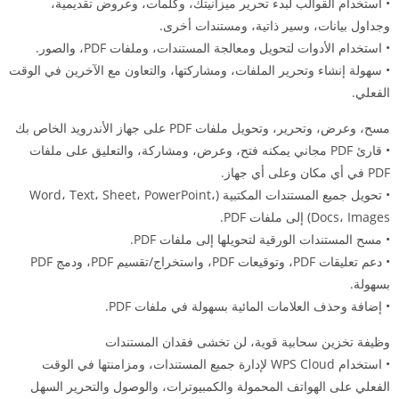
• استخدام القوالب لبدء تحرير ميزانيتك، وكلمات، وعروض تقديمية،
وجداول بيانات، وسير ذاتية، ومستندات أخرى.
• استخدام الأدوات لتحويل ومعالجة المستندات، وملفات PDF، والصور.
• سهولة إنشاء وتحرير الملفات، ومشاركتها، والتعاون مع الآخرين في الوقت
الفعلي.
مسح، وعرض، وتحرير، وتحويل ملفات PDF على جهاز الأندرويد الخاص بك
• قارئ PDF مجاني يمكنه فتح، وعرض، ومشاركة، والتعليق على ملفات
PDF في أي مكان وعلى أي جهاز.
• تحويل جميع المستندات المكتبية (Word، Text، Sheet، PowerPoint،
Docs، Images) إلى ملفات PDF.
• مسح المستندات الورقية لتحويلها إلى ملفات PDF.
• دعم تعليقات PDF، وتوقيعات PDF، واستخراج/تقسيم PDF، ودمج PDF
بسهولة.
• إضافة وحذف العلامات المائية بسهولة في ملفات PDF.
وظيفة تخزين سحابية قوية، لن تخشى فقدان المستندات
• استخدام WPS Cloud لإدارة جميع المستندات، ومزامنتها في الوقت
الفعلي على الهواتف المحمولة والكمبيوترات، والوصول والتحرير السهل