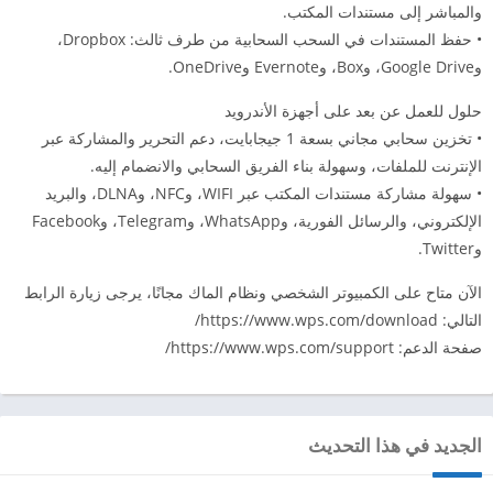
والمباشر إلى مستندات المكتب.
• حفظ المستندات في السحب السحابية من طرف ثالث: Dropbox،
وGoogle Drive، وBox، وEvernote وOneDrive.
حلول للعمل عن بعد على أجهزة الأندرويد
• تخزين سحابي مجاني بسعة 1 جيجابايت، دعم التحرير والمشاركة عبر
الإنترنت للملفات، وسهولة بناء الفريق السحابي والانضمام إليه.
• سهولة مشاركة مستندات المكتب عبر WIFI، وNFC، وDLNA، والبريد
الإلكتروني، والرسائل الفورية، وWhatsApp، وTelegram، وFacebook
وTwitter.
الآن متاح على الكمبيوتر الشخصي ونظام الماك مجانًا، يرجى زيارة الرابط
التالي: https://www.wps.com/download/
صفحة الدعم: https://www.wps.com/support/
الجديد في هذا التحديث