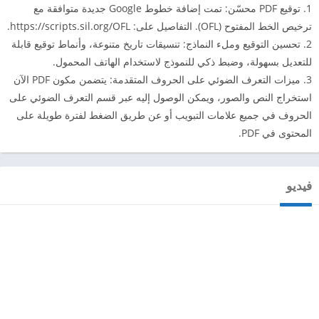
1. توقيع PDF محسّن: تمت إضافة خطوط Google جديدة متوافقة مع
ترخيص الخط المفتوح (OFL). التفاصيل على: https://scripts.sil.org/OFL.
2. تحسين التوقيع وملء النماذج: تنسيقات تاريخ متنوعة، وأنماط توقيع قابلة
للتعديل بسهولة، وضبط ذكي للنموذج لاستخدام الهاتف المحمول.
3. ميزات التعرف الضوئي على الحروف المتقدمة: يتضمن مكون PDF الآن
استخراج النص والصور، ويمكن الوصول إليه عبر قسم التعرف الضوئي على
الحروف في جميع علامات التبويب أو عن طريق الضغط لفترة طويلة على
المحتوى في PDF.
فيديو