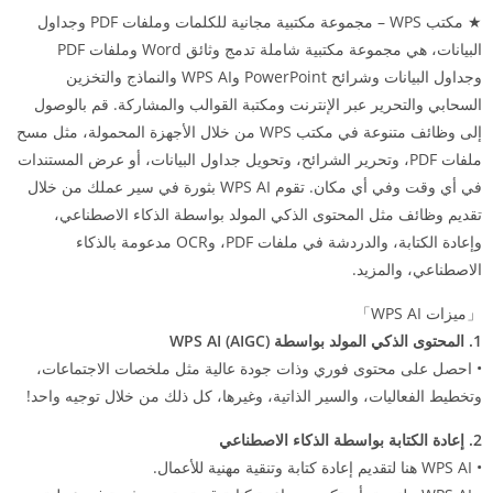
★ مكتب WPS – مجموعة مكتبية مجانية للكلمات وملفات PDF وجداول
البيانات، هي مجموعة مكتبية شاملة تدمج وثائق Word وملفات PDF
وجداول البيانات وشرائح PowerPoint وWPS AI والنماذج والتخزين
السحابي والتحرير عبر الإنترنت ومكتبة القوالب والمشاركة. قم بالوصول
إلى وظائف متنوعة في مكتب WPS من خلال الأجهزة المحمولة، مثل مسح
ملفات PDF، وتحرير الشرائح، وتحويل جداول البيانات، أو عرض المستندات
في أي وقت وفي أي مكان. تقوم WPS AI بثورة في سير عملك من خلال
تقديم وظائف مثل المحتوى الذكي المولد بواسطة الذكاء الاصطناعي،
وإعادة الكتابة، والدردشة في ملفات PDF، وOCR مدعومة بالذكاء
الاصطناعي، والمزيد.
「ميزات WPS AI」
1. المحتوى الذكي المولد بواسطة WPS AI (AIGC)
• احصل على محتوى فوري وذات جودة عالية مثل ملخصات الاجتماعات،
وتخطيط الفعاليات، والسير الذاتية، وغيرها، كل ذلك من خلال توجيه واحد!
2. إعادة الكتابة بواسطة الذكاء الاصطناعي
• WPS AI هنا لتقديم إعادة كتابة وتنقية مهنية للأعمال.