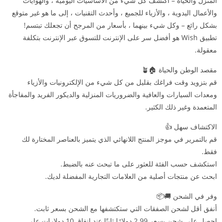
المنزل والحياة – اكتشف كل شيء من الأساسيات اليومية ، والهوايات
والأعمال اليدوية ، والأزياء للجميع ، وأحدث التقنيات ، إلى ما هو غير متوقع
بشكل رائع – وكل شيء بينهما ، بأسعار من المرجح أن تجعلك تبتسم!
تطبيق Wish هو أفضل سر على الإنترنت للتسوق عبر الإنترنت بتكلفة
معقولة.
مقصد الوطن والحياة 🏠🪴
قم بتزويد وقت فراغك بقليل من كل شيء من الإلكترونيات والأزياء
ومعدات السيارات والعافية والضروريات المنزلية والديكور الفريد والمفاجأة
المتعمدة وغير ذلك الكثير.
الاكتشاف سهل 👍
قم بالتمرير في موجز المنتج اللانهائي الذي يتميز بالعناصر المختارة لك
فقط.
استكشف حسب الفئة للعثور على ما تبحث عنه بالضبط.
ابحث عن منتجات أصلية من العلامات التجارية المفضلة لديك.
وفر في الشحن 🚚📦
أنفق أقل لشحن الصفقات التي ستكتشفها مع الشحن بسعر ثابت.
احصل على شحن بسعر 2.99 دولارًا ثابتًا عند إنفاق 10 دولارات على