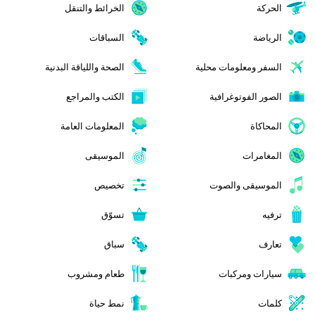
الحركة
الخرائط والتنقل
الرياضة
السباقات
السفر ومعلومات محلية
الصحة واللياقة البدنية
الصور الفوتوغرافية
الكتب والمراجع
المحاكاة
المعلومات العامة
المغامرات
الموسيقى
الموسيقى والصوت
تخصيص
ترفيه
تسوّق
تعارف
سباق
سيارات ومركبات
طعام ومشروب
كلمات
نمط حياة