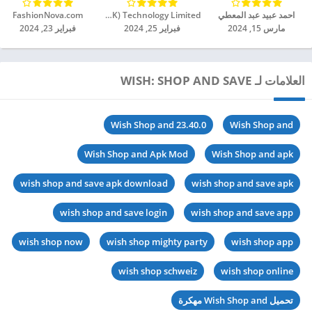
احمد عبيد عبد المعطي
New Chic World (HK) Technology Limited‏
FashionNova.com‏
مارس 15, 2024
فبراير 25, 2024
فبراير 23, 2024
العلامات لـ WISH: SHOP AND SAVE
Wish Shop and 23.40.0
Wish Shop and
Wish Shop and Apk Mod
Wish Shop and apk
wish shop and save apk download
wish shop and save apk
wish shop and save login
wish shop and save app
wish shop now
wish shop mighty party
wish shop app
wish shop schweiz
wish shop online
تحميل Wish Shop and مهكرة