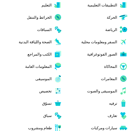
التطبيقات التعليمية
التعليم
الحركة
الخرائط والتنقل
الرياضة
السباقات
السفر ومعلومات محلية
الصحة واللياقة البدنية
الصور الفوتوغرافية
الكتب والمراجع
المحاكاة
المعلومات العامة
المغامرات
الموسيقى
الموسيقى والصوت
تخصيص
ترفيه
تسوّق
تعارف
سباق
سيارات ومركبات
طعام ومشروب