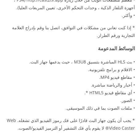
أجهزة التلفاز الذكية ، وحدات التحكم الأخرى، تعيين المربعات العليا).
• وأكثر.
* إذا كنت تعاني من مشكلات في التوافق، اتصل بنا وقم بإدراج العلامة
التجارية ورقم الطراز.
الوسائط المدعومة
• بث HLS المباشرة بتنسيق M3U8 ، حيث يدعمها جهاز البث.
• الافلام و برامج تلفزيونية.
• مقاطع فيديو MP4.
• أخبار والرياضة مباشرة.
• أي مقاطع فيديو HTML5 *.
• الصور.
• ملفات الصوت بما في ذلك الموسيقى.
* يجب أن يكون جهاز البث قادرًا على فك رموز الفيديو الذي تشغله. Web
Video Caster® لا يقوم بأي فك التشفير أو الترميز الفيديو/الصوت.