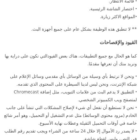
• قائمة الانتظار.
• اختصار الشاشة الرئيسية.
•المواقع الاكثر زيارة.
** لا تنطبق هذه الوظيفة بشكل عام على جميع أجهزة البث.
القيود والإفصاحات
كما هو الحال مع جميع التطبيقات، هناك بعض القيودالتي نكون على دراية بها
ونريد منك أن تعرفها مقدمًا.
• ونحن لا نرتبط بأي وسيلة من الوسائل بأي مقدمي وسائل الإعلام على
شبكة الإنترنت، ونحن ليس لدينا السيطرة على المحتوى الذي تقدمه.
• التطبيق لا يدعم البث من علامات التبويب، مثل إضافة Chromecast
لمتصفح ويب الكمبيوتر الشخصي.
• نحن لا نستطيع أن نفعل أي شيء لإصلاح المشكلات التي تنشأ على جانب
الخادم (مزود محتوى الوسائط) مثل عدم التشغيل أو التحميل، وهو أمر شائع
خاصة في أوقات التحميل الثقيلة وعطلات نهاية الأسبوع.
• لا يصدر رد الأموال إلا خلال 24 ساعة من الشراء ويجب تقديم رقم الطلب
في النص، وليس لقطة شاشة.