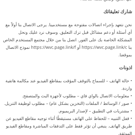
شارك تعليقاتك
نحن نتعهد بإجراء اتصالات مفتوحة مع مستخدمينا. يرجى الاتصال بنا أولاً مع
أي أسئلة أو دعم مشاكل قبل ترك التعليق. وسوف نرد عليك ونحل
المشكلة الخاصة بك على الفور. اتصل بنا من خلال مجتمع المستخدم الخاص
بنا https://wvc.page.link/c أو https://wvc.page.link/f نموذج الاتصال
بموقعنا.
اذونات
• حالة الهاتف – للسماح بالتوقف المؤقت بمقاطع الفيديو عند مكالمة هاتفية
واردة.
• معلومات الاتصال بالواي فاي – مطلوب لأجهزة البث والمتصفح.
• صور / الوسائط / الملفات (التخزين بشكل عام) – مطلوب لوظيفة التنزيل.
• مشتريات في التطبيق – لإصدار البريميوم.
• قفل التنبيه – للحفاظ على الهاتف مستيقظًا أثناء توجيه مقاطع الفيديو عن
طريق الهاتف. ينبغي أن تؤثر فقط على التدفقات المباشرة ومقاطع الفيديو
الموثقة.