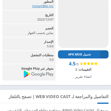
المطور
InstantBits Inc‏
التاريخ
07‏/12‏/2023
الحجم
يتباين بحسب الجهاز
الإصدار
5.9.0
تحميل APK MOD
متطلبات التشغيل
5.0
4.5
/5
متوفر عبر Google Play
التقييمات:
2
انشاء تقرير
التفاصيل والمراجعة لـ WEB VIDEO CAST | تصفح بالتلفاز
يسمح لك Web Video Caster® بمشاهدة مقاطع الفيديوعلي التليفزيون