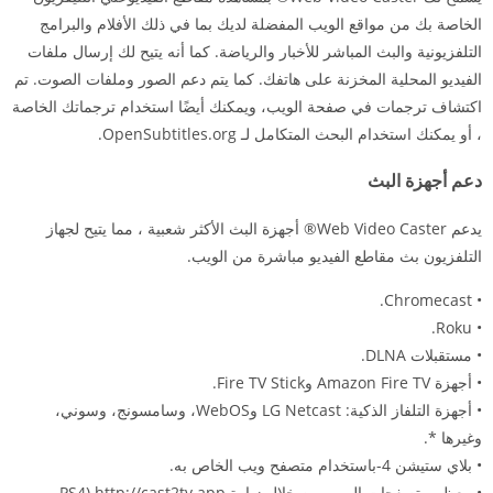
الخاصة بك من مواقع الويب المفضلة لديك بما في ذلك الأفلام والبرامج
التلفزيونية والبث المباشر للأخبار والرياضة. كما أنه يتيح لك إرسال ملفات
الفيديو المحلية المخزنة على هاتفك. كما يتم دعم الصور وملفات الصوت. تم
اكتشاف ترجمات في صفحة الويب، ويمكنك أيضًا استخدام ترجماتك الخاصة
، أو يمكنك استخدام البحث المتكامل لـ OpenSubtitles.org.
دعم أجهزة البث
يدعم Web Video Caster® أجهزة البث الأكثر شعبية ، مما يتيح لجهاز
التلفزيون بث مقاطع الفيديو مباشرة من الويب.
• Chromecast.
• Roku.
• مستقبلات DLNA.
• أجهزة Amazon Fire TV وFire TV Stick.
• أجهزة التلفاز الذكية: LG Netcast وWebOS، وسامسونج، وسوني،
وغيرها *.
• بلاي ستيشن 4-باستخدام متصفح ويب الخاص به.
• معظم متصفحات الويب من خلال زيارة PS4) http://cast2tv.app ،