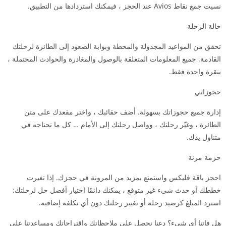
نسيت جمع نقاط Avios عند الحجز ، فيمكنك استردادها من التطبيق.
حالة الرحلة
تحقق من المواعيد المجدولة والمحطة وبوابة الصعود إلى الطائرة لرحلتك
القادمة. جميع المعلومات المتعلقة بالوصول والمغادرة والحوادث المحتملة ،
بنقرة واحدة فقط.
حجوزاتي
إدارة جميع حجوزاتك بسهولة. أضف حقائبك ، واختر مقعدك على متن
الطائرة ، وغيّر رحلتك ، وواصل رحلتك إلى الأمام … كل ما تحتاجه في
متناول يدك.
حزمة مرنة
احجز باقة فليكس واستمتع بمزيد من المرونة في حجزك. إذا تغيرت
خططك أو حدث شيء غير متوقع ، يمكنك دائمًا اختيار أفضل حل لرحلتك:
استرد المبلغ كرصيد رحلة أو تغيير رحلتك دون أي تكلفة إضافية.
هل فاتنا أي شيء؟ دعنا نحصل على ملاحظاتك واقتراحاتك ومساعدتنا على