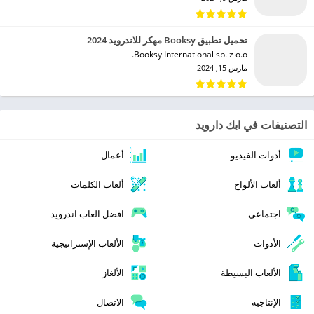
تحميل تطبيق Booksy مهكر للاندرويد 2024
Booksy International sp. z o.o.‏
مارس 15, 2024
التصنيفات في ابك دارويد
أدوات الفيديو
أعمال
ألعاب الألواح
ألعاب الكلمات
اجتماعي
افضل العاب اندرويد
الأدوات
الألعاب الإستراتيجية
الألعاب البسيطة
الألغاز
الإنتاجية
الاتصال