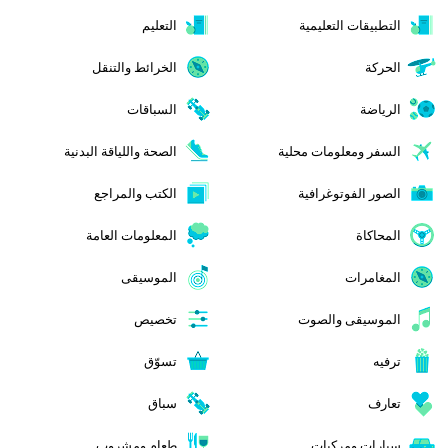
التطبيقات التعليمية
التعليم
الحركة
الخرائط والتنقل
الرياضة
السباقات
السفر ومعلومات محلية
الصحة واللياقة البدنية
الصور الفوتوغرافية
الكتب والمراجع
المحاكاة
المعلومات العامة
المغامرات
الموسيقى
الموسيقى والصوت
تخصيص
ترفيه
تسوّق
تعارف
سباق
سيارات ومركبات
طعام ومشروب