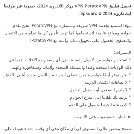
تحميل تطبيق VPN PotatoVPN مهكر للاندرويد 2024، حصرية عبر موقعنا
ابك دارويد 2024 apkdaroid.
مهلا! استمتع بخدمة VPN سريعة ومستقرة مع PotatoVPN. نحن نقدم
خوادم ومواقع عالمية لاستخدامها كما تريد. تأمين كل ما تبذلونه من الاتصال
والتصفح. الحصول على مجهول تماما وآمنة مع PotatoVPN!
المميزات:
* استخدم خوادم من 6 دول رئيسية بدون أي رسوم مع الإعلانات) بما في
ذلك الولايات المتحدة وكندا والمملكة المتحدة وألمانيا وسنغافورة والهند
* نحن نوفر أيضًا خوادم متميزة تغطي المزيد من الدول بجودة أعلى للاختيار
* لا بطاقات الائتمان اللازمة
* لا يلزم التسجيل أو تسجيل الدخول
* يربط لك تلقائيا إلى أسرع الخوادم
* الدردشة الحية للحصول على الدعم
➤ حماية خصوصيتك على الإنترنت
تصفح بتشفير عالي المستوى في أي مكان وفي أي وقت. إخفاء هويتك على