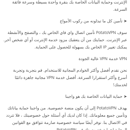
الإنترنت وحماية البيانات الخاصة بك بنقرة واحدة بسيطة وسرعة فائقة
السرعة.
➤ تأمين كل ما تبذلونه من ركوب الأمواج
سوف PotatoVPN تأمين اتصال واي فاي الخاص بك ، والتصفح والأنشطة
عبر الإنترنت. حمايتك من أن يتعقبك مزود خدمة الإنترنت أو أي شخص آخر.
يمكنك تغيير IP الخاص بك بسهولة للحصول على الحماية.
VPN خدمة VPN عالية الجودة
نحن نقدم أفضل وأكثر الخوادم المجانية للاستخدام. قم بتجربة وتجربة
أسرع وأكثر استقرارا السرعة. أفضل خدمة VPN مجانية جاهزة دائمًا
لخدمتك!
➤ حماية البيانات الخاصة بك هو واجبنا
يهدف PotatoVPN إلى أن يكون منصة خصوصية. من واجبنا حماية بياناتك
وتأمين جميع معلوماتك. إذا كان لديك أي أسئلة حول خصوصيتك ، فلا تتردد
في الاتصال بنا. نوفر أيضًا سياسة خصوصية صارمة تتوافق مع القوانين
المحلية لحماية خصوصيتك في PotatoVPN.