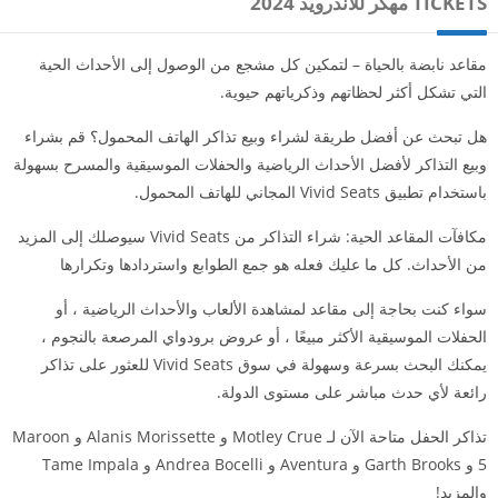
TICKETS مهكر للاندرويد 2024
مقاعد نابضة بالحياة – لتمكين كل مشجع من الوصول إلى الأحداث الحية
التي تشكل أكثر لحظاتهم وذكرياتهم حيوية.
هل تبحث عن أفضل طريقة لشراء وبيع تذاكر الهاتف المحمول؟ قم بشراء
وبيع التذاكر لأفضل الأحداث الرياضية والحفلات الموسيقية والمسرح بسهولة
باستخدام تطبيق Vivid Seats المجاني للهاتف المحمول.
مكافآت المقاعد الحية: شراء التذاكر من Vivid Seats سيوصلك إلى المزيد
من الأحداث. كل ما عليك فعله هو جمع الطوابع واستردادها وتكرارها
سواء كنت بحاجة إلى مقاعد لمشاهدة الألعاب والأحداث الرياضية ، أو
الحفلات الموسيقية الأكثر مبيعًا ، أو عروض برودواي المرصعة بالنجوم ،
يمكنك البحث بسرعة وسهولة في سوق Vivid Seats للعثور على تذاكر
رائعة لأي حدث مباشر على مستوى الدولة.
تذاكر الحفل متاحة الآن لـ Motley Crue و Alanis Morissette و Maroon
5 و Garth Brooks و Aventura و Andrea Bocelli و Tame Impala
والمزيد!