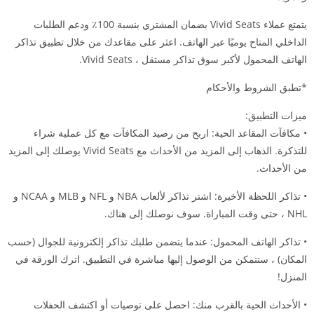
يتمتع عملاء Vivid Seats بضمان المشتري بنسبة 100٪ ودعم الطلبات
الداخلي المتاح يوميًا عبر الهاتف. اعثر على مقاعدك من خلال تطبيق تذاكر
الهاتف المحمول لأكبر سوق تذاكر مستقل ، Vivid Seats.
*تطبق الشروط والأحكام
ميزات التطبيق:
• مكافآت المقاعد الحية: اربح من رصيد المكافآت مع كل عملية شراء
للتذكرة. الذهاب إلى المزيد من الأحداث مع Vivid Seats يوصلك إلى المزيد
من الأحداث.
• تذاكر اللحظة الأخيرة: اشتر تذاكر لألعاب NBA و NFL و MLB و NCAA و
NHL ، حتى وقت المباراة. سوف نوصلك إلى هناك.
• تذاكر الهاتف المحمول: عندما يتضمن طلبك تذاكر إلكترونية للجوال (حسب
المكان) ، ستتمكن من الوصول إليها مباشرة في التطبيق. اترك الورقة في
المنزل!
• الأحداث الحية بالقرب منك: احصل على توصيات أو اكتشف الحفلات