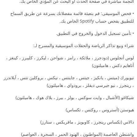
النجمة مباشرة في صفحة الحدث أو البحث عن المؤدي الخاص بك.
• فحص الموسيقى: قم بتعبئة قائمة مفضلاتك بسرعة عن طريق السماح
للتطبيق بفحص حساب Spotify الخاص بك.
• تأمين تسجيل الدخول والخروج في التطبيق.
شراء وبيع تذاكر الرياضة والحفلات الموسيقية والمسرح لـ:
لوس أنجلوس (دودجرز ، ملائكة ، رامز ، شواحن ، ليكرز ، كليبرز ، كينغز ،
أناهايم دكس ، هاميلتون)
نيويورك (ميتس ، يانكيز ، جيتس ، جاينتس ، نيكس ، بروكلين نتس ، آيلاندرز
، رينجرز ، نيو جيرسي ديفلز ، برودواي ، هاميلتون)
شيكاغو (الأشبال ، وايت سوكس ، بولز ، بيرز ، بلاك هوك ، هاميلتون)
هيوستن (أستروس ، روكتس ، تكساس)
دالاس (تكساس رينجرز ، كاوبويز ، مافريكس ، ستارز)
واشنطن العاصمة (المواطنون ، الهنود الحمر ، السحرة ، العواصم)