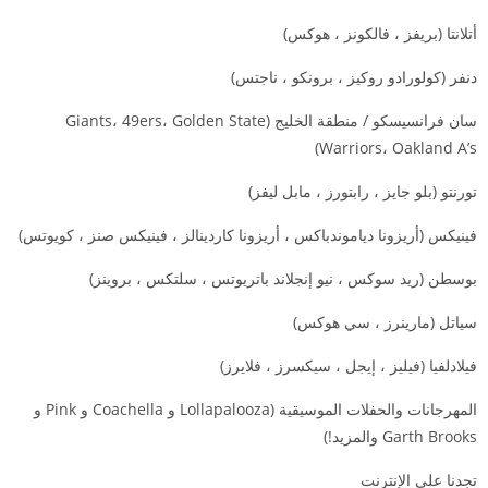
أتلانتا (بريفز ، فالكونز ، هوكس)
دنفر (كولورادو روكيز ، برونكو ، ناجتس)
سان فرانسيسكو / منطقة الخليج (Giants، 49ers، Golden State
Warriors، Oakland A’s)
تورنتو (بلو جايز ، رابتورز ، مابل ليفز)
فينيكس (أريزونا دياموندباكس ، أريزونا كاردينالز ، فينيكس صنز ، كويوتس)
بوسطن (ريد سوكس ، نيو إنجلاند باتريوتس ، سلتكس ، بروينز)
سياتل (مارينرز ، سي هوكس)
فيلادلفيا (فيليز ، إيجل ، سيكسرز ، فلايرز)
المهرجانات والحفلات الموسيقية (Lollapalooza و Coachella و Pink و
Garth Brooks والمزيد!)
تجدنا على الإنترنت