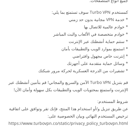
جميع أنواع المتصفحات.
كمستخدم Turbo VPN سوف تستمتع بما يلي:
* خدمة VPN مجانية بدون حد زمني
* خوادم عالمية للاتصال بها
* خوادم متخصصة في الألعاب والبث المباشر
* ستتم حماية أنشطتك عبر الإنترنت
* استمتع بموارد الويب والتطبيقات بأمان
* إنترنت خاص مجهول وافتراضي
* وسائل حماية متقدمة على أجهزتك
* تشفيرات من الدرجة العسكرية لحركة مرور شبكتك
قم بتنزيل Turbo VPN الآمن والسريع والمجاني! قم بتأمين أنشطتك عبر
الإنترنت واستمتع بمحتويات الويب والتطبيقات بكل سهولة وأمان الآن!
شروط المستخدم:
عن طريق تنزيل و/أو استخدام هذا المنتج، فإنك تقر وتوافق على اتفاقية
ترخيص المستخدم النهائي وبيان الخصوصية على:
https://www.turbovpn.co/static/privacy_policy_turbovpn.html