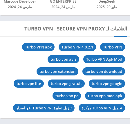
DeepSeek‏
GO ENTERPRISE‏
Marcode Developer‏
مايو 29, 2025
مارس 24, 2024
مارس 24, 2024
العلامات لـ TURBO VPN - SECURE VPN PROXY
Turbo VPN apk
Turbo VPN 4.0.2.1
Turbo VPN
turbo vpn avis
Turbo VPN Apk Mod
turbo vpn extension
turbo vpn download
turbo vpn lite
turbo vpn gratuit
turbo vpn google
turbo vpn pc
turbo vpn mod apk
تحميل Turbo VPN مهكرة
تنزيل تطبيق Turbo VPN آخر اصدار