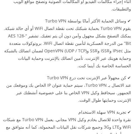
أثناء إجراء مكالمات الفيديو أو المكالمات الصوتية وتصفح مواقع الويب
والتطبيقات.
✔ وسائل الحماية الأكثر أمانًا بواسطة Turbo VPN
يقوم Turbo VPN بحماية شبكتك تحت نقطة اتصال WiFi أو أي حالة شبكة.
يمكنك التصفح بشكل مجهول وآمن دون أن يتم تعقبك. تشفير “AES 128-
Bit” من الدرجة العسكرية لتأمين نقطة اتصال WiFi. بروتوكولات متعددة
مثل IPsec وISSR وSSR وOpenVPN (UDP / TCP) لضمان اتصالك بالشبكة
وحماية هويتك عبر الإنترنت. تأمين اتصالك بالإنترنت وحماية البيانات
الحساسة الخاصة بك أينما كنت.
✔ كن مجهولاً عبر الإنترنت تحت درع Turbo VPN
عند الاتصال بـ Turbo VPN، سيتم حماية عنوان IP الخاص بك وموقعك من
الجمهور. سيحافظ وكيل VPN الخاص بنا على خصوصية أنشطتك عبر
الإنترنت وحمايتها طوال الوقت.
✔ تجربة VPN سهلة الاستخدام
نقرة واحدة للاتصال بخادم وكيل VPN مجاني. يعمل Turbo VPN مع شبكات
WiFi وLTE و3G وجميع شركات نقل البيانات المحمولة، كما أنه متوافق مع