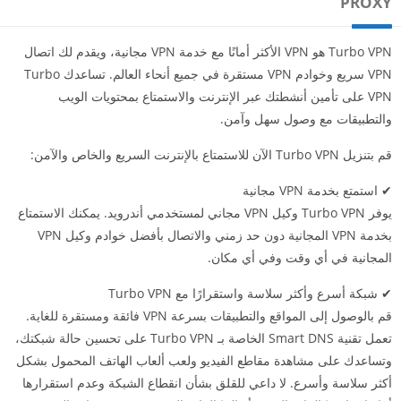
PROXY
Turbo VPN هو VPN الأكثر أمانًا مع خدمة VPN مجانية، ويقدم لك اتصال
VPN سريع وخوادم VPN مستقرة في جميع أنحاء العالم. تساعدك Turbo
VPN على تأمين أنشطتك عبر الإنترنت والاستمتاع بمحتويات الويب
والتطبيقات مع وصول سهل وآمن.
قم بتنزيل Turbo VPN الآن للاستمتاع بالإنترنت السريع والخاص والآمن:
✔ استمتع بخدمة VPN مجانية
يوفر Turbo VPN وكيل VPN مجاني لمستخدمي أندرويد. يمكنك الاستمتاع
بخدمة VPN المجانية دون حد زمني والاتصال بأفضل خوادم وكيل VPN
المجانية في أي وقت وفي أي مكان.
✔ شبكة أسرع وأكثر سلاسة واستقرارًا مع Turbo VPN
قم بالوصول إلى المواقع والتطبيقات بسرعة VPN فائقة ومستقرة للغاية.
تعمل تقنية Smart DNS الخاصة بـ Turbo VPN على تحسين حالة شبكتك،
وتساعدك على مشاهدة مقاطع الفيديو ولعب ألعاب الهاتف المحمول بشكل
أكثر سلاسة وأسرع. لا داعي للقلق بشأن انقطاع الشبكة وعدم استقرارها