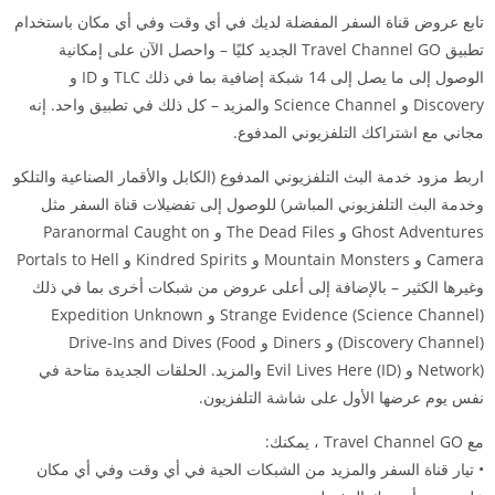
تابع عروض قناة السفر المفضلة لديك في أي وقت وفي أي مكان باستخدام
تطبيق Travel Channel GO الجديد كليًا – واحصل الآن على إمكانية
الوصول إلى ما يصل إلى 14 شبكة إضافية بما في ذلك TLC و ID و
Discovery و Science Channel والمزيد – كل ذلك في تطبيق واحد. إنه
مجاني مع اشتراكك التلفزيوني المدفوع.
اربط مزود خدمة البث التلفزيوني المدفوع (الكابل والأقمار الصناعية والتلكو
وخدمة البث التلفزيوني المباشر) للوصول إلى تفضيلات قناة السفر مثل
Ghost Adventures و The Dead Files و Paranormal Caught on
Camera و Mountain Monsters و Kindred Spirits و Portals to Hell
وغيرها الكثير – بالإضافة إلى أعلى عروض من شبكات أخرى بما في ذلك
Strange Evidence (Science Channel) و Expedition Unknown
(Discovery Channel) و Diners و Drive-Ins and Dives (Food
Network) و Evil Lives Here (ID) والمزيد. الحلقات الجديدة متاحة في
نفس يوم عرضها الأول على شاشة التلفزيون.
مع Travel Channel GO ، يمكنك:
• تيار قناة السفر والمزيد من الشبكات الحية في أي وقت وفي أي مكان