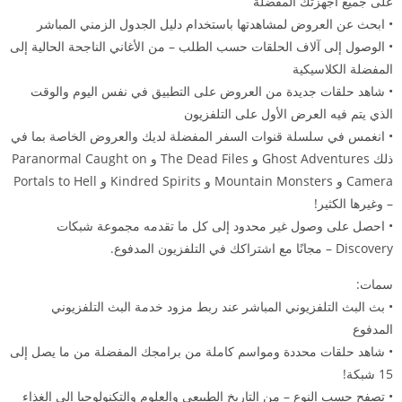
على جميع أجهزتك المفضلة
• ابحث عن العروض لمشاهدتها باستخدام دليل الجدول الزمني المباشر
• الوصول إلى آلاف الحلقات حسب الطلب – من الأغاني الناجحة الحالية إلى
المفضلة الكلاسيكية
• شاهد حلقات جديدة من العروض على التطبيق في نفس اليوم والوقت
الذي يتم فيه العرض الأول على التلفزيون
• انغمس في سلسلة قنوات السفر المفضلة لديك والعروض الخاصة بما في
ذلك Ghost Adventures و The Dead Files و Paranormal Caught on
Camera و Mountain Monsters و Kindred Spirits و Portals to Hell
– وغيرها الكثير!
• احصل على وصول غير محدود إلى كل ما تقدمه مجموعة شبكات
Discovery – مجانًا مع اشتراكك في التلفزيون المدفوع.
سمات:
• بث البث التلفزيوني المباشر عند ربط مزود خدمة البث التلفزيوني
المدفوع
• شاهد حلقات محددة ومواسم كاملة من برامجك المفضلة من ما يصل إلى
15 شبكة!
• تصفح حسب النوع – من التاريخ الطبيعي والعلوم والتكنولوجيا إلى الغذاء