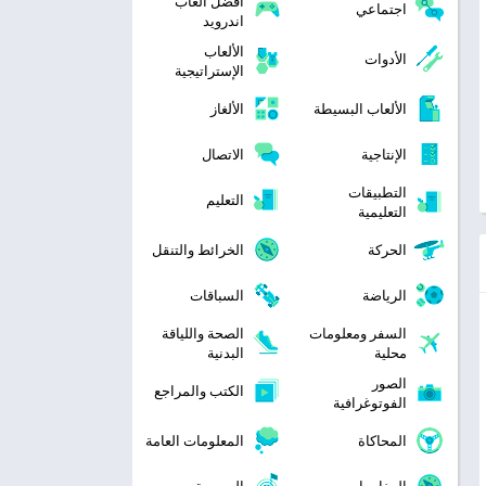
افضل العاب
اجتماعي
اندرويد
الألعاب
الأدوات
الإستراتيجية
الألعاب البسيطة
الألغاز
الإنتاجية
الاتصال
التطبيقات
التعليم
التعليمية
الحركة
الخرائط والتنقل
الرياضة
السباقات
السفر ومعلومات
الصحة واللياقة
محلية
البدنية
الصور
الكتب والمراجع
الفوتوغرافية
المحاكاة
المعلومات العامة