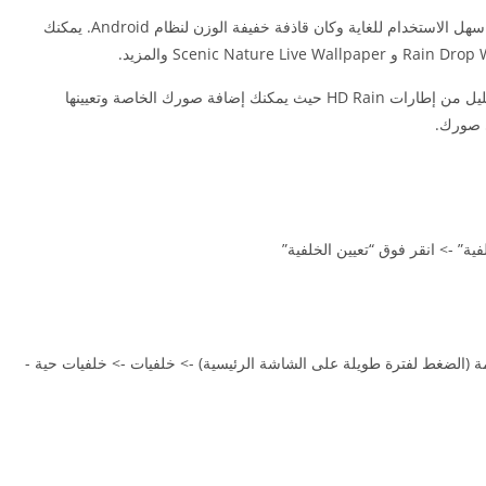
لقد قدمنا ​​لك للتو بديلًا محسّنًا للشاشة الرئيسية ، فهو سهل الاستخدام للغاية وكان قاذفة خفيفة الوزن لنظام Android. يمكنك
بالإضافة إلى Live Wallpapers ، قمنا بتضمين عدد قليل من إطارات HD Rain حيث يمكنك إضافة صورك الخاصة وتعيينها
ى صورك.
فية” -> انقر فوق “تعيين الخلفية”
ئمة (الضغط لفترة طويلة على الشاشة الرئيسية) -> خلفيات -> خلفيات حية -