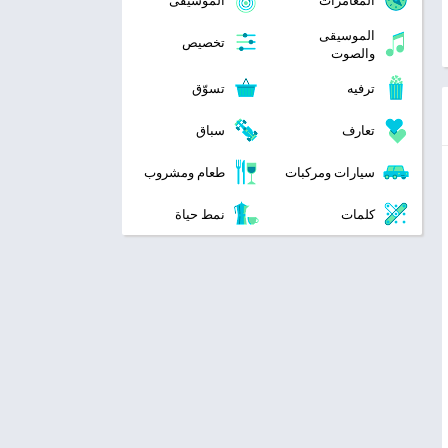
المغامرات
الموسيقى
الموسيقى
تخصيص
والصوت
ترفيه
تسوّق
تعارف
سباق
سيارات ومركبات
طعام ومشروب
كلمات
نمط حياة