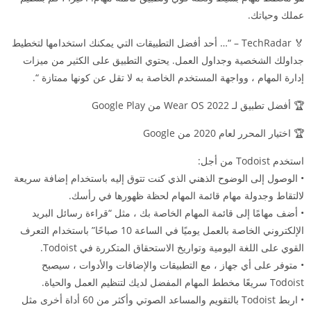
عملك وحياتك.
🏅 TechRadar – “… أحد أفضل التطبيقات التي يمكنك استخدامها لتخطيط
جداولك الشخصية وجداول العمل. يحتوي التطبيق على الكثير من ميزات
إدارة المهام ، وواجهة المستخدم الخاصة به لا تقل عن كونها ممتازة “.
🏆 أفضل تطبيق لـ Wear OS 2022 من Google Play
🏆 اختيار المحرر لعام 2020 من Google
استخدم Todoist من أجل:
• الوصول إلى الوضوح الذهني الذي كنت تتوق إليه باستخدام إضافة سريعة
لالتقاط وجدولة مهام قائمة المهام لحظة ظهورها في رأسك.
• أضف مهامًا إلى قائمة المهام الخاصة بك ، مثل “قراءة رسائل البريد
الإلكتروني الخاصة بالعمل يوميًا في الساعة 10 صباحًا” باستخدام التعرف
القوي على اللغة اليومية وتواريخ الاستحقاق المتكررة في Todoist.
• متوفر على أي جهاز ، مع التطبيقات والإضافات والأدوات ، سيصبح
Todoist سريعًا مخطط المهام المفضل لديك لتنظيم العمل والحياة.
• اربط Todoist بالتقويم والمساعد الصوتي وأكثر من 60 أداة أخرى مثل