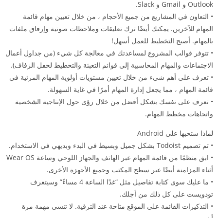
Outlook و Gmail و Slack.
• التعاون في المشاريع من جميع الأحجام ، من خلال تعيين مهام قائمة
المهام للآخرين. يمكنك أيضًا ترك تعليقات وملاحظات صوتية وإرفاق ملفات
بالمهام. أصبح التخطيط للعمل أسهل!
• تتوفر قوالب المشروع لمساعدتك في معالجة كل شيء (من جداول أعمال
الاجتماعات والمهام المحاسبية إلى قوائم التعبئة والتخطيط لحفل الزفاف).
• تعرف على أهم شيء من خلال تعيين مستويات أولوية المهام المرئية في
قائمة المهام ، مما يجعل إدارة المهام أمرًا في غاية السهولة.
• تعرف على نفسك بشكل أفضل من خلال رؤى حول الإنتاجية الشخصية
واتجاهات مخطط المهام.
لماذا ستحبها على Android
• تم تصميم Todoist بشكل جميل وبسيط في البدء وبديهي في الاستخدام.
• ابق منظمًا من قائمة المهام عبر الهاتف والجهاز اللوحي وساعة Wear OS
أثناء المزامنة أيضًا عبر سطح المكتب وجميع الأجهزة الأخرى.
• ما عليك سوى كتابة تفاصيل مثل “غدًا الساعة 4 مساءً” وسيتعرف
تودويست على كل ذلك من أجلك.
• التذكيرات القائمة على الموقع متاحة عند الترقية. لا تنسى مهمة مرة