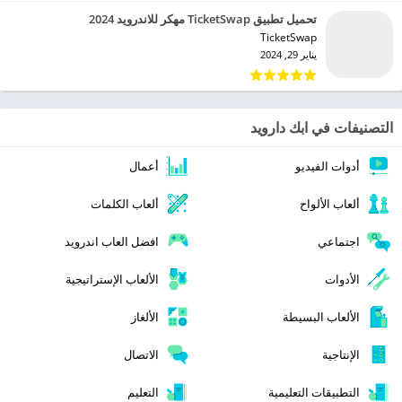
تحميل تطبيق TicketSwap مهكر للاندرويد 2024
TicketSwap‏
يناير 29, 2024
التصنيفات في ابك دارويد
أدوات الفيديو
أعمال
ألعاب الألواح
ألعاب الكلمات
اجتماعي
افضل العاب اندرويد
الأدوات
الألعاب الإستراتيجية
الألعاب البسيطة
الألغاز
الإنتاجية
الاتصال
التطبيقات التعليمية
التعليم