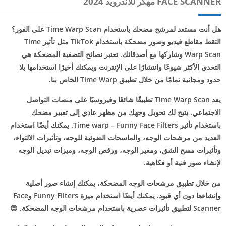
FACE SCANNER مهكر للاندرويد 2024
هل أنت مستعد لمرشح مضحك باستخدام Time Warp Scan على الفور؟
التقط مقاطع فيديو وصور مضحكة باستخدام TikTok مثل تأثير Time
Warp Scan وشاركها مع أصدقائك. تعتبر نصائح التصفية المضحكة هي
التحدي الأكثر شيوعًا وانتشارًا على الإنترنت ويمكنك أخيرًا استخدامها بلا
حدود ومجانية تمامًا من خلال تطبيق Time Warp الخاص بنا.
يعد Time Warp Scan تطبيقًا شائعًا وفيروسيًا على منصات التواصل
الاجتماعي. يتيح لك تحويل وجهك من مظهر عادي إلى تعبير مضحك
باستخدام تأثير Time warp – Funny Face Filters. يمكنك أيضًا استخدام
العديد من مرشحات الوجه، والماسحات الضوئية للوجه، وتأثيرات الالتواء،
وتأثيرات مسح الشق، ومغير الوجه، ورقص الوجه، وميزات تبديل الوجه
لإنشاء صور فنية أو فكاهية.
من خلال تطبيق مرشحات الوجه المضحكة، يمكنك إنشاء صور أصلية
وإنشاءها دون أي قيود. يمكنك أيضًا استخدام ميزة Funny Filters وFace
Scanner لتطبيق تأثيرات عصرية باستخدام مرشحات الوجه المضحكة. 😍