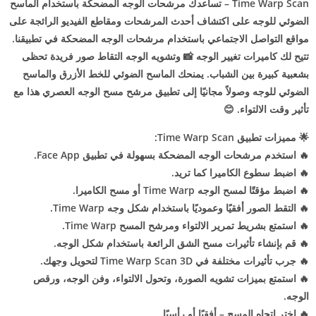
Time Warp Scan – تساعدك مرشحات الوجه المضحكة باستخدام الماسح
الضوئي للوجه على اكتشاف أحدث المرشحات ومقاطع الفيديو الرائجة على
مواقع التواصل الاجتماعي باستخدام مرشحات الوجه المضحكة في تطبيقنا.
تتيح لك كاميرات تغيير الوجه 📸 وتشويه الوجه التقاط صور فريدة تحظى
بشعبية كبيرة بين الشباب. يمنحك الماسح الضوئي للخط الأزرق والماسح
الضوئي للوجه وصولاً مجانيًا إلى تطبيق مرشح مسح الوجه العصري هذا مع
تأثير وقت الالتواء. 😊
🌟 مميزات تطبيق Time Warp Scan:
🔥 استخدم مرشحات الوجه المضحكة بسهولة في تطبيق Face App.
🔥 اضبط سطوع الكاميرا كما تريد.
🔥 اضبط مؤقتًا لمسح الوجه Time Warp أو مسح الكاميرا.
🔥 التقط الصور أفقيًا وعموديًا باستخدام شكل وجه Time Warp.
🔥 استمتع بشريط تمرير الالتواء ومرشح المسح Time Warp.
🔥 قم بإنشاء تأثيرات مسح الشق الرائعة باستخدام شكل الوجه.
🔥 جرب تأثيرات مختلفة في Time Warp Scan 3D لتحويل وجهك.
🔥 استمتع بميزات تشويه الصورة، وتحول الالتواء، وفن الوجه، ورقص
الوجه.
🔥 اختر اتجاه المسح – أفقيًا أو رأسيًا.