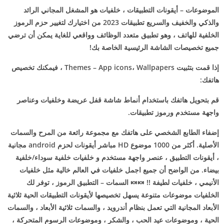
الموضوعات – أيقونات التطبيقات ، خلفيات هو المشغل المجاني الرائد
والذكي والخفيف والسريع تطبيقات 2023 من اختيارك لتغيير حزم الرموز
الخلفية للهاتف ، وهو تطبيق متعدد الوظائف وواقعي للغاية يمكن أن ترضي
جميع تخصيصات الشاشة الرئيسية الخاصة بك!
إذا قمت بتثبيت Themes – App icons، Wallpapers ، فيمكنك تخصيص
هاتفك:
قم بتحويل هاتفك باستخدام أنماط شاشة قفل عريضة وخلفيات وعناصر
واجهة مستخدم ورموز تطبيقات.
إضفاء الطابع الشخصي على هاتفك مع مجموعة رائعة من المرح والسمات
الأصلية. أكثر من 1000 موضوع HD مباشر أيقونات لحزم android مجانية
، أيقونات التطبيق ، عنصر واجهة مستخدم و خلفيات خلفية سوداء/خلفية
بيضاء. من الواضح أن جميع اجمل خلفيات في العالم خالية مثل خلفيات
الأنيمي ، خلفيات لطيفة !! 🍬🍬 السمات – التطبيق الرموز ، توفر لك
الخلفيات موضوعات متنوعة يسهل تخصيصها لأيقونات التطبيقات الحية ثلاثية
الأبعاد المجانية التي تعمل بنظام أندرويد ، والسمات ثلاثية الأبعاد ، والسمات
الحية ، وموضوعات عيد الحب ، والشكر ، وموضوعات الرسوم المتحركة ،