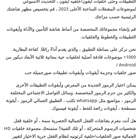
التطبيقات وحتى خلفيات ايفون/خلفيه ايفون ، التحديث الأسبوعي
لموضوعات المشغلات الساخنة الأعلى 2023 ، قم بتخصيص مظهر شاشتك
الرئيسية حسب مزاجك
قم بإنشاء مجموعاتك المخصصة من أنماط شاشة التأمين والأداة وأيقونات
التطبيقات والخطوط والخلفيات.
نحن نركز على بساطة التطبيق ، والذي يقدم أداءً رائعًا. كفاءة البطارية.
1000+ موضوعات قاذفة أصلية لخلفيات حية مجانية ثلاثية الأبعاد ديكور من
Android /
صور خلفيات وحزمة أيقونات وأيقونات تطبيقات صورجميلة حب
يمكن اختيار الرموز الجديدة من المعرض وأيقونات التطبيقات الأخرى
والكثير من حزم الرموز المخصصة. وسائل التواصل الاجتماعي المختلفة
الرموز ، مواضيع مثل whatsapp تكتب ، التطبيق الجمالي الرموز ، أيقونة
مسطحة ، أيقونات رائعة للخط ، أيقونة فيسبوك.
هل أنت مغرم بشاشات القفل الجمالية الحصرية سمة ، أو خلفية قفل
شخصيات الرسوم المتحركة ، أو تلك الفنية؟ ستمنحك مجموعة خلفيات HD
الجمالية صور الخلفيات/خلفية كرتونيه لنظام القفل حرية الاختيار لتغيير