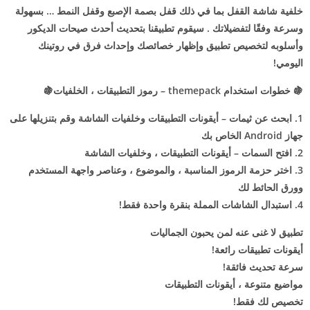
خلفية شاشة القفل بما في ذلك قفل بصمة الإصبع وقفل النمط … بسهولة
وسرعة وفقًا لتفضيلاتك . سيقوم تطبيقنا بتحديث أحدث صيحات الديكور
وأسلوبه لتخصيص تطبيق وإظهار خصائصك وإحداث فرق في روتينك
اليومي!
️🍇 خطوات استخدام themepack – رموز التطبيقات ، الخلفيات🍇
1. ابحث عن ثيمات – أيقونات التطبيقات وخلفيات الشاشة وقم بتنزيلها على
جهاز Android الخاص بك
2. افتح السمات – أيقونات التطبيقات ، وخلفيات الشاشة
3. اختر حزمة الرموز المناسبة ، والموضوع ، وعناصر واجهة المستخدم
وورق الحائط لك
4. استبدال الشاشات المملة بنقرة واحدة فقط!
تطبيق لا غنى عنه لمن يحبون الجماليات
أيقونات تطبيقات رائعة!
سرعة تحديث فائقة!
مواضيع متنوعة ، أيقونات التطبيقات
تخصيص لك فقط!