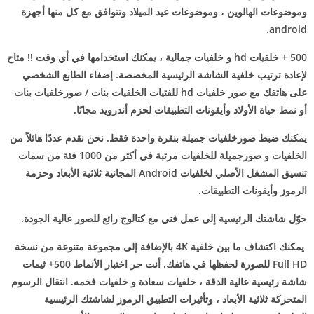
وموضوعات الهالوين ، وموضوعات عيد الميلاد وتتوافق مع كل منها أجهزة
android.
️500 + خلفيات hd و خلفيات جمالية ، يمكنك استخدامها في أي وقت !! متاح
لإعادة ترتيب خلفية الشاشة الرئيسية المخصصة. إضفاء الطابع الشخصي
على هاتفك مع صور خلفيات hd للفتيات الخلفيات بنات / صورخلفيات بنات
أو نمط حياة الأولاد وأيقونات التطبيقات لحزم أندرويد مجانًا.
يمكنك ضبط صورخلفيات جميلة بنقرة واحدة فقط. نحن نقدم عددًا هائلاً من
الخلفيات و صورجميلة للخلفيات مرتبة في أكثر من 1000 فئة من سمات
تنسيق المشغل الأصلي لخلفيات Android المجانية ثلاثية الأبعاد وحزمة
الرموز وأيقونات التطبيقات.
حوّل شاشتك الرئيسية إلى عمل فني مع كتالوج رائع للصور عالية الجودة.
️ يمكنك اكتشاف ما بين خلفية 4K بالإضافة إلى مجموعة متنوعة من نسخة
Full HD للصورة لحفظها في هاتفك. أنت حر اختبار الأنماط 500+ ثيمات
شاشة رئيسية عالية الدقة ، خلفيات سعادة و خلفيات فخمه. انتقال الرسوم
المتحركة ثلاثية الأبعاد ، وتأثيرات التطبيق الرموز لشاشتك الرئيسية