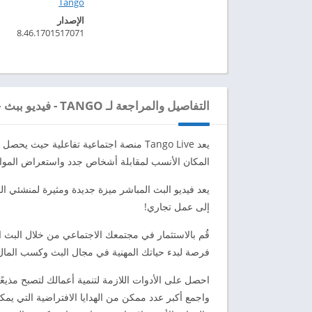
Tango‏
الإصدار
8.46.1701517071
التفاصيل والمراجعة لـ TANGO - فيديو ببث حي
يعد Tango Live منصة اجتماعية تفاعلية حي
المكان الأنسب لمقابلة أشخاص جدد واستعراض المواه
يعد فيديو البث المباشر ميزة جديدة ومثيرة لمنشئي ال
إلى عمل تجاري!
قُم بالاستثمار في مجتمعك الاجتماعي من خلال البث ا
فرصة لبدء حياتك المهنية في مجال البث وكسب المال 
احصل على الأدوات اللازمة لتنمية أعمالك لتصبح مذيعًا
واجمع أكبر عدد ممكن من الهدايا الافتراضية التي يم