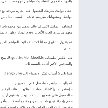
والجهات الأخرى لإنشاء بث مباشر رائع وكسب المزيد 
مواهبك ومحتوياتك بطريقة جديدة – اكسب المال من خلا
كمشاهد ، يمكنك اكتشاف عالم مذهل من مجموعات البث
معهم مباشرة. العب الألعاب وقدم الهدايا لإظهار 
قم بتنزيل التطبيق مجاناً لاكتشاف البث المباشر للفي
الحالي!
والمعجبين الأكثر أهمية بالنسبة لك.
فيما يلي 5 أسباب تُميّز الانضمام إلى Tango Live:
قُم بالبث المباشر ، واحصل على المعجبين.
– إستعراض وإكتشاف مواهبك أونلاين: الغناء، الرقص، 
– الحصول على مُعجبين، إستلام الهدايا وتحقيق أرباح
– قم بإجراء فيديوهات بث مزدوجة مع أصدقائك وأفراد من عائلة ango
– تجميل البث الحي الخاص بك مع فلاتر خاصة وأقنعة ر