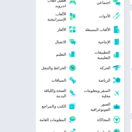
افضل العاب
اجتماعي
اندرويد
الألعاب
الأدوات
الإستراتيجية
الألعاب البسيطة
الألغاز
الإنتاجية
الاتصال
التطبيقات
التعليم
التعليمية
الحركة
الخرائط والتنقل
الرياضة
السباقات
السفر ومعلومات
الصحة واللياقة
محلية
البدنية
الصور
الكتب والمراجع
الفوتوغرافية
المحاكاة
المعلومات العامة