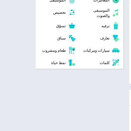
المغامرات
الموسيقى
الموسيقى
تخصيص
والصوت
ترفيه
تسوّق
تعارف
سباق
سيارات ومركبات
طعام ومشروب
كلمات
نمط حياة