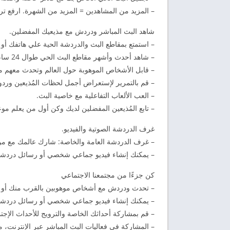
– المزيد من المشاهدين = المزيد من الشهرة. ارفع ترت
شاهد البث المباشر ودردش مع مذيعيك المفضلين.
– استمتع بمقاطع البث والدردشة الحية علي هاتفك أو ج
– شاهد أحدث وأشهر مقاطع البث الحي طوال 24 ساعة يومياً.
– قابل الأشخاص الموهوبة حول العالم وتحدث معهم مب
– قم بالتمرير لإستعراض أجمل لحظات المُذيعين وردود 
– العب الألعاب التفاعلية مع خاصية البث.
– تابع المُذيعين المفضلين لديك وكن أول من يعلم موع
غرف الدردشة الصوتية والفيديو.
– غرف الدردشة العامة والخاصة: شارك عالمك مع من 
– يمكنك إنشاء فيديو جماعي شخصي أو رسائل دردشة لمحادثا
كن جزءًا من مجتمعنا الاجتماعي
– تحدث ودردش مع أشخاص موهوبين بالقرب منك أو من
– يمكنك إنشاء فيديو جماعي شخصي أو رسائل دردشة لمحادثا
– قم بمشاركة أحداثك الخاصة والترويج للأحداث الإج
– المشاركة في فعاليات البث المباشر عبر الإنترنت، 