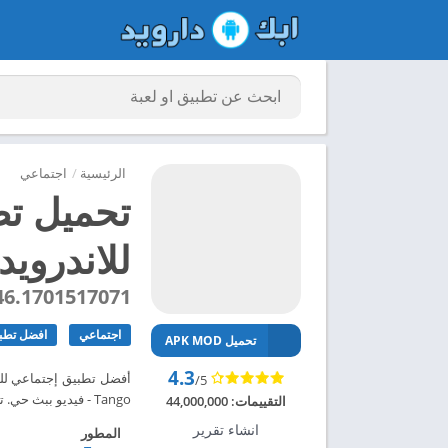
الرئيسية
/
اجتماعي
للاندرويد
46.1701517071
اجتماعي
افضل تطبي
تحميل APK MOD
4.3
أفضل تطبيق إجتماعي للب
/5
Tango - فيديو ببث حي. تحميل تطبيق Tango مهكر للاندرويد – ابك دارويد
التقييمات:
44,000,000
انشاء تقرير
المطور