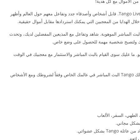
من الأموال مع كل هدية!
اجعل هوايتك طريقك للحصول على تجارة مربحة مع Tango Live. قابل أشخاص وأصدقاء جدد وتفاعل معهم حول العالم وأظهر
ل الهدايا من المعجبين التي يمكنك استردادها مقابل أموال حقيقية.
 المباشر الموهوبة. شاهد وتفاعل مع المذيعين المفضلين لديك، وتحدث
دعمك ولتصبح شخصية مهمة للحصول على وضع خاص.
ديو. ما عليك سوى القيام بالبث المباشر والاستثمار مع معجبيك في الوقت
على عكس تطبيقات Bigo ،LiveMe ،MeetMe، يتيح لك Tango البث المباشر في عالمك الخاص وفقاً لشروطك ومع الأشخاص
الطهي، السفر، الألعاب
 بشكل مجاني.
T بشكل عشوائي.
ائعة.