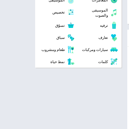
المغامرات
الموسيقى
الموسيقى
تخصيص
والصوت
ترفيه
تسوّق
تعارف
سباق
سيارات ومركبات
طعام ومشروب
كلمات
نمط حياة