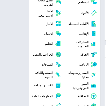
افضل العاب
اجتماعي
اندرويد
الألعاب
الأدوات
الإستراتيجية
الألعاب البسيطة
الألغاز
الإنتاجية
الاتصال
التطبيقات
التعليم
التعليمية
الحركة
الخرائط والتنقل
الرياضة
السباقات
السفر ومعلومات
الصحة واللياقة
محلية
البدنية
الصور
الكتب والمراجع
الفوتوغرافية
المحاكاة
المعلومات العامة