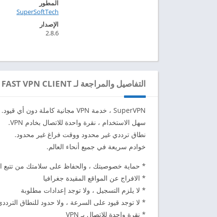
المطور
SuperSoftTech‏
الإصدار
2.8.6
التفاصيل والمراجعة لـ SUPERVPN FAST VPN CLIENT
SuperVPN ، خدمة VPN مجانية كاملة دون أي قيود.
سهل الاستخدام ، نقرة واحدة للاتصال بخادم VPN.
نطاق ترددي غير محدود ووقت فراغ غير محدود.
خوادم سريعة في جميع أنحاء العالم.
* حماية خصوصيتك ، والحفاظ على سلامتك من تتبع ا
* الافراج عن المواقع المقيدة جغرافيا
* لا يلزم التسجيل ، ولا توجد إعدادات مطلوبة
* لا توجد قيود على السرعة ، ولا حدود للنطاق الترددي
* نقرة واحدة للاتصال بـ VPN