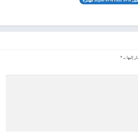
SuperVPN Fas مهكرة
 إليها بـ
*