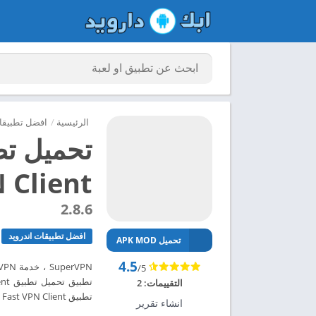
الرئيسية
/
افضل تطبيقات
VPN Client مهكر للان
2.8.6
افضل تطبيقات اندرويد
تحميل APK MOD
4.5
/5
التقييمات:
2
تطبيق SuperVPN Fast VPN Client مهكر للاندرويد 2024 – ابك دارويد
انشاء تقرير