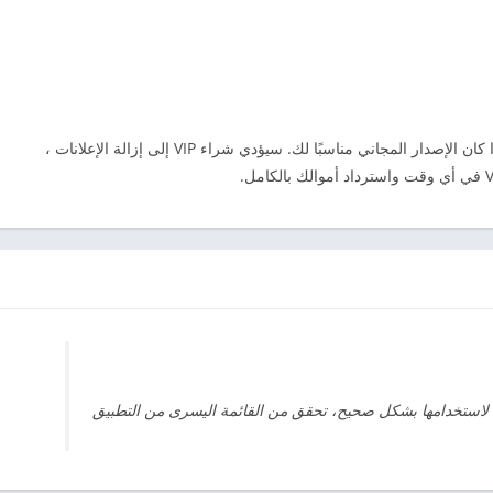
التطبيق مجاني إلى الأبد. ليست هناك حاجة للشراء إذا كان الإصدار المجاني مناسبًا لك. سيؤدي شراء VIP إلى إزالة الإعلانات ،
يُرجى تعطيل تحسين البطارية لـ SuperVPN لاستخدامها بشكل صحيح، تحقق من القائمة اليسرى من التطبيق