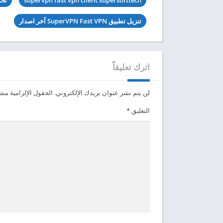
supervpn fast vpn client supersofttech
تحميل t VPN
تنزيل تطبيق SuperVPN Fast VPN آخر اصدار
اترك تعليقاً
لن يتم نشر عنوان بريدك الإلكتروني.
الحقول الإلزامية مشار
التعليق
*