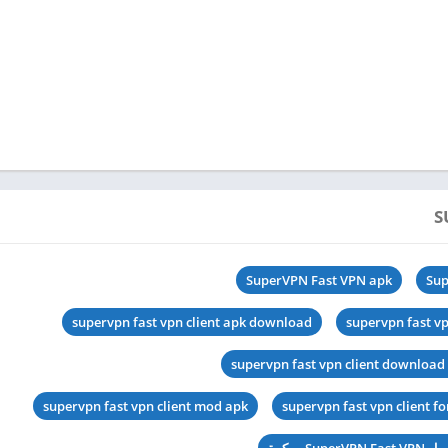
SuperVPN Fast VPN apk
Sup
supervpn fast vpn client apk download
supervpn fast vp
supervpn fast vpn client download 
supervpn fast vpn client mod apk
supervpn fast vpn client f