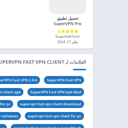
تحميل تطبيق
SuperVPN Pro
مهكر للاندرويد 2024
SuperSoftTech‏
يناير 17, 2024
العلامات لـ SUPERVPN FAST VPN CLIENT
erVPN Fast VPN 2.8.6
SuperVPN Fast VPN
n client apk
SuperVPN Fast VPN Apk Mod
for pc
supervpn fast vpn client download
or windows
supervpn fast vpn client for pc