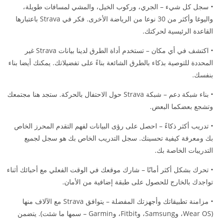
• سجل كل شيء – الجري، وركوب الخيل، والمشي لمسافات طويلة،
واليوغا وأكثر من 30 نوعا من الرياضة الأخرى. فكر في Strava باعتبارها
القاعدة الرئيسية لحركتك.
• اكتشف في أي مكان – تستخدم أداة الطرق لدينا بيانات Strava غير
المحددة للتوصية بذكاء بالطرق الشائعة بناءً على تفضيلاتك. يمكنك أيضا بناء
بنفسك.
• بناء شبكة دعم – شبكة Strava حول الاحتفال بالحركة. ستجد هنا مجتمعك
وتشجع بعضكما البعض.
• تدريب أكثر ذكاءً – احصل على رؤى البيانات لفهم التقدم المحرز الخاص
بك ومعرفة كيفية تحسينك. سجل التدريب الخاص بك هو سجل لجميع
التدريبات الخاصة بك.
• تحرك بشكل أكثر أمانًا – شارك موقعك في الوقت الفعلي مع أحبائك أثناء
تواجدك بالخارج للحصول على طبقة إضافية من الأمان.
• مزامنة تطبيقاتك وأجهزتك المفضلة – يتوافق Strava مع الآلاف منها
(Wear OS، وSamsung، وFitbit، وGarmin – سمها ما شئت). يتضمن