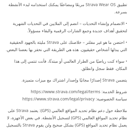
تطبيق Strava Wear OS مربعًا ومضاعفًا يمكنك استخدامه لبدء الأنشطة
بسرعة.
• الانضمام وإنشاء التحديات – انضم إلى الملايين في التحديات الشهرية
لتحقيق أهداف جديدة وجمع الشارات الرقمية والبقاء مسؤولاً.
• احتضن ما هو غير مفلتر – خلاصتك على Strava مليئة بالجهود الحقيقية
التي يبذلها أشخاص حقيقيون. هذه هي الطريقة التي نحفز بها بعضنا البعض.
• سواء كنت رياضيًا من الطراز العالمي أو مبتدئًا، فأنت تنتمي إلى هذا
المكان. فقط سجل وانطلق.
يتضمن Strava إصدارًا مجانيًا وإصدار اشتراك مع ميزات متميزة.
شروط الخدمة: https://www.strava.com/legal/terms
سياسة الخصوصية: https://www.strava.com/legal/privacy
ملاحظة حول دعم نظام تحديد المواقع العالمي (GPS): يعتمد Strava على
نظام تحديد المواقع العالمي (GPS) لتسجيل الأنشطة. في بعض الأجهزة، لا
يعمل نظام تحديد المواقع (GPS) بشكل صحيح ولن يقوم Strava بالتسجيل