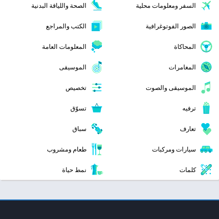
السفر ومعلومات محلية
الصحة واللياقة البدنية
الصور الفوتوغرافية
الكتب والمراجع
المحاكاة
المعلومات العامة
المغامرات
الموسيقى
الموسيقى والصوت
تخصيص
ترفيه
تسوّق
تعارف
سباق
سيارات ومركبات
طعام ومشروب
كلمات
نمط حياة