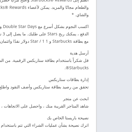
والشاي. *
مع بطاقة Starbucks و 1 Star / 1 دولار نقدًا وائتمان / مدين و PayPal. تنطبق بعض القيود.
أرسل هدية
قل شكراً باستخدام بطاقة ستاربكس الرقمية. من السه
Starbucks®.
إدارة بطاقات ستاربكس
تحقق من رصيد بطاقة ستاربكس وأضف النقود واطلع ع
ابحث عن متجر
شاهد المتاجر القريبة منك ، واحصل على الاتجاهات ،
نصيحة باريستا الخاص بك
اترك نصيحة بشأن عمليات الشراء التي تتم باستخدام ال