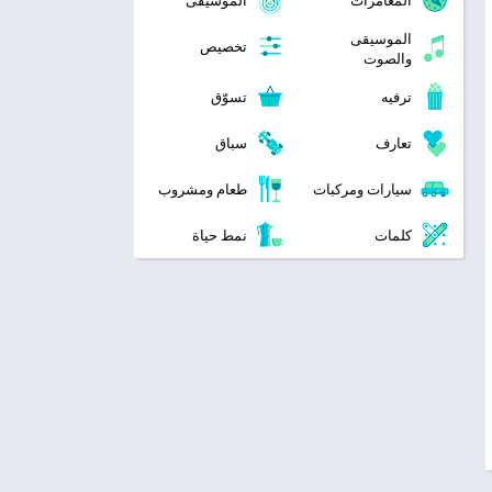
المغامرات
الموسيقى
الموسيقى
تخصيص
والصوت
ترفيه
تسوّق
تعارف
سباق
سيارات ومركبات
طعام ومشروب
كلمات
نمط حياة