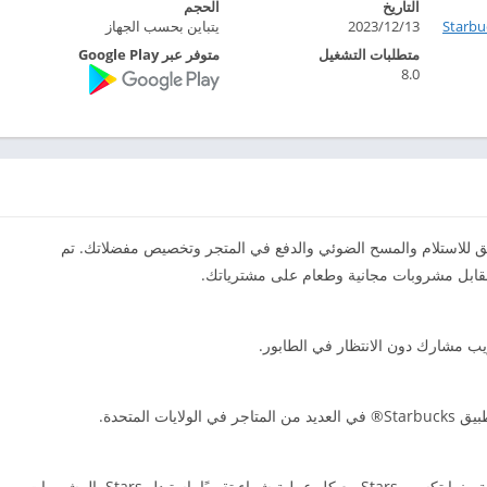
التاريخ
الحجم
Starb‏
13‏/12‏/2023
يتباين بحسب الجهاز
متطلبات التشغيل
متوفر عبر Google Play
8.0
 للطلب المسبق للاستلام والمسح الضوئي والدفع في المتجر وتخصيص مفضلاتك. تم
ب مشارك دون الانتظار في الطابور.
 المتحدة.
انضم إلى Starbucks® Rewards وافتح مزايا حصرية بينما تكسب Stars مع كل عملية شراء تقريبًا. استبدل Stars بالمشروبات