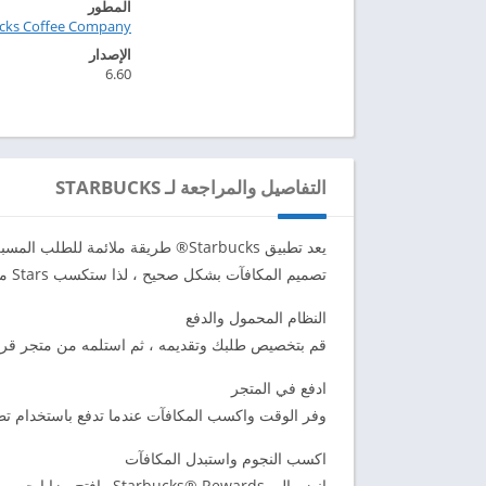
المطور
ucks Coffee Company
الإصدار
6.60
التفاصيل والمراجعة لـ STARBUCKS
يعد تطبيق Starbucks® طريقة ملائمة
تصميم المكافآت بشكل صحيح ، لذا ستكسب Stars مقابل مشروبات مجانية وطعام على مشترياتك.
النظام المحمول والدفع
قم بتخصيص طلبك وتقديمه ، ثم استلمه من متجر قري
ادفع في المتجر
وفر الوقت واكسب المكافآت عندما تدفع باستخدام تطبيق Starbucks® في العديد من المتاجر في الولايات
اكسب النجوم واستبدل المكافآت