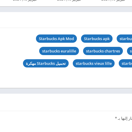
Starbucks Apk Mod
Starbucks apk
starbu
starbucks euralille
starbucks chartres
s
starb
starbucks vieux lille
تحميل Starbucks مهكرة
 إليها بـ
*