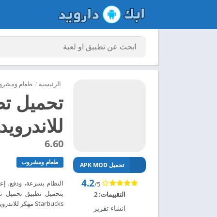
الرئيسية
/
طعام ومشرو
للاندرويد 024
6.60
طعام ومشروب
تحميل APK MOD
4.2
النظام بسرعة، ودفع، إع
/5
التقييمات:
2
Starbucks مهكر للاندرويد 2024 – ابك دارويد
انشاء تقرير