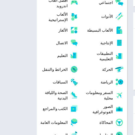
افضل العاب
اجتماعي
اندرويد
الألعاب
الأدوات
الإستراتيجية
الألعاب البسيطة
الألغاز
الإنتاجية
الاتصال
التطبيقات
التعليم
التعليمية
الحركة
الخرائط والتنقل
الرياضة
السباقات
السفر ومعلومات
الصحة واللياقة
محلية
البدنية
الصور
الكتب والمراجع
الفوتوغرافية
المحاكاة
المعلومات العامة