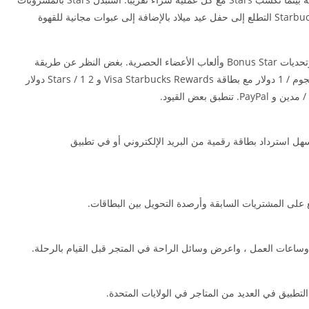
والطعام مجانًا والمزيد. يمكن لأعضاء Starbucks® Rewards التطلع إلى حفل عيد ميلاد بالإضافة إلى عبوات مجانية للقهوة
اكسب النجوم بشكل أسرع مع Double Star Days وتحديات Bonus Star وألعاب الأعضاء الحصرية. بغض النظر عن طريقة
الدفع ، يمكنك ربح Stars على طلبك. ما يصل إلى 3 نجوم / 1 دولار مع بطاقة Visa Starbucks Rewards و 2 Stars / 1 دولار
ل استرداد بطاقة رقمية من البريد الإلكتروني أو في تطبيق
لى المشتريات السابقة وأرصدة التحويل بين البطاقات.
 وساعات العمل ، واعرض وسائل الراحة في المتجر قبل القيام بالرحلة.
تطبيق في العديد من المتاجر في الولايات المتحدة.